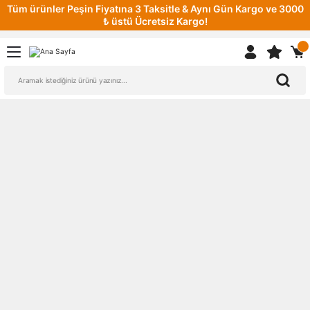
Tüm ürünler Peşin Fiyatına 3 Taksitle & Aynı Gün Kargo ve 3000
₺ üstü Ücretsiz Kargo!