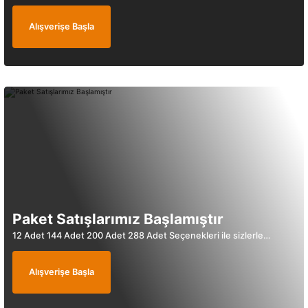
🚚 15:30' a kadar siparişler Stoktan Aynı Gün Kargo
Alışverişe Başla
(0.0) - 0 Yorum
%30
İndirim
5.138,00 ₺
Yeni Ürün
Peşin Fiyatına 3 Taksit!
Yeni Ürün
Paket Satışlarımız Başlamıştır
12 Adet 144 Adet 200 Adet 288 Adet Seçenekleri ile sizlerle…
Alışverişe Başla