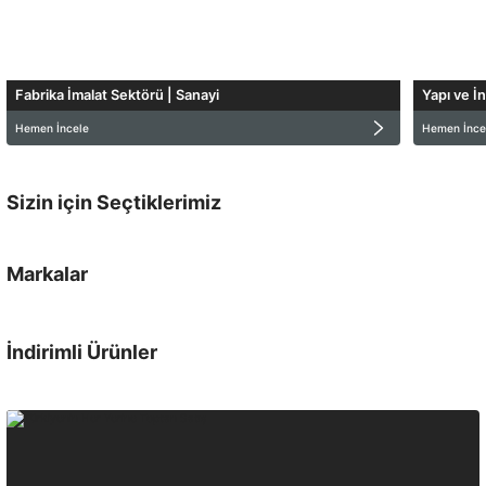
Fabrika İmalat Sektörü | Sanayi
Yapı ve İ
Hemen İncele
Hemen İnce
Sizin için Seçtiklerimiz
Yeni Ürün
Markalar
İndirimli Ürünler
-
%12
Peşin Fiyatına 3 Taksit!
İndirim