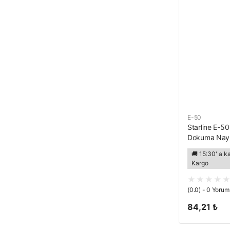
E-50
Starline E-50
Dokuma Naylo
3121X
🚚 15:30' a k
Kargo
(0.0) - 0 Yorum
84,21 ₺