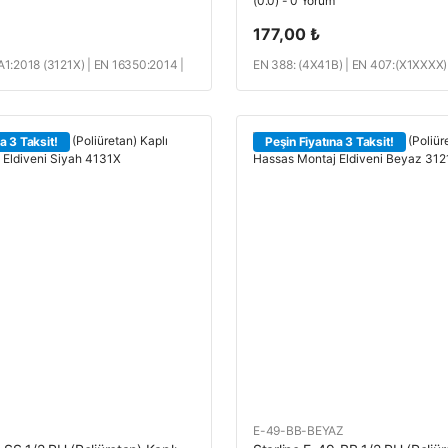
(0.0) - 0 Yorum
177,00 ₺
1:2018 (3121X) | EN 16350:2014 |
EN 388: (4X41B) | EN 407:(X1XXXX)
2020
21420
a 3 Taksit!
Peşin Fiyatına 3 Taksit!
E-49-BB-BEYAZ