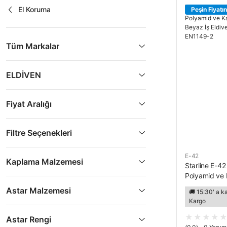
El Koruma
Peşin Fiyatın
Tüm Markalar
ELDİVEN
Fiyat Aralığı
Filtre Seçenekleri
E-42
Kaplama Malzemesi
Starline E-42
Polyamid ve K
Antistatik B
Astar Malzemesi
🚚 15:30' a k
EN16350 EN
Kargo
Astar Rengi