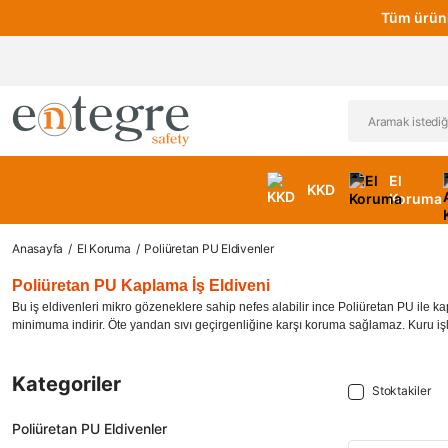
Tüm ürünl
El
KKD
Koruma
Anasayfa
El Koruma
Poliüretan PU Eldivenler
Poliüretan PU Kaplama İş Eldiveni
Bu iş eldivenleri mikro gözeneklere sahip nefes alabilir ince Poliüretan PU ile
minimuma indirir. Öte yandan sıvı geçirgenliğine karşı koruma sağlamaz. Kuru işl
Kategoriler
Stoktakiler
Poliüretan PU Eldivenler