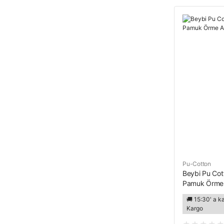
Pu-Cotton
Beybi Pu Cott
Pamuk Örme A
🚚 15:30' a k
Kargo