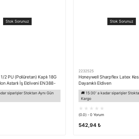
Stok Sorunuz
Stok Sorunuz
2232525
 1/2 PU (Poliüretan) Kaplı 18G
Honeywell Sharpflex Latex Kes
n Astarlı İş Eldiveni EN388-
Dayanıklı Eldiven
adar siparişler Stoktan Aynı Gün
🚚 15:30' a kadar siparişler Stok
Kargo
(0.0) - 0 Yorum
542,94 ₺