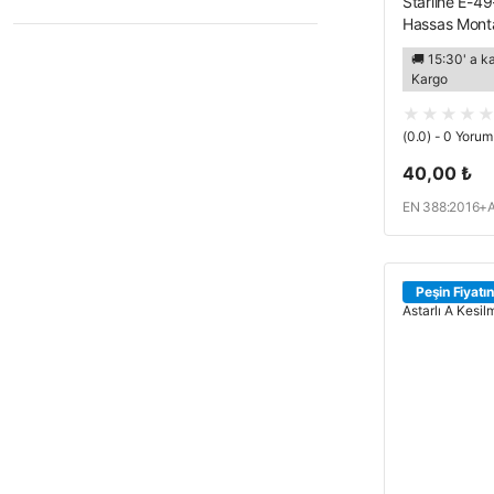
Starline E-49
Hassas Monta
🚚 15:30' a k
Kargo
(0.0) - 0 Yorum
40,00 ₺
EN 388:2016+A1
420.2003+A1:
Peşin Fiyatın