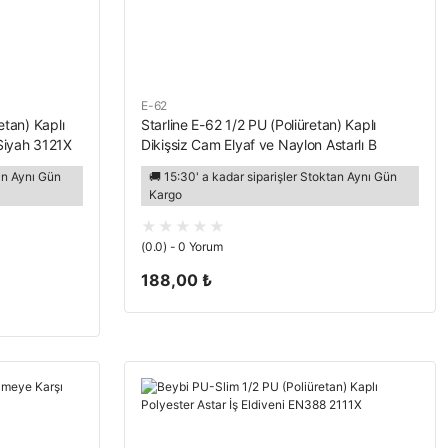
E-62
etan) Kaplı
Starline E-62 1/2 PU (Poliüretan) Kaplı
Siyah 3121X
Dikişsiz Cam Elyaf ve Naylon Astarlı B
Kesilmez Eldiven EN388-4X42B
tan Aynı Gün
🚚 15:30' a kadar siparişler Stoktan Aynı Gün
Kargo
(0.0) - 0 Yorum
188,00 ₺