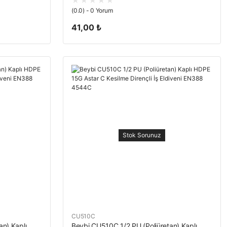
(0.0) - 0 Yorum
41,00 ₺
Stok Sorunuz
CU510C
an) Kaplı
Beybi CU510C 1/2 PU (Poliüretan) Kaplı