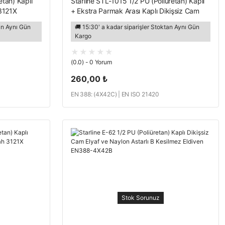
etan) Kaplı
Starline STL-1015 1/2 PU (Poliüretan) Kaplı
3121X
+ Ekstra Parmak Arası Kaplı Dikişsiz Cam
Elyaf Astarlı C Kesilmez Eldiven EN388-
tan Aynı Gün
🚚 15:30' a kadar siparişler Stoktan Aynı Gün
4X42C
Kargo
(0.0) - 0 Yorum
260,00 ₺
EN 388: (4X42C) | EN ISO 21420
Stok Sorunuz