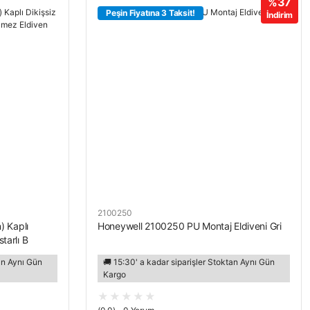
%37
Peşin Fiyatına 3 Taksit!
İndirim
2100250
) Kaplı
Honeywell 2100250 PU Montaj Eldiveni Gri
tarlı B
B
tan Aynı Gün
🚚 15:30' a kadar siparişler Stoktan Aynı Gün
Kargo