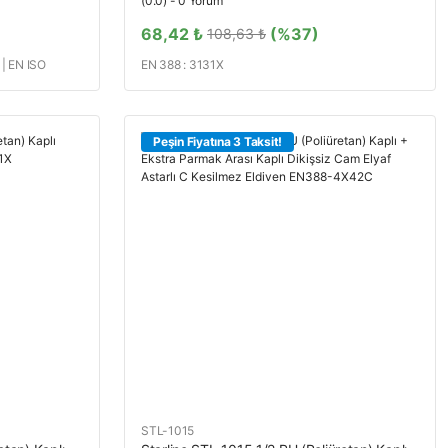
(0.0) - 0 Yorum
68,42 ₺
(%37)
108,63 ₺
 | EN ISO
EN 388 : 3131X
Peşin Fiyatına 3 Taksit!
STL-1015