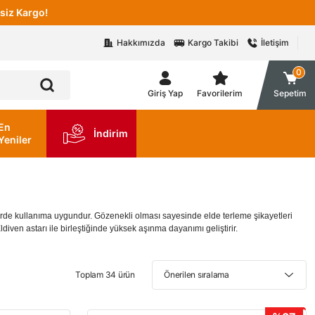
siz Kargo!
Hakkımızda
Kargo Takibi
İletişim
0
Giriş Yap
Favorilerim
Sepetim
En
İndirim
Yeniler
erde kullanıma uygundur. Gözenekli olması sayesinde elde terleme şikayetleri
ven astarı ile birleştiğinde yüksek aşınma dayanımı geliştirir.
Toplam 34 ürün