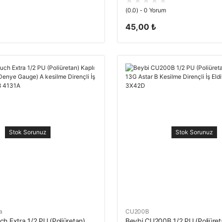
(0.0) - 0 Yorum
45,00 ₺
Stok Sorunuz
Stok Sorunuz
a
CU200B
h Extra 1/2 PU (Poliüretan)
Beybi CU200B 1/2 PU (Poliüret