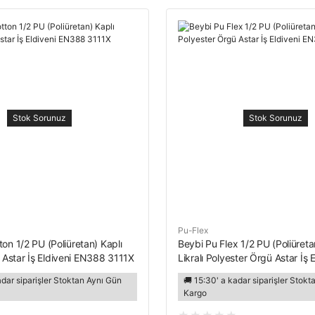
Stok Sorunuz
Stok Sorunuz
Pu-Flex
on 1/2 PU (Poliüretan) Kaplı
Beybi Pu Flex 1/2 PU (Poliüreta
star İş Eldiveni EN388 3111X
Likralı Polyester Örgü Astar İş E
EN388 3121X
adar siparişler Stoktan Aynı Gün
🚚 15:30' a kadar siparişler Stok
Kargo