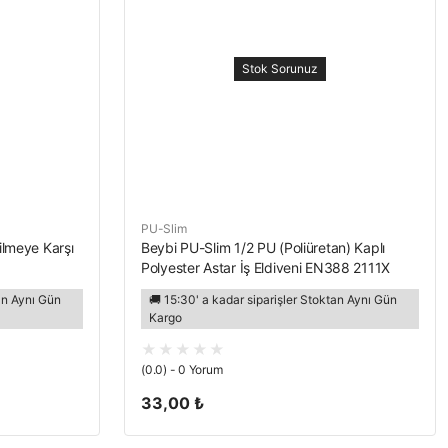
Stok Sorunuz
PU-Slim
ilmeye Karşı
Beybi PU-Slim 1/2 PU (Poliüretan) Kaplı
Polyester Astar İş Eldiveni EN388 2111X
tan Aynı Gün
🚚 15:30' a kadar siparişler Stoktan Aynı Gün
Kargo
(0.0) - 0 Yorum
33,00 ₺