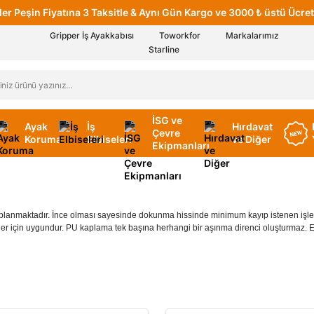
er Peşin Fiyatına 3 Taksitle & Aynı Gün Kargo ve 3000 ₺ üstü Ücret
Gripper İş Ayakkabısı
Toworkfor
Markalarımız
Starline
İSG ve
Ayak
İş
Hırdavat
Çevre
Koruma
Elbiseleri
ve Diğer
Ekipmanları
 kaplanmaktadır. İnce olması sayesinde dokunma hissinde minimum kayıp istenen işl
er için uygundur. PU kaplama tek başına herhangi bir aşınma direnci oluşturmaz. Eldi