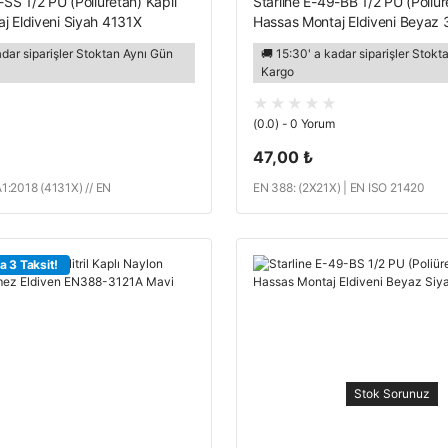
-SS 1/2 PU (Poliüretan) Kaplı
Starline E-49-BB 1/2 PU (Poliür
j Eldiveni Siyah 4131X
Hassas Montaj Eldiveni Beyaz 
adar siparişler Stoktan Aynı Gün
🚚 15:30' a kadar siparişler Stok
Kargo
(0.0) - 0 Yorum
47,00 ₺
:2018 (4131X) // EN
EN 388: (2X21X) | EN ISO 21420
2009
a 3 Taksit!
Stok Sorunuz