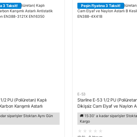
a 3 Taksit!
Peşin Fiyatına 3 Taksit!
E-53
 1/2 PU (Poliüretan) Kaplı
Starline E-53 1/2 PU (Poliüretan
arbon Karışımlı Astarlı
Dikişsiz Cam Elyaf ve Naylon As
eyaz İş Eldiven EN388-3121X
Kesilmez Eldiven EN388-4X41
adar siparişler Stoktan Aynı Gün
🚚 15:30' a kadar siparişler Stok
1149-2
Kargo