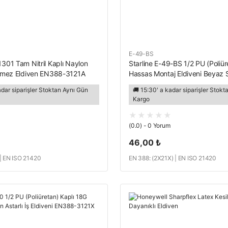
E-49-BS
1301 Tam Nitril Kaplı Naylon
Starline E-49-BS 1/2 PU (Poliür
silmez Eldiven EN388-3121A
Hassas Montaj Eldiveni Beyaz 
adar siparişler Stoktan Aynı Gün
🚚 15:30' a kadar siparişler Stok
Kargo
(0.0) - 0 Yorum
46,00 ₺
| EN ISO 21420
EN 388: (2X21X) | EN ISO 21420