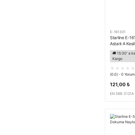
E-161301
Starline E-16
Astarlı A Ke
Mavi
🚚 15:30' a k
Kargo
(0.0) - 0 Yorum
121,00 ₺
EN 388: 3121A 