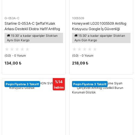
G-053A-C
1005509
Starline G-053A-C Şeffaf Kulak
Honeywell LG20 1005509 Antifog
Arkası Destekli Ekstra Hafif Antifog
Koruyucu Google İş Güvenliği
Gözlük
Gözlüğü
🚚 15:30' a kadar siparişler Stoktan
🚚 15:30' a kadar siparişler Stoktan
Aynı Gün Kargo
Aynı Gün Kargo
(0.0) - 0 Yorum
(0.0) - 0 Yorum
134,00 ₺
218,09 ₺
%14
Peşin Fiyatına 3 Taksit!
Peşin Fiyatına 3 Taksit!
İndirim