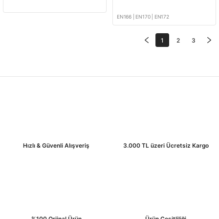
EN166 | EN170 | EN172
1
2
3
Hızlı & Güvenli Alışveriş
3.000 TL üzeri Ücretsiz Kargo
%100 Orjinal Ürün
Ürün Çeşitliliği