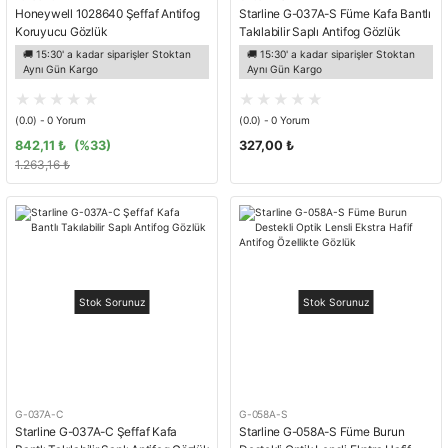
Honeywell 1028640 Şeffaf Antifog
Starline G-037A-S Füme Kafa Bantlı
Koruyucu Gözlük
Takılabilir Saplı Antifog Gözlük
🚚 15:30' a kadar siparişler Stoktan
🚚 15:30' a kadar siparişler Stoktan
Aynı Gün Kargo
Aynı Gün Kargo
(0.0) - 0 Yorum
(0.0) - 0 Yorum
842,11 ₺
(%33)
327,00 ₺
1.263,16 ₺
Stok Sorunuz
Stok Sorunuz
G-037A-C
G-058A-S
Starline G-037A-C Şeffaf Kafa
Starline G-058A-S Füme Burun