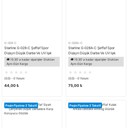
G-028-C
G-028A-C
Starline G-028-C Şeffaf Spor
Starline G-028A-C Şeffaf Spor
Dizayn Düşük Darbe Ve UV Işık
Dizayn Düşük Darbe Ve UV Işık
Koruma Sağlayan Gözlük
Koruma Sağlayan Antifog Gözlük
🚚 15:30' a kadar siparişler Stoktan
🚚 15:30' a kadar siparişler Stoktan
Aynı Gün Kargo
Aynı Gün Kargo
(0.0) - 0 Yorum
(0.0) - 0 Yorum
44,00 ₺
75,00 ₺
Peşin Fiyatına 3 Taksit!
Peşin Fiyatına 3 Taksit!