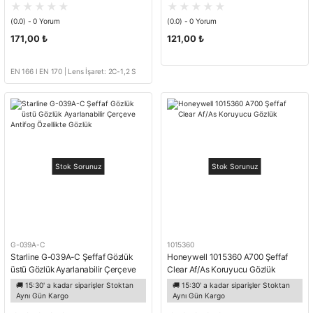
(0.0) - 0 Yorum
(0.0) - 0 Yorum
171,00 ₺
121,00 ₺
EN 166 I EN 170 | Lens İşaret: 2C-1,2 S
TARLINE 1 FT CE
Stok Sorunuz
Stok Sorunuz
G-039A-C
1015360
Starline G-039A-C Şeffaf Gözlük
Honeywell 1015360 A700 Şeffaf
üstü Gözlük Ayarlanabilir Çerçeve
Clear Af/As Koruyucu Gözlük
Antifog Özellikte Gözlük
🚚 15:30' a kadar siparişler Stoktan
🚚 15:30' a kadar siparişler Stoktan
Aynı Gün Kargo
Aynı Gün Kargo