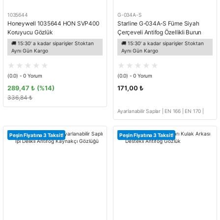
1035644
G-034A-S
Honeywell 1035644 HON SVP400
Starline G-034A-S Füme Siyah
Koruyucu Gözlük
Çerçeveli Antifog Özellikli Burun
Korumalı Gözlük
🚚 15:30' a kadar siparişler Stoktan
🚚 15:30' a kadar siparişler Stoktan
Aynı Gün Kargo
Aynı Gün Kargo
(0.0) - 0 Yorum
(0.0) - 0 Yorum
289,47 ₺
(%14)
171,00 ₺
336,84 ₺
Ayarlanabilir Saplar | EN 166 | EN 170 |
KAT II
Peşin Fiyatına 3 Taksit!
Peşin Fiyatına 3 Taksit!