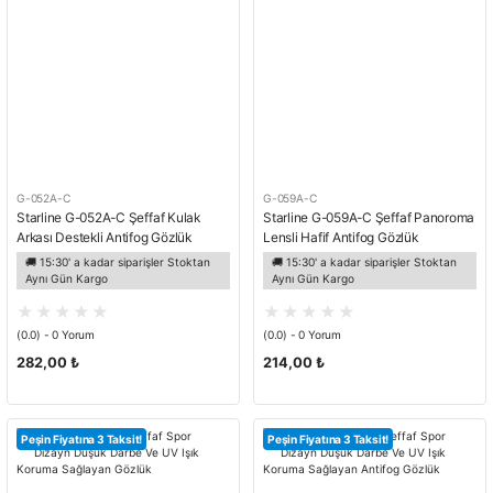
G-052A-C
G-059A-C
Starline G-052A-C Şeffaf Kulak
Starline G-059A-C Şeffaf Panoroma
Arkası Destekli Antifog Gözlük
Lensli Hafif Antifog Gözlük
🚚 15:30' a kadar siparişler Stoktan
🚚 15:30' a kadar siparişler Stoktan
Aynı Gün Kargo
Aynı Gün Kargo
(0.0) - 0 Yorum
(0.0) - 0 Yorum
282,00 ₺
214,00 ₺
Peşin Fiyatına 3 Taksit!
Peşin Fiyatına 3 Taksit!