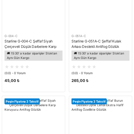
G-004-C
G-051A-C
Starline G-004-C Şeffaf Siyah
Starline G-051A-C Şeffaf Kulak
Çerçeveli Düşük Darbelere Karşı
Arkası Destekli Antifog Gözlük
Koruyucu Gözlük
🚚 15:30' a kadar siparişler Stoktan
🚚 15:30' a kadar siparişler Stoktan
Aynı Gün Kargo
Aynı Gün Kargo
(0.0) - 0 Yorum
(0.0) - 0 Yorum
45,00 ₺
265,00 ₺
Peşin Fiyatına 3 Taksit!
Peşin Fiyatına 3 Taksit!