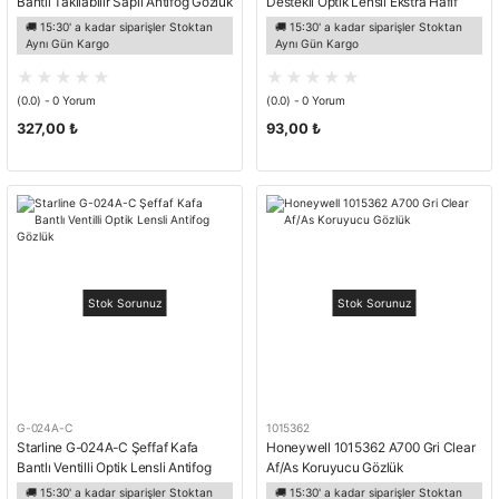
Bantlı Takılabilir Saplı Antifog Gözlük
Destekli Optik Lensli Ekstra Hafif
Antifog Özellikte Gözlük
🚚 15:30' a kadar siparişler Stoktan
🚚 15:30' a kadar siparişler Stoktan
Aynı Gün Kargo
Aynı Gün Kargo
(0.0) - 0 Yorum
(0.0) - 0 Yorum
327,00 ₺
93,00 ₺
Stok Sorunuz
Stok Sorunuz
G-024A-C
1015362
Starline G-024A-C Şeffaf Kafa
Honeywell 1015362 A700 Gri Clear
Bantlı Ventilli Optik Lensli Antifog
Af/As Koruyucu Gözlük
Gözlük
🚚 15:30' a kadar siparişler Stoktan
🚚 15:30' a kadar siparişler Stoktan