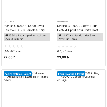
G-004A-C
G-058A-C
Starline G-004A-C Şeffaf Siyah
Starline G-058A-C Şeffaf Burun
Çerçeveli Düşük Darbelere Karşı
Destekli Optik Lensli Ekstra Hafif
Koruyucu Antifog Gözlük
Antifog Özellikte Gözlük
🚚 15:30' a kadar siparişler Stoktan
🚚 15:30' a kadar siparişler Stoktan
Aynı Gün Kargo
Aynı Gün Kargo
(0.0) - 0 Yorum
(0.0) - 0 Yorum
72,00 ₺
93,00 ₺
Peşin Fiyatına 3 Taksit!
Peşin Fiyatına 3 Taksit!