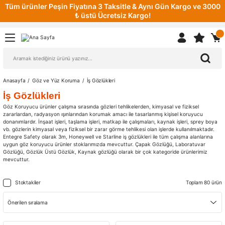
Tüm ürünler Peşin Fiyatına 3 Taksitle & Aynı Gün Kargo ve 3000
₺ üstü Ücretsiz Kargo!
Anasayfa
Göz ve Yüz Koruma
İş Gözlükleri
İş Gözlükleri
Göz Koruyucu ürünler çalışma sırasında gözleri tehlikelerden, kimyasal ve fiziksel
zararlardan, radyasyon ışınlarından korumak amacı ile tasarlanmış kişisel koruyucu
donanımlardır. İnşaat işleri, taşlama işleri, matkap ile çalışmaları, kaynak işleri, sprey boya
vb. gözlerin kimyasal veya fiziksel bir zarar görme tehlikesi olan işlerde kullanılmaktadır.
Entegre Safety olarak 3m, Honeywell ve Starline iş gözlükleri ile tüm çalışma alanlarına
uygun göz koruyucu ürünler stoklarımızda mevcuttur. Çapak Gözlüğü, Laboratuvar
Gözlüğü, Gözlük Üstü Gözlük, Kaynak gözlüğü olarak bir çok kategoride ürünlerimiz
mevcuttur.
Stoktakiler
Toplam 80 ürün