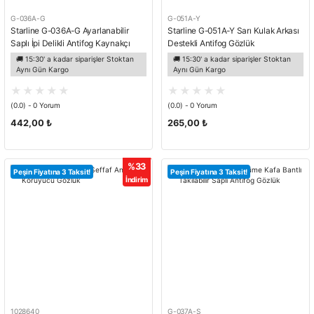
G-036A-G
G-051A-Y
Starline G-036A-G Ayarlanabilir
Starline G-051A-Y Sarı Kulak Arkası
Saplı İpi Delikli Antifog Kaynakçı
Destekli Antifog Gözlük
Gözlüğü
🚚 15:30' a kadar siparişler Stoktan
🚚 15:30' a kadar siparişler Stoktan
Aynı Gün Kargo
Aynı Gün Kargo
(0.0) - 0 Yorum
(0.0) - 0 Yorum
442,00 ₺
265,00 ₺
%33
Peşin Fiyatına 3 Taksit!
Peşin Fiyatına 3 Taksit!
İndirim
1028640
G-037A-S