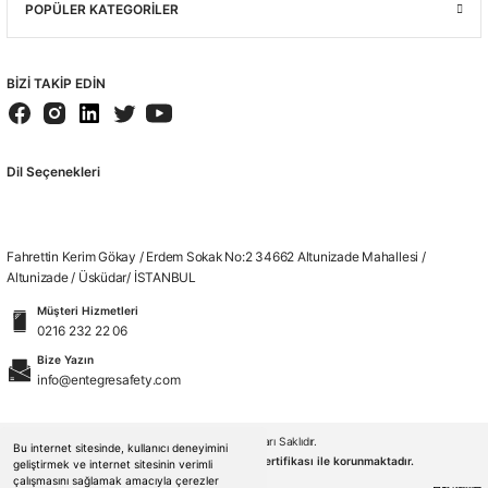
POPÜLER KATEGORİLER
BİZİ TAKİP EDİN
Dil Seçenekleri
Fahrettin Kerim Gökay / Erdem Sokak No:2 34662 Altunizade Mahallesi /
Altunizade / Üsküdar/ İSTANBUL
Müşteri Hizmetleri
0216 232 22 06
Bize Yazın
info@entegresafety.com
© 2026. Tüm Hakları Saklıdır.
Bu internet sitesinde, kullanıcı deneyimini
Kredi kartı bilgileriniz 256bit SSL sertifikası ile korunmaktadır.
geliştirmek ve internet sitesinin verimli
çalışmasını sağlamak amacıyla çerezler