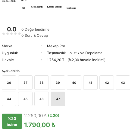
EN ISO: 20345
Çelik Burun
Kayma Direnci
466
Süet Deri
0.0
0 Değerlendirme
★
★
★
★
★
0 Soru & Cevap
Marka
Mekap Pro
Uygunluk
Taşımacılık, Lojistik ve Depolama
Havale
1.754,20 TL (%2,00 havale indirimi)
Ayakkabı No
36
37
38
39
40
41
42
43
44
45
46
47
2.250,00 ₺
(%20)
%20
1.790,00 ₺
İndirim