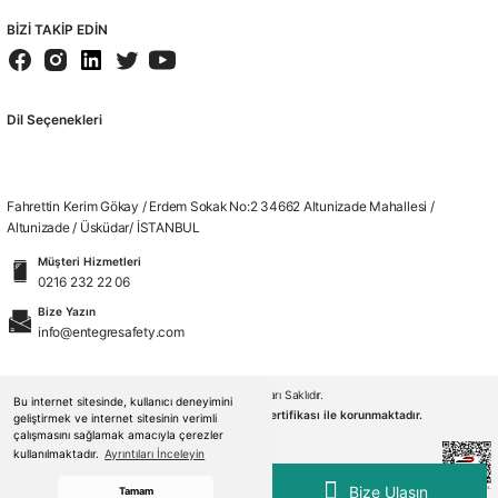
BİZİ TAKİP EDİN
Dil Seçenekleri
Fahrettin Kerim Gökay / Erdem Sokak No:2 34662 Altunizade Mahallesi /
Altunizade / Üsküdar/ İSTANBUL
Müşteri Hizmetleri
0216 232 22 06
G3000NGU
3M™ G3000 Sarı Baret Uvicator Mandallı Havalandırmalı Plastik Ter Bantlı
Bize Yazın
info@entegresafety.com
🚚 15:30' a kadar siparişler Stoktan Aynı Gün Kargo
© 2026. Tüm Hakları Saklıdır.
Bu internet sitesinde, kullanıcı deneyimini
(0.0) - 0 Yorum
Kredi kartı bilgileriniz 256bit SSL sertifikası ile korunmaktadır.
geliştirmek ve internet sitesinin verimli
1.189,00 ₺
çalışmasını sağlamak amacıyla çerezler
kullanılmaktadır.
Ayrıntıları İnceleyin
Bize Ulaşın
Tamam