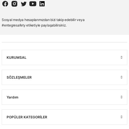
G3000NRD
3M™ G3000 Kırmızı Baret Uvicator Mandallı Havalandırmalı Plastik Ter Bantlı
Sosyal medya hesaplarımızdan bizi takip edebilir veya
🚚 15:30' a kadar siparişler Stoktan Aynı Gün Kargo
#entegresafety etiketiyle paylaşabilirsiniz.
(0.0) - 0 Yorum
1.189,00 ₺
KURUMSAL
SÖZLEŞMELER
Yardım
POPÜLER KATEGORİLER