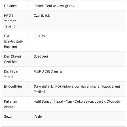
Elektrikçi
:
Elektrik Tehlike Özelliği Yok
HRO (
:
Özellik Yok
Yanmaz
Taban )
ESD
:
ESD Yok
(Elektrostatik
Boşalım)
Deri (Saya)
:
Süet Deri
Özellikleri
Dış Taban
:
PU/PU Çift Dansite
Yapısı
Ek Özellikler
:
(A) Antistatik, (FO) Hidrokarbon dayanımı, (E) Topuk Enerji
Emilimli
Kullanım
:
Hafif Sanayi, İnşaat - Yapı- Dekorasyon, Lojistik, Otomotiv
Alanları
Sezon
:
Yazlık