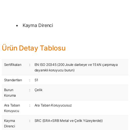
Kayma Direnci
Ürün Detay Tablosu
Sertifikaları
:
EN ISO 20345 (200 Joule darbeye ve 15 kN çarpmaya
dayanıklı koruyucu burun)
Standartları
:
S1
Burun
:
Çelik
Koruma
Ara Taban
:
Ara Taban Koruyucusuz
Koruyucu
Kayma
:
SRC (SRA+SRB Metal ve Çelik Yüzeylerde))
Direnci