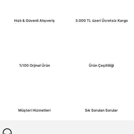
Hızlı & Güvenli Alışveriş
3.000 TL üzeri Ücretsiz Kargo
Gönder
%100 Orjinal Ürün
Ürün Çeşitliliği
3mG3000NVI
3M™ G3000 Beyaz Baret Uvicator Mandallı Havalandırmalı Plastik Ter Bantlı
🚚 15:30' a kadar siparişler Stoktan Aynı Gün Kargo
(0.0) - 0 Yorum
1.189,00 ₺
Müşteri Hizmetleri
Sık Sorulan Sorular