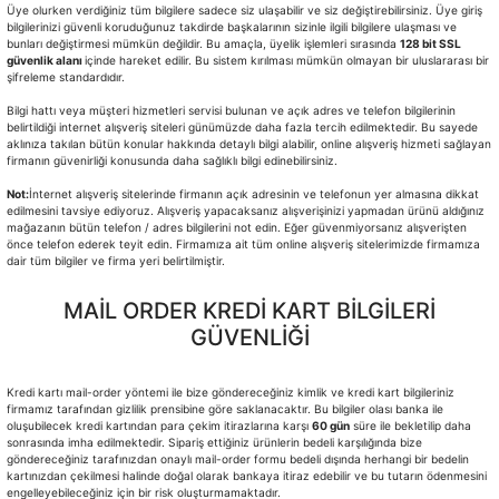
Üye olurken verdiğiniz tüm bilgilere sadece siz ulaşabilir ve siz değiştirebilirsiniz. Üye giriş
bilgilerinizi güvenli koruduğunuz takdirde başkalarının sizinle ilgili bilgilere ulaşması ve
bunları değiştirmesi mümkün değildir. Bu amaçla, üyelik işlemleri sırasında
128 bit SSL
güvenlik alanı
içinde hareket edilir. Bu sistem kırılması mümkün olmayan bir uluslararası bir
şifreleme standardıdır.
Bilgi hattı veya müşteri hizmetleri servisi bulunan ve açık adres ve telefon bilgilerinin
belirtildiği internet alışveriş siteleri günümüzde daha fazla tercih edilmektedir. Bu sayede
aklınıza takılan bütün konular hakkında detaylı bilgi alabilir, online alışveriş hizmeti sağlayan
firmanın güvenirliği konusunda daha sağlıklı bilgi edinebilirsiniz.
Not:
İnternet alışveriş sitelerinde firmanın açık adresinin ve telefonun yer almasına dikkat
edilmesini tavsiye ediyoruz. Alışveriş yapacaksanız alışverişinizi yapmadan ürünü aldığınız
mağazanın bütün telefon / adres bilgilerini not edin. Eğer güvenmiyorsanız alışverişten
önce telefon ederek teyit edin. Firmamıza ait tüm online alışveriş sitelerimizde firmamıza
dair tüm bilgiler ve firma yeri belirtilmiştir.
MAİL ORDER KREDİ KART BİLGİLERİ
GÜVENLİĞİ
Kredi kartı mail-order yöntemi ile bize göndereceğiniz kimlik ve kredi kart bilgileriniz
firmamız tarafından gizlilik prensibine göre saklanacaktır. Bu bilgiler olası banka ile
oluşubilecek kredi kartından para çekim itirazlarına karşı
60 gün
süre ile bekletilip daha
sonrasında imha edilmektedir. Sipariş ettiğiniz ürünlerin bedeli karşılığında bize
göndereceğiniz tarafınızdan onaylı mail-order formu bedeli dışında herhangi bir bedelin
kartınızdan çekilmesi halinde doğal olarak bankaya itiraz edebilir ve bu tutarın ödenmesini
engelleyebileceğiniz için bir risk oluşturmamaktadır.