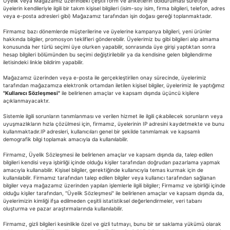
Üyelik veya Mağazamız üzerindeki çeşitli form ve anketlerin doldurulması suretiyle
üyelerin kendileriyle ilgili bir takım kişisel bilgileri (isim-soy isim, firma bilgileri, telefon, adres
veya e-posta adresleri gibi) Mağazamız tarafından işin doğası gereği toplanmaktadır.
Firmamız bazı dönemlerde müşterilerine ve üyelerine kampanya bilgileri, yeni ürünler
hakkında bilgiler, promosyon teklifleri gönderebilir. Üyelerimiz bu gibi bilgileri alıp almama
konusunda her türlü seçimi üye olurken yapabilir, sonrasında üye girişi yaptıktan sonra
hesap bilgileri bölümünden bu seçimi değiştirilebilir ya da kendisine gelen bilgilendirme
iletisindeki linkle bildirim yapabilir.
Mağazamız üzerinden veya e-posta ile gerçekleştirilen onay sürecinde, üyelerimiz
tarafından mağazamıza elektronik ortamdan iletilen kişisel bilgiler, üyelerimiz ile yaptığımız
"Kullanıcı Sözleşmesi"
ile belirlenen amaçlar ve kapsam dışında üçüncü kişilere
açıklanmayacaktır.
Sistemle ilgili sorunların tanımlanması ve verilen hizmet ile ilgili çıkabilecek sorunların veya
uyuşmazlıkların hızla çözülmesi için, firmamız, üyelerinin IP adresini kaydetmekte ve bunu
kullanmaktadır.IP adresleri, kullanıcıları genel bir şekilde tanımlamak ve kapsamlı
demografik bilgi toplamak amacıyla da kullanılabilir.
Firmamız, Üyelik Sözleşmesi ile belirlenen amaçlar ve kapsam dışında da, talep edilen
bilgileri kendisi veya işbirliği içinde olduğu kişiler tarafından doğrudan pazarlama yapmak
amacıyla kullanabilir. Kişisel bilgiler, gerektiğinde kullanıcıyla temas kurmak için de
kullanılabilir. Firmamız tarafından talep edilen bilgiler veya kullanıcı tarafından sağlanan
bilgiler veya mağazamız üzerinden yapılan işlemlerle ilgili bilgiler; Firmamız ve işbirliği içinde
olduğu kişiler tarafından, "Üyelik Sözleşmesi" ile belirlenen amaçlar ve kapsam dışında da,
üyelerimizin kimliği ifşa edilmeden çeşitli istatistiksel değerlendirmeler, veri tabanı
oluşturma ve pazar araştırmalarında kullanılabilir.
Firmamız, gizli bilgileri kesinlikle özel ve gizli tutmayı, bunu bir sır saklama yükümü olarak