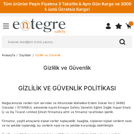
Tüm ürünler Peşin Fiyatına 3 Taksitle & Aynı Gün Kargo ve 3000
₺ üstü Ücretsiz Kargo!
Anasayfa
Sayfalar
Gizlilik ve Güvenlik
Gizlilik ve Güvenlik
GİZLİLİK VE GÜVENLİK POLİTİKASI
Mağazamızda verilen tüm servisler ve Altunizade Mahallesi Erdem Sokak No:2 34662
Üsküdar / İSTANBUL adresinde kayıtlı Entegre Safety Denetim Eğitim Sağlık İnşaat Enerji
İç ve Dış Ticaret Limited Şirketi firmamıza aittir ve firmamız tarafından işletilir.
Firmamız, çeşitli amaçlarla kişisel veriler toplayabilir. Aşağıda, toplanan kişisel verilerin nasıl
ve ne şekilde toplandığı, bu verilerin nasıl ve ne şekilde korunduğu belirtilmiştir.