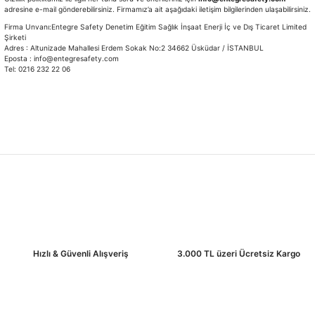
adresine e-mail gönderebilirsiniz. Firmamız’a ait aşağıdaki iletişim bilgilerinden ulaşabilirsiniz.
Firma Unvanı:Entegre Safety Denetim Eğitim Sağlık İnşaat Enerji İç ve Dış Ticaret Limited
Şirketi
Adres : Altunizade Mahallesi Erdem Sokak No:2 34662 Üsküdar / İSTANBUL
Eposta : info@entegresafety.com
Tel: 0216 232 22 06
Hızlı & Güvenli Alışveriş
3.000 TL üzeri Ücretsiz Kargo