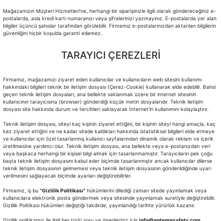
Mağazamızın Müşteri Hizmetleri’ne, herhangi bir siparişinizle ilgili olarak göndereceğiniz e-
postalarda, asla kredi kartı numaranızı veya şifrelerinizi yazmayınız. E-postalarda yer alan
bilgiler üçüncü şahıslar tarafından görülebilir. Firmamız e-postalarınızdan aktarılan bilgilerin
güvenliğini hiçbir koşulda garanti edemez.
TARAYICI ÇEREZLERİ
Firmamız, mağazamızı ziyaret eden kullanıcılar ve kullanıcıların web sitesini kullanımı
hakkındaki bilgileri teknik bir iletişim dosyası (Çerez-Cookie) kullanarak elde edebilir. Bahsi
geçen teknik iletişim dosyaları, ana bellekte saklanmak üzere bir internet sitesinin
kullanıcının tarayıcısına (browser) gönderdiği küçük metin dosyalarıdır. Teknik iletişim
dosyası site hakkında durum ve tercihleri saklayarak İnternet'in kullanımını kolaylaştırır.
Teknik iletişim dosyası, siteyi kaç kişinin ziyaret ettiğini, bir kişinin siteyi hangi amaçla, kaç
kez ziyaret ettiğini ve ne kadar sitede kaldıkları hakkında istatistiksel bilgileri elde etmeye
ve kullanıcılar için özel tasarlanmış kullanıcı sayfalarından dinamik olarak reklam ve içerik
üretilmesine yardımcı olur. Teknik iletişim dosyası, ana bellekte veya e-postanızdan veri
veya başkaca herhangi bir kişisel bilgi almak için tasarlanmamıştır. Tarayıcıların pek çoğu
başta teknik iletişim dosyasını kabul eder biçimde tasarlanmıştır ancak kullanıcılar dilerse
teknik iletişim dosyasının gelmemesi veya teknik iletişim dosyasının gönderildiğinde uyarı
verilmesini sağlayacak biçimde ayarları değiştirebilirler.
Firmamız, iş bu
"Gizlilik Politikası"
hükümlerini dilediği zaman sitede yayınlamak veya
kullanıcılara elektronik posta göndermek veya sitesinde yayınlamak suretiyle değiştirebilir.
Gizlilik Politikası hükümleri değiştiği takdirde, yayınlandığı tarihte yürürlük kazanır.
Gizlilik politikamız ile ilgili her türlü soru ve önerileriniz için
info@entegresafety.com