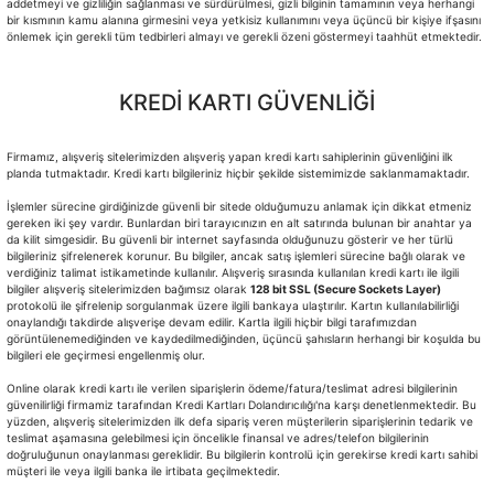
addetmeyi ve gizliliğin sağlanması ve sürdürülmesi, gizli bilginin tamamının veya herhangi
bir kısmının kamu alanına girmesini veya yetkisiz kullanımını veya üçüncü bir kişiye ifşasını
önlemek için gerekli tüm tedbirleri almayı ve gerekli özeni göstermeyi taahhüt etmektedir.
KREDİ KARTI GÜVENLİĞİ
Firmamız, alışveriş sitelerimizden alışveriş yapan kredi kartı sahiplerinin güvenliğini ilk
planda tutmaktadır. Kredi kartı bilgileriniz hiçbir şekilde sistemimizde saklanmamaktadır.
İşlemler sürecine girdiğinizde güvenli bir sitede olduğumuzu anlamak için dikkat etmeniz
gereken iki şey vardır. Bunlardan biri tarayıcınızın en alt satırında bulunan bir anahtar ya
da kilit simgesidir. Bu güvenli bir internet sayfasında olduğunuzu gösterir ve her türlü
bilgileriniz şifrelenerek korunur. Bu bilgiler, ancak satış işlemleri sürecine bağlı olarak ve
verdiğiniz talimat istikametinde kullanılır. Alışveriş sırasında kullanılan kredi kartı ile ilgili
bilgiler alışveriş sitelerimizden bağımsız olarak
128 bit SSL (Secure Sockets Layer)
protokolü ile şifrelenip sorgulanmak üzere ilgili bankaya ulaştırılır. Kartın kullanılabilirliği
onaylandığı takdirde alışverişe devam edilir. Kartla ilgili hiçbir bilgi tarafımızdan
görüntülenemediğinden ve kaydedilmediğinden, üçüncü şahısların herhangi bir koşulda bu
bilgileri ele geçirmesi engellenmiş olur.
Online olarak kredi kartı ile verilen siparişlerin ödeme/fatura/teslimat adresi bilgilerinin
güvenilirliği firmamiz tarafından Kredi Kartları Dolandırıcılığı'na karşı denetlenmektedir. Bu
yüzden, alışveriş sitelerimizden ilk defa sipariş veren müşterilerin siparişlerinin tedarik ve
teslimat aşamasına gelebilmesi için öncelikle finansal ve adres/telefon bilgilerinin
doğruluğunun onaylanması gereklidir. Bu bilgilerin kontrolü için gerekirse kredi kartı sahibi
müşteri ile veya ilgili banka ile irtibata geçilmektedir.