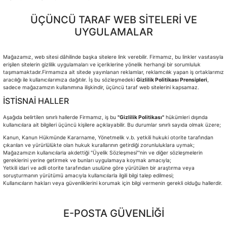
ÜÇÜNCÜ TARAF WEB SİTELERİ VE
UYGULAMALAR
Mağazamız, web sitesi dâhilinde başka sitelere link verebilir. Firmamız, bu linkler vasıtasıyla
erişilen sitelerin gizlilik uygulamaları ve içeriklerine yönelik herhangi bir sorumluluk
taşımamaktadır.Firmamıza ait sitede yayınlanan reklamlar, reklamcılık yapan iş ortaklarımız
aracılığı ile kullanıcılarımıza dağıtılır. İş bu sözleşmedeki
Gizlilik Politikası Prensipleri
,
sadece mağazamızın kullanımına ilişkindir, üçüncü taraf web sitelerini kapsamaz.
İSTİSNAİ HALLER
Aşağıda belirtilen sınırlı hallerde Firmamız, iş bu
"Gizlilik Politikası"
hükümleri dışında
kullanıcılara ait bilgileri üçüncü kişilere açıklayabilir. Bu durumlar sınırlı sayıda olmak üzere;
Kanun, Kanun Hükmünde Kararname, Yönetmelik v.b. yetkili hukuki otorite tarafından
çıkarılan ve yürürlülükte olan hukuk kurallarının getirdiği zorunluluklara uymak;
Mağazamızın kullanıcılarla akdettiği
"Üyelik Sözleşmesi"'nin ve diğer sözleşmelerin
gereklerini yerine getirmek ve bunları uygulamaya koymak amacıyla;
Yetkili idari ve adli otorite tarafından usulüne göre yürütülen bir araştırma veya
soruşturmanın yürütümü amacıyla kullanıcılarla ilgili bilgi talep edilmesi;
Kullanıcıların hakları veya güvenliklerini korumak için bilgi vermenin gerekli olduğu hallerdir.
E-POSTA GÜVENLİĞİ