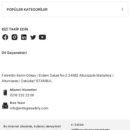
POPÜLER KATEGORİLER
BİZİ TAKİP EDİN
Dil Seçenekleri
Fahrettin Kerim Gökay / Erdem Sokak No:2 34662 Altunizade Mahallesi /
Altunizade / Üsküdar/ İSTANBUL
Müşteri Hizmetleri
0216 232 22 06
Bize Yazın
info@entegresafety.com
© 2026. Tüm Hakları Saklıdır.
Bu internet sitesinde, kullanıcı deneyimini
Kredi kartı bilgileriniz 256bit SSL sertifikası ile korunmaktadır.