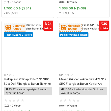
(0.0) - 0 Yorum
(0.0) - 0 Yorum
1.760,00 ₺
(%34)
1.668,00 ₺
(%38)
2.656,50 ₺
2.699,40 ₺
%24
%30
İndirim
İndirim
Peşin Fiyatına 3 Taksit!
Peşin Fiyatına 3 Taksit!
157-01-E
GPR-174-S1P
Mekap Pro Policap 157-01 S1 SRC
Mekap Gripper Yukon GPR-174 S1P
Süet Deri Fiberglass Burun Elektrikçi
SRC Fiberglass Burun Kevlar Ara
İş Ayakkabısı
Taban İş Ayakkabısı
🚚 15:30' a kadar siparişler Stoktan
🚚 15:30' a kadar siparişler Stoktan
Aynı Gün Kargo
Aynı Gün Kargo
(0.0) - 0 Yorum
(0.0) - 0 Yorum