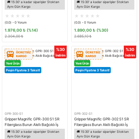
Fiberglass Burun Spor İş Ayakkabısı
Ayakkabısı
🚚 15:30' a kadar siparişler Stoktan
🚚 15:30' a kadar siparişler Stoktan
Aynı Gün Kargo
Aynı Gün Kargo
(0.0) - 0 Yorum
(0.0) - 0 Yorum
1.976,00 ₺
(%14)
1.890,00 ₺
(%30)
2.304,00 ₺
2.685,10 ₺
%30
%30
İndirim
İndirim
Yeni Ürün
Yeni Ürün
Peşin Fiyatına 3 Taksit!
Peşin Fiyatına 3 Taksit!
GPR-300-S1
GPR-302-S1
Gripper Magnific GPR-300 S1 SR
Gripper Magnific GPR-302 S1 SR
Fiberglass Burun Akıllı Bağcıklı İş
Fiberglass Burun Akıllı Bağcıklı İş
Ayakkabısı
Ayakkabısı
🚚 15:30' a kadar siparişler Stoktan
🚚 15:30' a kadar siparişler Stoktan
Aynı Gün Kargo
Aynı Gün Kargo