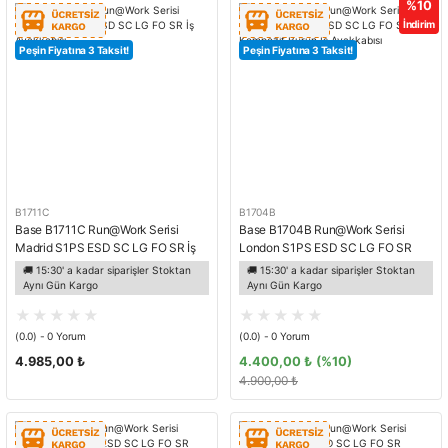
%10
İndirim
Peşin Fiyatına 3 Taksit!
Peşin Fiyatına 3 Taksit!
B1711C
B1704B
Base B1711C Run@Work Serisi
Base B1704B Run@Work Serisi
Madrid S1PS ESD SC LG FO SR İş
London S1PS ESD SC LG FO SR
Ayakkabısı
Kompozit Burun İş Ayakkabısı
🚚 15:30' a kadar siparişler Stoktan
🚚 15:30' a kadar siparişler Stoktan
Aynı Gün Kargo
Aynı Gün Kargo
(0.0) - 0 Yorum
(0.0) - 0 Yorum
4.985,00 ₺
4.400,00 ₺
(%10)
4.900,00 ₺