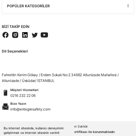
POPÜLER KATEGORİLER
BİZİ TAKİP EDİN
Dil Seçenekleri
Fahrettin Kerim Gökay / Erdem Sokak No:2 34662 Altunizade Mahallesi /
Altunizade / Üsküdar/ İSTANBUL
Müşteri Hizmetleri
0216 232 22 06
Bize Yazın
info@entegresafety.com
© 2026. Tüm Hakları Saklıdır.
Bu internet sitesinde, kullanıcı deneyimini
Kredi kartı bilgileriniz 256bit SSL sertifikası ile korunmaktadır.
geliştirmek ve internet sitesinin verimli