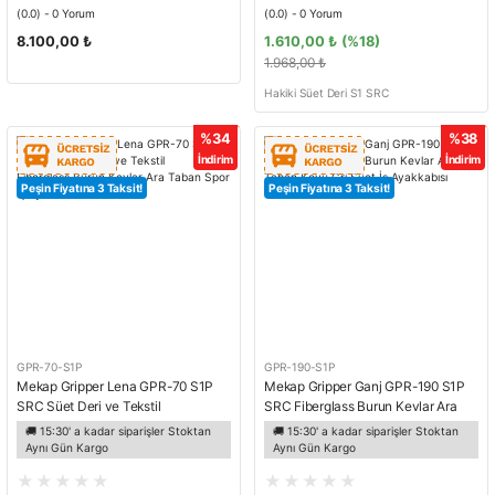
(0.0) - 0 Yorum
(0.0) - 0 Yorum
8.100,00 ₺
1.610,00 ₺
(%18)
1.968,00 ₺
Hakiki Süet Deri S1 SRC
%34
%38
İndirim
İndirim
Peşin Fiyatına 3 Taksit!
Peşin Fiyatına 3 Taksit!
GPR-70-S1P
GPR-190-S1P
Mekap Gripper Lena GPR-70 S1P
Mekap Gripper Ganj GPR-190 S1P
SRC Süet Deri ve Tekstil
SRC Fiberglass Burun Kevlar Ara
Fiberglass Burun Kevlar Ara Taban
Taban Koyu Gri Süet İş Ayakkabısı
🚚 15:30' a kadar siparişler Stoktan
🚚 15:30' a kadar siparişler Stoktan
Spor İş Ayakkabısı
Aynı Gün Kargo
Aynı Gün Kargo