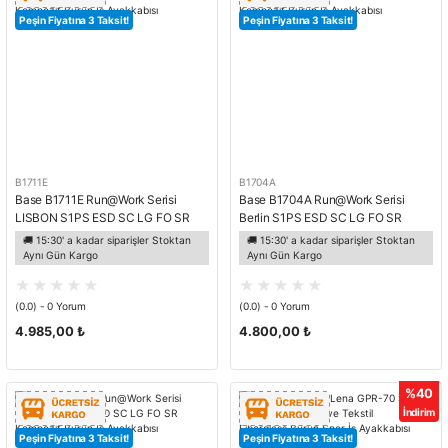
Peşin Fiyatına 3 Taksit!
Peşin Fiyatına 3 Taksit!
B1711E
B1704A
Base B1711E Run@Work Serisi
Base B1704A Run@Work Serisi
LISBON S1PS ESD SC LG FO SR
Berlin S1PS ESD SC LG FO SR
Kompozit Burun İş Ayakkabısı
Kompozit Burun İş Ayakkabısı
🚚 15:30' a kadar siparişler Stoktan
🚚 15:30' a kadar siparişler Stoktan
Aynı Gün Kargo
Aynı Gün Kargo
(0.0) - 0 Yorum
(0.0) - 0 Yorum
4.985,00 ₺
4.800,00 ₺
%40
İndirim
Peşin Fiyatına 3 Taksit!
Peşin Fiyatına 3 Taksit!