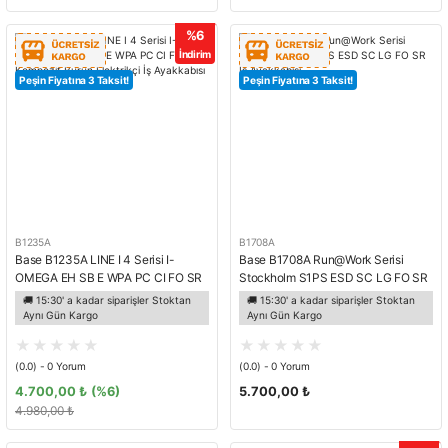
%6
İndirim
Peşin Fiyatına 3 Taksit!
Peşin Fiyatına 3 Taksit!
B1235A
B1708A
Base B1235A LINE I 4 Serisi I-
Base B1708A Run@Work Serisi
OMEGA EH SB E WPA PC CI FO SR
Stockholm S1PS ESD SC LG FO SR
Kompozit Burun Elektrikçi İş
İş Ayakkabısı
🚚 15:30' a kadar siparişler Stoktan
🚚 15:30' a kadar siparişler Stoktan
Ayakkabısı
Aynı Gün Kargo
Aynı Gün Kargo
(0.0) - 0 Yorum
(0.0) - 0 Yorum
4.700,00 ₺
(%6)
5.700,00 ₺
4.980,00 ₺