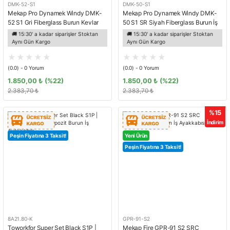
DMK-52-S1
DMK-50-S1
Mekap Pro Dynamek Windy DMK-
Mekap Pro Dynamek Windy DMK-
52 S1 Gri Fiberglass Burun Kevlar
50 S1 SR Siyah Fiberglass Burun İş
Ara Taban İş Ayakkabısı
Ayakkabısı
🚚 15:30' a kadar siparişler Stoktan
🚚 15:30' a kadar siparişler Stoktan
Aynı Gün Kargo
Aynı Gün Kargo
(0.0) - 0 Yorum
(0.0) - 0 Yorum
1.850,00 ₺
(%22)
1.850,00 ₺
(%22)
2.383,70 ₺
2.383,70 ₺
%15
İndirim
Peşin Fiyatına 3 Taksit!
Yeni Ürün
Peşin Fiyatına 3 Taksit!
8A21.80-K
GPR-91-S2
Toworkfor Super Set Black S1P |
Mekap Fire GPR-91 S2 SRC