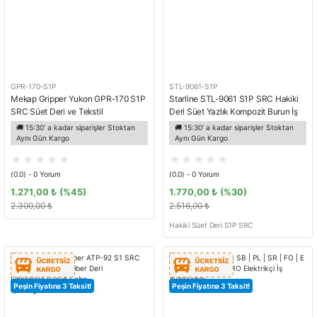
GPR-170-S1P
STL-9061-S1P
Mekap Gripper Yukon GPR-170 S1P
Starline STL-9061 S1P SRC Hakiki
SRC Süet Deri ve Tekstil
Deri Süet Yazlık Kompozit Burun İş
Fiberglass Burun Kevlar Ara Taban
Ayakkabısı
🚚 15:30' a kadar siparişler Stoktan
🚚 15:30' a kadar siparişler Stoktan
Spor İş Ayakkabısı
Aynı Gün Kargo
Aynı Gün Kargo
(0.0) - 0 Yorum
(0.0) - 0 Yorum
1.271,00 ₺
(%45)
1.770,00 ₺
(%30)
2.300,00 ₺
2.516,00 ₺
Hakiki Süet Deri S1P SRC
Peşin Fiyatına 3 Taksit!
Peşin Fiyatına 3 Taksit!