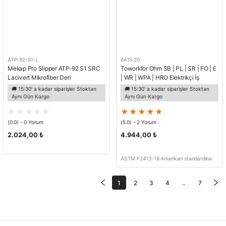
ATP-92-S1-L
6A15.20
Mekap Pro Slipper ATP-92 S1 SRC
Toworkfor Ohm SB | PL | SR | FO | E
Lacivert Mikrofiber Deri
| WR | WPA | HRO Elektrikçi İş
Fiberglass Burun Sabo
Ayakkabısı
🚚 15:30' a kadar siparişler Stoktan
🚚 15:30' a kadar siparişler Stoktan
İş Terliği Sandalet
Aynı Gün Kargo
Aynı Gün Kargo
(0.0) - 0 Yorum
(5.0) - 2 Yorum
2.024,00 ₺
4.944,00 ₺
ASTM F2413-18 Amerikan standardına
göre bir dakika boyunca 60 Hz'de 18
000V gerilimde test edilmiş ve
1
2
3
4
..
7
onaylanmıştır.