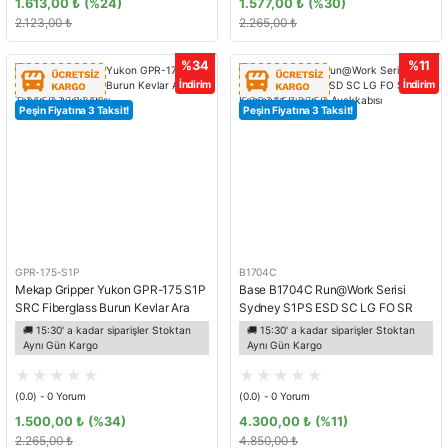
1.613,00 ₺
(%24)
1.577,00 ₺
(%30)
2.123,00 ₺
2.265,00 ₺
%34
%11
İndirim
İndirim
Peşin Fiyatına 3 Taksit!
Peşin Fiyatına 3 Taksit!
GPR-175-S1P
B1704C
Mekap Gripper Yukon GPR-175 S1P
Base B1704C Run@Work Serisi
SRC Fiberglass Burun Kevlar Ara
Sydney S1PS ESD SC LG FO SR
Taban İş Ayakkabısı
Kompozit Burun İş Ayakkabısı
🚚 15:30' a kadar siparişler Stoktan
🚚 15:30' a kadar siparişler Stoktan
Aynı Gün Kargo
Aynı Gün Kargo
(0.0) - 0 Yorum
(0.0) - 0 Yorum
1.500,00 ₺
(%34)
4.300,00 ₺
(%11)
2.265,00 ₺
4.850,00 ₺