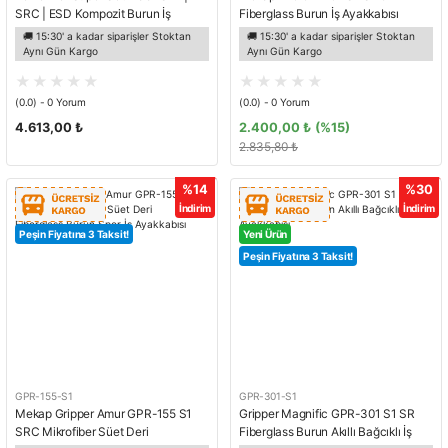
SRC | ESD Kompozit Burun İş
Fiberglass Burun İş Ayakkabısı
Ayakkabısı
🚚 15:30' a kadar siparişler Stoktan
🚚 15:30' a kadar siparişler Stoktan
Aynı Gün Kargo
Aynı Gün Kargo
(0.0) - 0 Yorum
(0.0) - 0 Yorum
4.613,00 ₺
2.400,00 ₺
(%15)
2.835,80 ₺
%14
%30
İndirim
İndirim
Peşin Fiyatına 3 Taksit!
Yeni Ürün
Peşin Fiyatına 3 Taksit!
GPR-155-S1
GPR-301-S1
Mekap Gripper Amur GPR-155 S1
Gripper Magnific GPR-301 S1 SR
SRC Mikrofiber Süet Deri
Fiberglass Burun Akıllı Bağcıklı İş