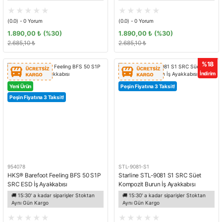
(0.0) - 0 Yorum
(0.0) - 0 Yorum
1.890,00 ₺
(%30)
1.890,00 ₺
(%30)
2.685,10 ₺
2.685,10 ₺
%18
İndirim
Yeni Ürün
Peşin Fiyatına 3 Taksit!
Peşin Fiyatına 3 Taksit!
954078
STL-9081-S1
HKS® Barefoot Feeling BFS 50 S1P
Starline STL-9081 S1 SRC Süet
SRC ESD İş Ayakkabısı
Kompozit Burun İş Ayakkabısı
🚚 15:30' a kadar siparişler Stoktan
🚚 15:30' a kadar siparişler Stoktan
Aynı Gün Kargo
Aynı Gün Kargo