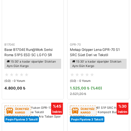
B1704E
GPR-70
Base B1704E Run@Work Serisi
Mekap Gripper Lena GPR-70 S1
Roma S1PS ESD SC LG FO SR
SRC Süet Deri ve Tekstil
Kompozit Burun İş Ayakkabısı
Fiberglass Burun Spor İş Ayakkabısı
🚚 15:30' a kadar siparişler Stoktan
🚚 15:30' a kadar siparişler Stoktan
Aynı Gün Kargo
Aynı Gün Kargo
(0.0) - 0 Yorum
(0.0) - 0 Yorum
4.800,00 ₺
1.525,00 ₺
(%40)
2.521,20 ₺
%45
%30
İndirim
İndirim
Peşin Fiyatına 3 Taksit!
Peşin Fiyatına 3 Taksit!