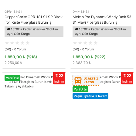
GPR-181-S1
DMK-53-S1
Gripper Sprite GPR-181 S1 SR Black
Mekap Pro Dynamek Windy Dmk-53
İron Knite Fiberglass Burun İş
S1 Mavi Fiberglass Burun İş
Ayakkabısı
Ayakkabısı
🚚 15:30' a kadar siparişler Stoktan
🚚 15:30' a kadar siparişler Stoktan
Aynı Gün Kargo
Aynı Gün Kargo
(0.0) - 0 Yorum
(0.0) - 0 Yorum
1.850,00 ₺
(%18)
1.850,00 ₺
(%22)
2.250,00 ₺
2.383,70 ₺
%22
%22
Yeni Ürün
İndirim
İndirim
Yeni Ürün
Peşin Fiyatına 3 Taksit!