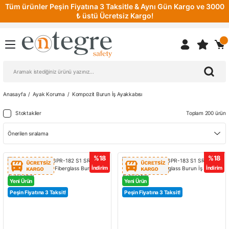
Tüm ürünler Peşin Fiyatına 3 Taksitle & Aynı Gün Kargo ve 3000
₺ üstü Ücretsiz Kargo!
Anasayfa
Ayak Koruma
Kompozit Burun İş Ayakkabısı
Stoktakiler
Toplam 200 ürün
%18
%18
İndirim
İndirim
Yeni Ürün
Yeni Ürün
Peşin Fiyatına 3 Taksit!
Peşin Fiyatına 3 Taksit!