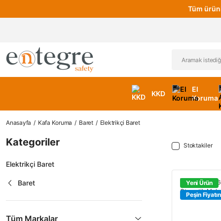
Tüm ürünl
El
KKD
Koruma
Anasayfa
Kafa Koruma
Baret
Elektrikçi Baret
Kategoriler
Stoktakiler
Elektrikçi Baret
Baret
Yeni Ürün
Peşin Fiyatın
Tüm Markalar