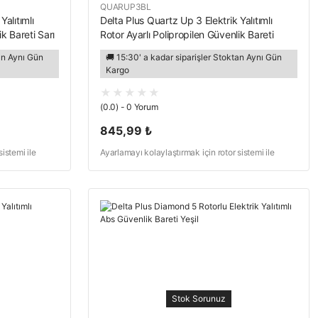
QUARUP3BL
Yalıtımlı
Delta Plus Quartz Up 3 Elektrik Yalıtımlı
ik Bareti Sarı
Rotor Ayarlı Polipropilen Güvenlik Bareti
Mavi
tan Aynı Gün
🚚 15:30' a kadar siparişler Stoktan Aynı Gün
Kargo
(0.0) - 0 Yorum
845,99 ₺
istemi ile
Ayarlamayı kolaylaştırmak için rotor sistemi ile
ti
donatılmış kısa vizörlü elektrikçi bareti
Stok Sorunuz