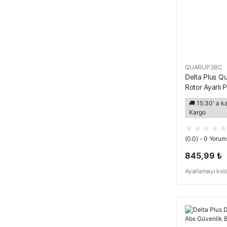
QUARUP3BC
Delta Plus Qua
Rotor Ayarlı 
Beyaz
🚚 15:30' a k
Kargo
(0.0) - 0 Yorum
845,99 ₺
Ayarlamayı kolay
donatılmış kısa 