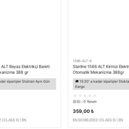
1566-ALT-K
 ALT Beyaz Elektrikçi Bareti
Starline 1566 ALT Kırmızı Elektr
kanizma 388 gr
Otomatik Mekanizma 388gr
adar siparişler Stoktan Aynı Gün
🚚 15:30' a kadar siparişler Stok
Kargo
(0.0) - 0 Yorum
359,00 ₺
 ( CLASS 0) | EN
EN 50365:2002 ( CLASS 0) | EN
2012
397:2012+A1:2012