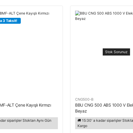
a 3 Taksit!
Stok Sorunuz
K
CNG500-B
MF-ALT Çene Kayışlı Kırmızı
BBU CNG 500 ABS 1000 V Elekt
Beyaz
adar siparişler Stoktan Aynı Gün
🚚 15:30' a kadar siparişler Stok
Kargo