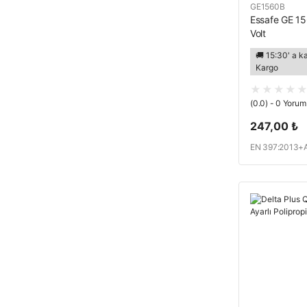
GE1560B
Essafe GE 15
Volt
🚚 15:30' a k
Kargo
(0.0) - 0 Yorum
247,00 ₺
EN 397:2013+A 
Z89.1:2014