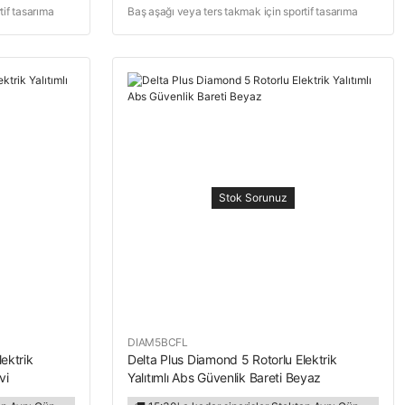
tif tasarıma
Baş aşağı veya ters takmak için sportif tasarıma
sahip baret
Stok Sorunuz
DIAM5BCFL
ektrik
Delta Plus Diamond 5 Rotorlu Elektrik
vi
Yalıtımlı Abs Güvenlik Bareti Beyaz