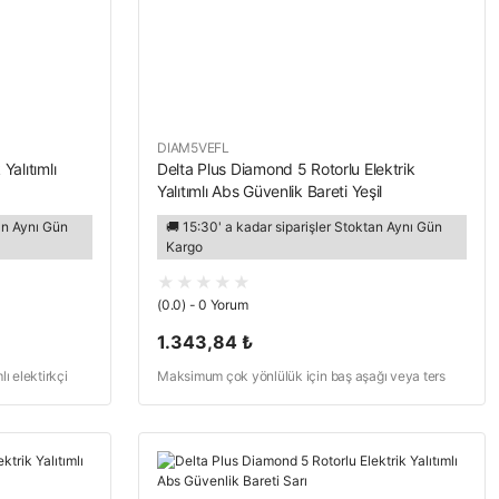
DIAM5VEFL
Yalıtımlı
Delta Plus Diamond 5 Rotorlu Elektrik
Yalıtımlı Abs Güvenlik Bareti Yeşil
tan Aynı Gün
🚚 15:30' a kadar siparişler Stoktan Aynı Gün
Kargo
(0.0) - 0 Yorum
1.343,84 ₺
lı elektirkçi
Maksimum çok yönlülük için baş aşağı veya ters
 donatılmış
takmak için sportif tasarıma sahip baret