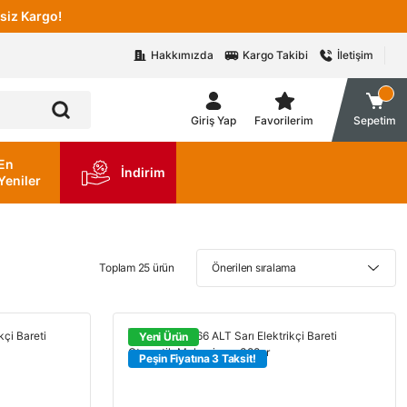
siz Kargo!
Hakkımızda
Kargo Takibi
İletişim
Giriş Yap
Favorilerim
Sepetim
En
İndirim
Yeniler
Toplam 25 ürün
Yeni Ürün
Peşin Fiyatına 3 Taksit!