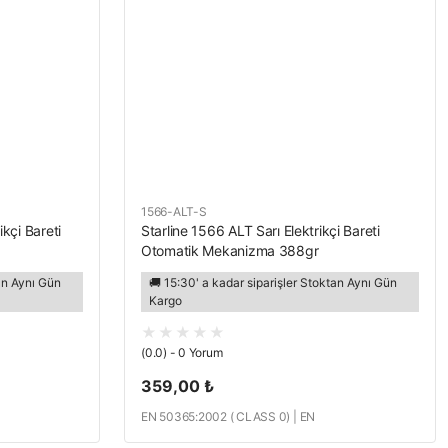
1566-ALT-S
ikçi Bareti
Starline 1566 ALT Sarı Elektrikçi Bareti
Otomatik Mekanizma 388gr
tan Aynı Gün
🚚 15:30' a kadar siparişler Stoktan Aynı Gün
Kargo
(0.0) - 0 Yorum
359,00 ₺
EN 50365:2002 ( CLASS 0) | EN
397:2012+A1:2012