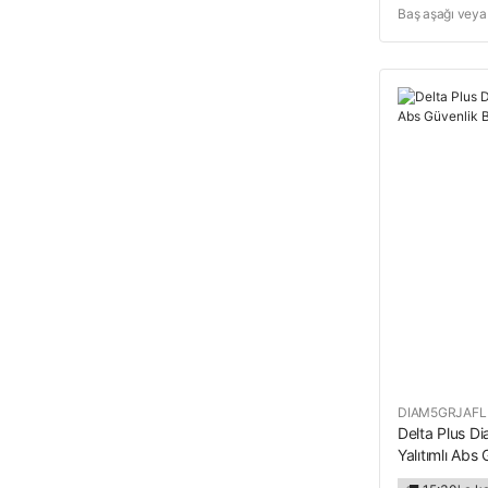
Baş aşağı veya 
sahip baret
DIAM5GRJAFL
Delta Plus Di
Yalıtımlı Abs 