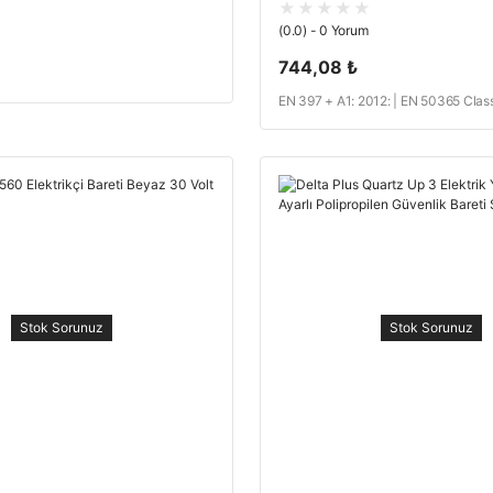
(0.0) - 0 Yorum
744,08 ₺
EN 397 + A1: 2012: | EN 50365 Class
Stok Sorunuz
Stok Sorunuz