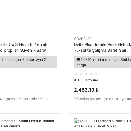
GRAPEJAFL
rtz Up 3 Elektrik Yalıtımlı
Delta Plus Granite Peak Elektrik 
Polipropilen Güvenlik Bareti
Yüksekte Çalışma Bareti Sarı
adar siparişler Stoktan Aynı Gün
🚚 15:30' a kadar siparişler Stok
Kargo
(0.0) - 0 Yorum
2.453,19 ₺
laştırmak için rotor sistemi ile
Yüksekte çalışma için elektrik yalıtım
vizörlü elektrikçi bareti
bareti, ABS, 3 noktalı çene kayışı ile