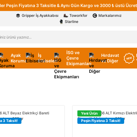
er Peşin Fiyatına 3 Taksitle & Aynı Gün Kargo ve 3000 ₺ üstü Ücret
Gripper İş Ayakkabısı
Toworkfor
Markalarımız
Starline
İSG ve
Ayak
İş
Hırdavat
Çevre
Koruma
Elbiseleri
ve Diğer
Ekipmanları
Yeni Ürün
a 3 Taksit!
Peşin Fiyatına 3 Taksit!