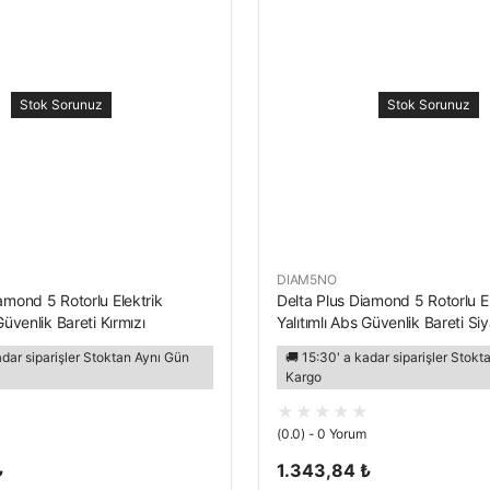
Stok Sorunuz
Stok Sorunuz
DIAM5NO
amond 5 Rotorlu Elektrik
Delta Plus Diamond 5 Rotorlu El
Güvenlik Bareti Kırmızı
Yalıtımlı Abs Güvenlik Bareti Si
adar siparişler Stoktan Aynı Gün
🚚 15:30' a kadar siparişler Stok
Kargo
(0.0) - 0 Yorum
₺
1.343,84 ₺