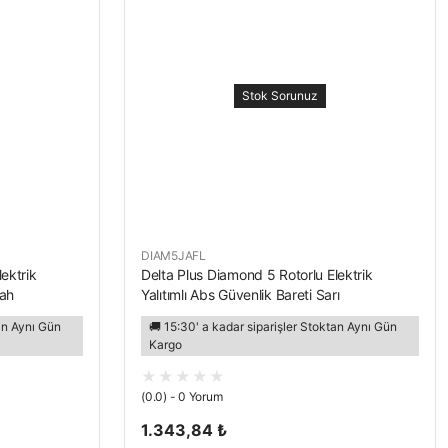
Stok Sorunuz
DIAM5JAFL
ektrik
Delta Plus Diamond 5 Rotorlu Elektrik
yah
Yalıtımlı Abs Güvenlik Bareti Sarı
tan Aynı Gün
🚚 15:30' a kadar siparişler Stoktan Aynı Gün
Kargo
(0.0) - 0 Yorum
1.343,84 ₺