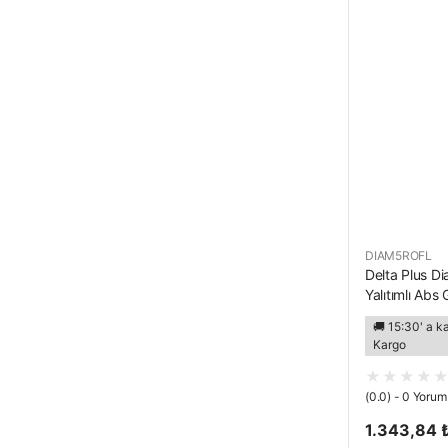
DIAM5ROFL
Delta Plus Di
Yalıtımlı Abs 
🚚 15:30' a k
Kargo
(0.0) - 0 Yorum
1.343,84 