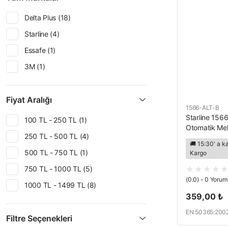
Delta Plus (18)
Starline (4)
Essafe (1)
3M (1)
Fiyat Aralığı
1566-ALT-B
Starline 1566
100 TL - 250 TL (1)
Otomatik Me
250 TL - 500 TL (4)
🚚 15:30' a k
500 TL - 750 TL (1)
Kargo
750 TL - 1000 TL (5)
(0.0) - 0 Yorum
1000 TL - 1499 TL (8)
359,00 ₺
2000 TL - 2500 TL (6)
EN 50365:2002
Filtre Seçenekleri
397:2012+A1: