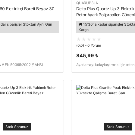
QUARUP3JA
60 Elektrikçi Bareti Beyaz 30
Delta Plus Quartz Up 3 Elektrik 
Rotor Ayarlı Polipropilen Güvenl
adar siparişler Stoktan Aynı Gün
🚚 15:30' a kadar siparişler Stok
Kargo
(0.0) - 0 Yorum
845,99 ₺
// EN 50365:2002 // ANSI
Ayarlamayı kolaylaştırmak için rotor s
donatılmış kısa vizörlü elektirkçi bare
Stok Sorunuz
Stok Sorunuz