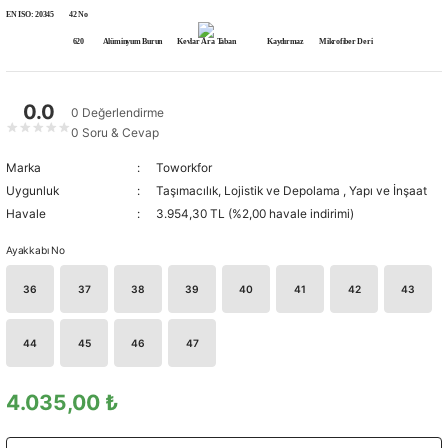
EN ISO: 20345
42 No
620
Alüminyum Burun
Kevlar Ara Taban
Kaydırmaz
Mikrofiber Deri
0.0
0 Değerlendirme
★
★
★
★
★
0 Soru & Cevap
Marka
Toworkfor
Uygunluk
Taşımacılık, Lojistik ve Depolama
,
Yapı ve İnşaat
Havale
3.954,30 TL (%2,00 havale indirimi)
Ayakkabı No
36
37
38
39
40
41
42
43
44
45
46
47
4.035,00 ₺