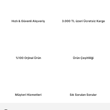
Ürün resmi kalitesiz, bozuk veya görüntülenemiyor.
Ürün açıklamasında eksik bilgiler bulunuyor.
Ürün bilgilerinde hatalar bulunuyor.
Hızlı & Güvenli Alışveriş
3.000 TL üzeri Ücretsiz Kargo
Ürün fiyatı diğer sitelerden daha pahalı.
Bu ürüne benzer farklı alternatifler olmalı.
%100 Orjinal Ürün
Ürün Çeşitliliği
Gönder
Müşteri Hizmetleri
Sık Sorulan Sorular