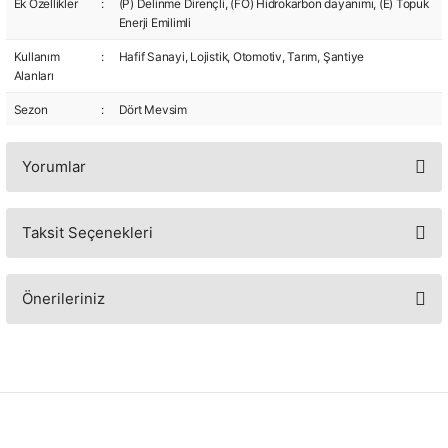
Ek Özellikler
:
(P) Delinme Dirençli, (FO) Hidrokarbon dayanımı, (E) Topuk
Enerji Emilimli
Kullanım
:
Hafif Sanayi, Lojistik, Otomotiv, Tarım, Şantiye
Alanları
Sezon
:
Dört Mevsim
Yorumlar
Taksit Seçenekleri
Bu ürüne ilk yorumu siz yapın!
Yorum Yaz
Önerileriniz
Bu ürünün fiyat bilgisi, resim, ürün açıklamalarında ve diğer konularda
yetersiz gördüğünüz noktaları öneri formunu kullanarak tarafımıza
iletebilirsiniz.
Görüş ve önerileriniz için teşekkür ederiz.