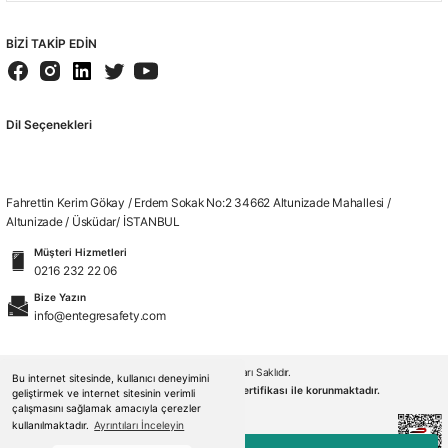
BİZİ TAKİP EDİN
Dil Seçenekleri
Fahrettin Kerim Gökay / Erdem Sokak No:2 34662 Altunizade Mahallesi /
Altunizade / Üsküdar/ İSTANBUL
Müşteri Hizmetleri
0216 232 22 06
Bize Yazın
info@entegresafety.com
© 2026. Tüm Hakları Saklıdır.
Bu internet sitesinde, kullanıcı deneyimini
Kredi kartı bilgileriniz 256bit SSL sertifikası ile korunmaktadır.
geliştirmek ve internet sitesinin verimli
çalışmasını sağlamak amacıyla çerezler
kullanılmaktadır.
Ayrıntıları İnceleyin