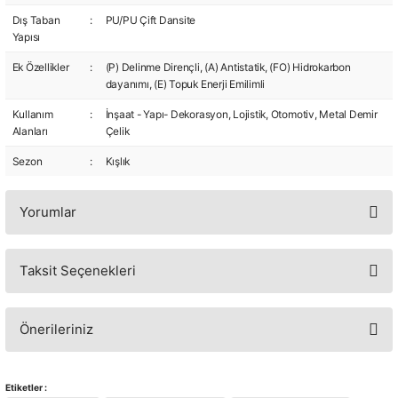
Dış Taban
:
PU/PU Çift Dansite
Yapısı
Ek Özellikler
:
(P) Delinme Dirençli, (A) Antistatik, (FO) Hidrokarbon
dayanımı, (E) Topuk Enerji Emilimli
Kullanım
:
İnşaat - Yapı- Dekorasyon, Lojistik, Otomotiv, Metal Demir
Alanları
Çelik
Sezon
:
Kışlık
Yorumlar
Taksit Seçenekleri
Bu ürüne ilk yorumu siz yapın!
Yorum Yaz
Önerileriniz
Bu ürünün fiyat bilgisi, resim, ürün açıklamalarında ve diğer konularda
yetersiz gördüğünüz noktaları öneri formunu kullanarak tarafımıza
Etiketler :