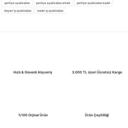
iletebilirsiniz.
şantiye ayakkabısı
şantiye ayakkabısı erkek
şantiye ayakkabısı kadın
Görüş ve önerileriniz için teşekkür ederiz.
bayan iş ayakkabısı
kadın iş ayakkabısı
Ürün resmi kalitesiz, bozuk veya görüntülenemiyor.
Ürün açıklamasında eksik bilgiler bulunuyor.
Ürün bilgilerinde hatalar bulunuyor.
Ürün fiyatı diğer sitelerden daha pahalı.
Bu ürüne benzer farklı alternatifler olmalı.
Hızlı & Güvenli Alışveriş
3.000 TL üzeri Ücretsiz Kargo
Gönder
%100 Orjinal Ürün
Ürün Çeşitliliği