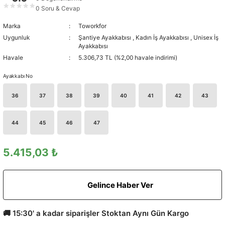
★
★
★
★
★
0 Soru & Cevap
Marka
Toworkfor
Uygunluk
Şantiye Ayakkabısı
,
Kadın İş Ayakkabısı
,
Unisex İş
Ayakkabısı
Havale
5.306,73 TL (%2,00 havale indirimi)
Ayakkabı No
36
37
38
39
40
41
42
43
44
45
46
47
5.415,03 ₺
Gelince Haber Ver
🚚 15:30' a kadar siparişler Stoktan Aynı Gün Kargo