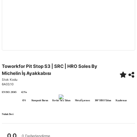
Toworkfor Pit Stop S3 | SRC | HRO Soles By
Michelin İş Ayakkabısı
Stok Kodu
6A03.10
EN ISO: 20345
42 No
674
Kompozit Burun
Kevlar Ara Taban
Metal İçermez
300° HRO Taban
Kaydırmaz
Nubuk Deri
0.0
0 Değerlendirme