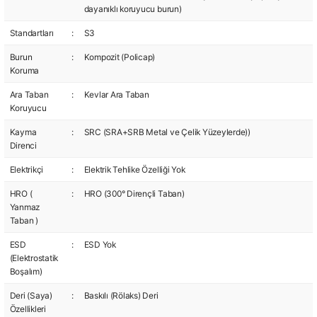
dayanıklı koruyucu burun)
Standartları
:
S3
Burun
:
Kompozit (Policap)
Koruma
Ara Taban
:
Kevlar Ara Taban
Koruyucu
Kayma
:
SRC (SRA+SRB Metal ve Çelik Yüzeylerde))
Direnci
Elektrikçi
:
Elektrik Tehlike Özelliği Yok
HRO (
:
HRO (300° Dirençli Taban)
Yanmaz
Taban )
ESD
:
ESD Yok
(Elektrostatik
Boşalım)
Deri (Saya)
:
Baskılı (Rölaks) Deri
Özellikleri