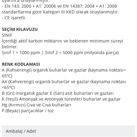
uyarınca onaylanmıştır.
- EN 143: 2000 + A1: 20006 ve EN 14387: 2004 + A1: 2008
standartlarına göre Kategori III KKD olarak onaylanmıştır.
- CE işaretli.
SEÇİM KILAVUZU
SINIF
İçerdiği aktif karbon miktarını ve beklenen minimum süreyi
belirler.
Sınıf 1 = 1000 ppm |
Sınıf 2 = 5000 ppm (milyonda parça)
RENK KODLAMASI
A (Kahverengi) organik buharlar ve gazlar (kaynama noktası>
65ºC)
AX (Kahverengi) organik buharlar ve gazlar (kaynama noktası
<65ºC)
B (Gri) inorganik gazlar
E (Sarı) asit buharları ve gazları
K (Yeşil) Amonyak ve Amonyak türevleri buharlar ve gazlar
Hg (Kırmızı) Cıva ve Cıva buharları
P (Beyaz) parçacıklar / toz
Ambalaj / Adet