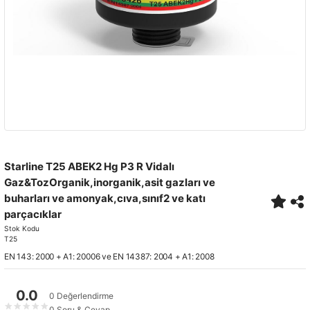
Starline T25 ABEK2 Hg P3 R Vidalı
Gaz&TozOrganik,inorganik,asit gazları ve
buharları ve amonyak,cıva,sınıf2 ve katı
parçacıklar
Stok Kodu
T25
EN 143: 2000 + A1: 20006 ve EN 14387: 2004 + A1: 2008
0.0
0 Değerlendirme
★
★
★
★
★
0 Soru & Cevap