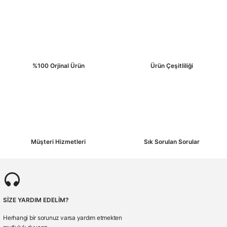
Bu ürüne benzer farklı alternatifler olmalı.
%100 Orjinal Ürün
Ürün Çeşitliliği
Gönder
Müşteri Hizmetleri
Sık Sorulan Sorular
SİZE YARDIM EDELİM?
Herhangi bir sorunuz varsa yardım etmekten