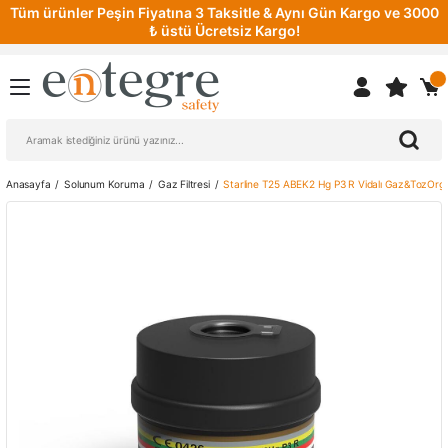
Tüm ürünler Peşin Fiyatına 3 Taksitle & Aynı Gün Kargo ve 3000
₺ üstü Ücretsiz Kargo!
Anasayfa
Solunum Koruma
Gaz Filtresi
Starline T25 ABEK2 Hg P3 R Vidalı Gaz&TozOrganik