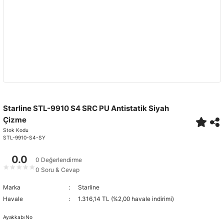
Starline STL-9910 S4 SRC PU Antistatik Siyah
Çizme
Stok Kodu
STL-9910-S4-SY
0.0
0 Değerlendirme
★
★
★
★
★
0 Soru & Cevap
Marka
Starline
Havale
1.316,14 TL (%2,00 havale indirimi)
Ayakkabı No