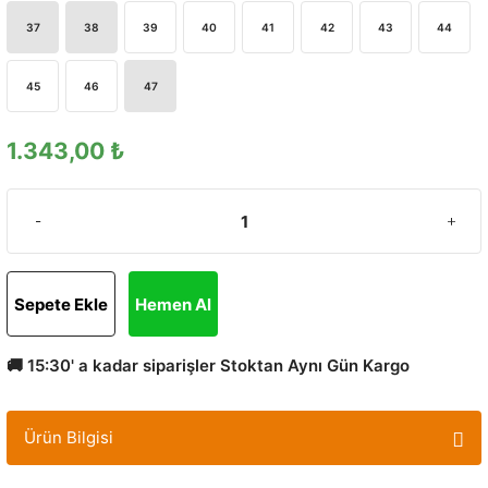
37
38
39
40
41
42
43
44
45
46
47
1.343,00 ₺
Sepete Ekle
Hemen Al
🚚 15:30' a kadar siparişler Stoktan Aynı Gün Kargo
Ürün Bilgisi