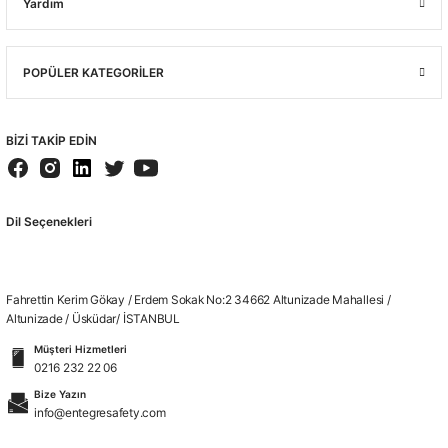
Yardım
POPÜLER KATEGORİLER
BİZİ TAKİP EDİN
Dil Seçenekleri
Fahrettin Kerim Gökay / Erdem Sokak No:2 34662 Altunizade Mahallesi /
Altunizade / Üsküdar/ İSTANBUL
Müşteri Hizmetleri
0216 232 22 06
Bize Yazın
info@entegresafety.com