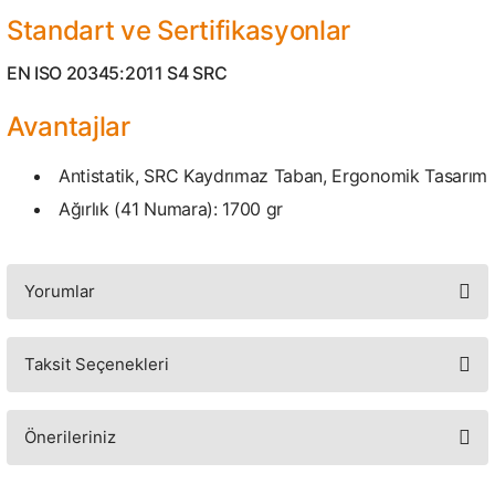
Standart ve Sertifikasyonlar
EN ISO 20345:2011 S4 SRC
Avantajlar
Antistatik, SRC Kaydrımaz Taban, Ergonomik Tasarım
Ağırlık (41 Numara): 1700 gr
Yorumlar
Taksit Seçenekleri
Bu ürüne ilk yorumu siz yapın!
Yorum Yaz
Önerileriniz
Bu ürünün fiyat bilgisi, resim, ürün açıklamalarında ve diğer konularda