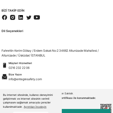
BİZİ TAKİP EDİN
Dil Seçenekleri
Fahrettin Kerim Gökay / Erdem Sokak No:2 34662 Altunizade Mahallesi /
Altunizade / Üsküdar/ İSTANBUL
Müşteri Hizmetleri
0216 232 22 06
Bize Yazın
info@entegresafety.com
© 2026. Tüm Hakları Saklıdır.
Bu internet sitesinde, kullanıcı deneyimini
Kredi kartı bilgileriniz 256bit SSL sertifikası ile korunmaktadır.
geliştirmek ve internet sitesinin verimli
çalışmasını sağlamak amacıyla çerezler
kullanılmaktadır.
Ayrıntıları İnceleyin