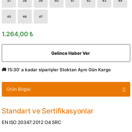
37
38
39
40
41
42
43
44
45
46
47
1.264,00 ₺
Gelince Haber Ver
🚚 15:30' a kadar siparişler Stoktan Aynı Gün Kargo
Ürün Bilgisi
Standart ve Sertifikasyonlar
EN ISO 20347:2012 O4 SRC