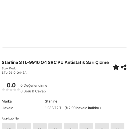
Starline STL-9910 O4 SRC PU Antistatik Sarı Çizme
Stok Kodu
STL-9910-O4-SA
0.0
0 Değerlendirme
★
★
★
★
★
0 Soru & Cevap
Marka
Starline
Havale
1.238,72 TL (%2,00 havale indirimi)
Ayakkabı No