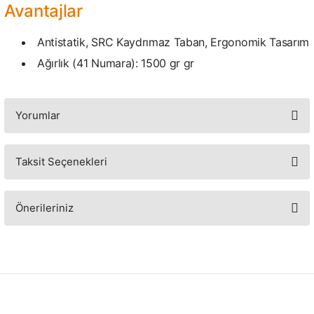
Avantajlar
Antistatik, SRC Kaydrımaz Taban, Ergonomik Tasarım
Ağırlık (41 Numara): 1500 gr gr
Yorumlar
Taksit Seçenekleri
Bu ürüne ilk yorumu siz yapın!
Yorum Yaz
Önerileriniz
Bu ürünün fiyat bilgisi, resim, ürün açıklamalarında ve diğer konularda
yetersiz gördüğünüz noktaları öneri formunu kullanarak tarafımıza
iletebilirsiniz.
Görüş ve önerileriniz için teşekkür ederiz.