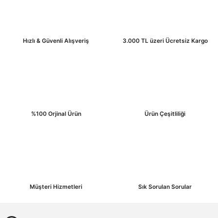
Ürün resmi kalitesiz, bozuk veya görüntülenemiyor.
Ürün açıklamasında eksik bilgiler bulunuyor.
Ürün bilgilerinde hatalar bulunuyor.
Hızlı & Güvenli Alışveriş
3.000 TL üzeri Ücretsiz Kargo
Ürün fiyatı diğer sitelerden daha pahalı.
Bu ürüne benzer farklı alternatifler olmalı.
%100 Orjinal Ürün
Ürün Çeşitliliği
Gönder
Müşteri Hizmetleri
Sık Sorulan Sorular