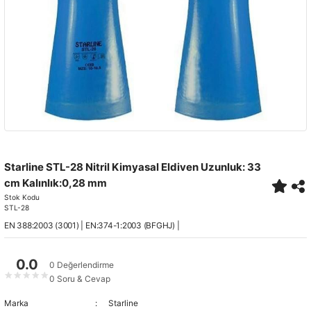
Starline STL-28 Nitril Kimyasal Eldiven Uzunluk: 33
cm Kalınlık:0,28 mm
Stok Kodu
STL-28
EN 388:2003 (3001) | EN:374-1:2003 (BFGHJ) |
0.0
0 Değerlendirme
★
★
★
★
★
0 Soru & Cevap
Marka
Starline