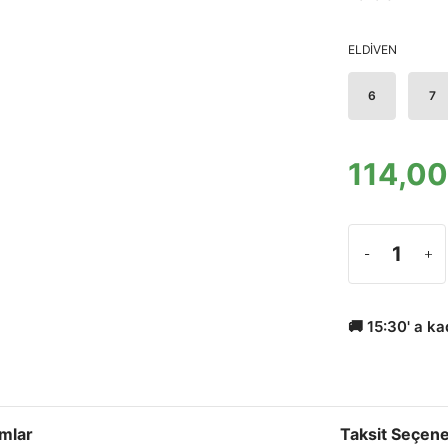
ELDİVEN
6
7
114,00
🚚 15:30' a k
mlar
Taksit Seçene