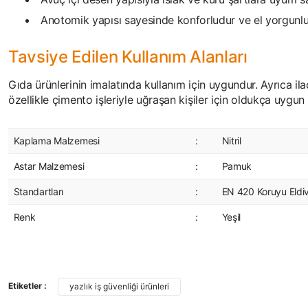
Anotomik yapısı sayesinde konforludur ve el yorgunlu
Tavsiye Edilen Kullanım Alanları
Gıda ürünlerinin imalatında kullanım için uygundur. Ayrıca ila
özellikle çimento işleriyle uğraşan kişiler için oldukça uygun 
Kaplama Malzemesi
:
Nitril
Astar Malzemesi
:
Pamuk
Standartları
:
EN 420 Koruyu Eldiv
Renk
:
Yeşil
Bu ürünün fiyat bilgisi, resim, ürün açıklamalarında ve diğer konularda yet
Görüş ve önerileriniz için teşekkür ederiz.
Etiketler :
yazlık iş güvenliği ürünleri