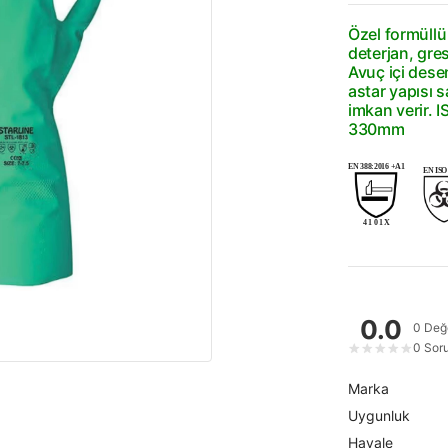
Özel formüllü 
deterjan, gres
Avuç içi desen
astar yapısı s
imkan verir. I
330mm
EN 388:2016 +A1
EN ISO 
4 1 0 1 X
0.0
0 Değ
0 Sor
★
★
★
★
★
Marka
Uygunluk
Havale