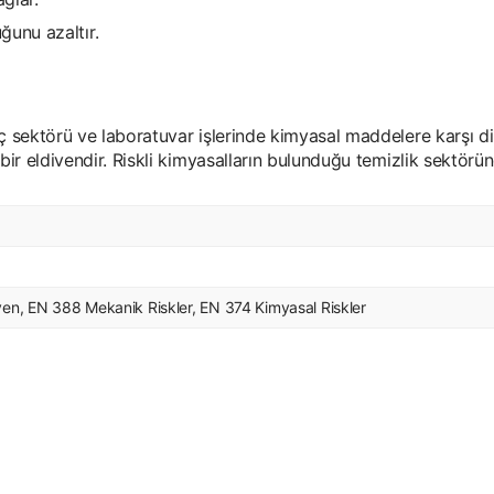
ğunu azaltır.
ç sektörü ve laboratuvar işlerinde kimyasal maddelere karşı dir
bir eldivendir. Riskli kimyasalların bulunduğu temizlik sektöründe
en, EN 388 Mekanik Riskler, EN 374 Kimyasal Riskler
ersiz gördüğünüz noktaları öneri formunu kullanarak tarafımıza iletebilirsiniz
Bu ürüne ilk yorumu siz yapın!