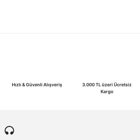
Ürün resmi kalitesiz, bozuk veya görüntülenemiyor.
Ürün açıklamasında eksik bilgiler bulunuyor.
Ürün bilgilerinde hatalar bulunuyor.
Ürün fiyatı diğer sitelerden daha pahalı.
Bu ürüne benzer farklı alternatifler olmalı.
Hızlı & Güvenli Alışveriş
3.000 TL üzeri Ücretsiz
Kargo