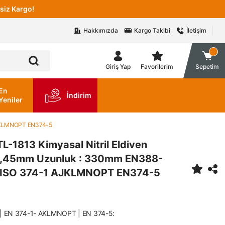
siz Kargo!
Hakkımızda
Kargo Takibi
İletişim
Giriş Yap
Favorilerim
Sepetim
En
İndirim
Yeniler
 AJKLMNOPT EN374-5
TL-1813 Kimyasal Nitril Eldiven
: 0,45mm Uzunluk : 330mm EN388-
 ISO 374-1 AJKLMNOPT EN374-5
| EN 374-1- AKLMNOPT | EN 374-5: