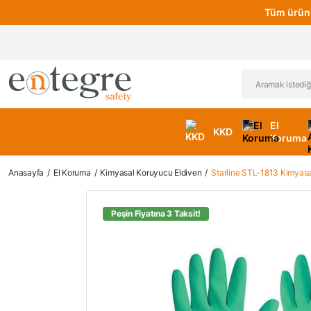
Tüm ürünl
El
KKD
Koruma
Anasayfa
El Koruma
Kimyasal Koruyucu Eldiven
Starline STL-1813 Kimyas
Peşin Fiyatına 3 Taksit!