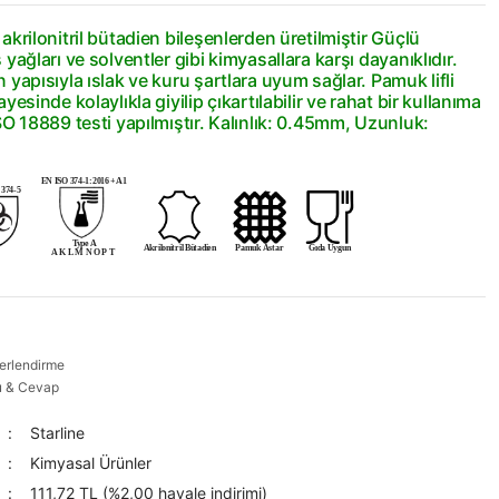
akrilonitril bütadien bileşenlerden üretilmiştir Güçlü
 yağları ve solventler gibi kimyasallara karşı dayanıklıdır.
 yapısıyla ıslak ve kuru şartlara uyum sağlar. Pamuk lifli
ayesinde kolaylıkla giyilip çıkartılabilir ve rahat bir kullanıma
SO 18889 testi yapılmıştır. Kalınlık: 0.45mm, Uzunluk:
EN ISO 374-1:2016 +A1
374-5
Type A
Akrilonitril Bütadien
Pamuk Astar
Gıda Uygun
A K L M N O P T
erlendirme
u & Cevap
Starline
Kimyasal Ürünler
111,72 TL (%2,00 havale indirimi)