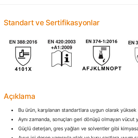
Standart ve Sertifikasyonlar
Açıklama
Bu ürün, karşılanan standartlara uygun olarak yüksek d
Aynı zamanda, sonuçları geri dönüşü olmayan vücut ya
Güçlü deterjan, gres yağları ve solventler gibi kimyasal
Avuç içi desen yapısıyla ıslak ve kuru şartlara uyum sa