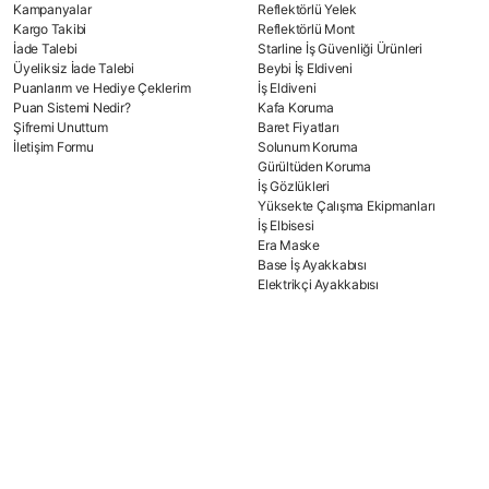
Kampanyalar
Reflektörlü Yelek
Kargo Takibi
Reflektörlü Mont
İade Talebi
Starline İş Güvenliği Ürünleri
Üyeliksiz İade Talebi
Beybi İş Eldiveni
Puanlarım ve Hediye Çeklerim
İş Eldiveni
Puan Sistemi Nedir?
Kafa Koruma
Şifremi Unuttum
Baret Fiyatları
İletişim Formu
Solunum Koruma
Gürültüden Koruma
İş Gözlükleri
Yüksekte Çalışma Ekipmanları
İş Elbisesi
Era Maske
Base İş Ayakkabısı
Elektrikçi Ayakkabısı