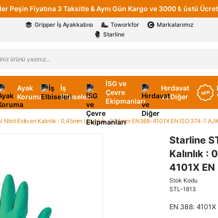
er Peşin Fiyatına 3 Taksitle & Aynı Gün Kargo ve 3000 ₺ üstü Ücret
Gripper İş Ayakkabısı
Toworkfor
Markalarımız
Starline
İSG ve
Ayak
İş
Hırdavat
Çevre
Koruma
Elbiseleri
ve Diğer
Ekipmanları
al Nitril Eldiven Kalınlık : 0,45mm Uzunluk : 330mm EN388-4101X EN ISO 374-1
Starline S
Kalınlık 
4101X EN
Stok Kodu
STL-1813
EN 388: 4101X 