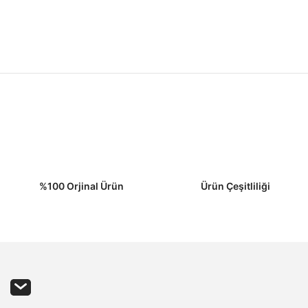
Yorum Yaz
Gönder
%100 Orjinal Ürün
Ürün Çeşitliliği