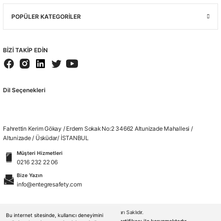
POPÜLER KATEGORİLER
BİZİ TAKİP EDİN
Dil Seçenekleri
Fahrettin Kerim Gökay / Erdem Sokak No:2 34662 Altunizade Mahallesi /
Altunizade / Üsküdar/ İSTANBUL
Müşteri Hizmetleri
0216 232 22 06
Bize Yazın
info@entegresafety.com
© 2026. Tüm Hakları Saklıdır.
Bu internet sitesinde, kullanıcı deneyimini
Kredi kartı bilgileriniz 256bit SSL sertifikası ile korunmaktadır.