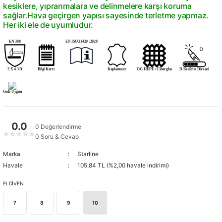
kesiklere, yıpranmalara ve delinmelere karşı koruma
sağlar.Hava geçirgen yapısı sayesinde terletme yapmaz.
Her iki ele de uyumludur.
EN 388
EN ISO 21420 :2020
2 X 4 3 D
Bilgi Kartı
Kaplamasız
13G HDPE+ Fiberglas
D Kesilme Direnci
Gıda Uygun
0.0
0 Değerlendirme
★
★
★
★
★
0 Soru & Cevap
Marka
Starline
Havale
105,84 TL (%2,00 havale indirimi)
ELDİVEN
7
8
9
10