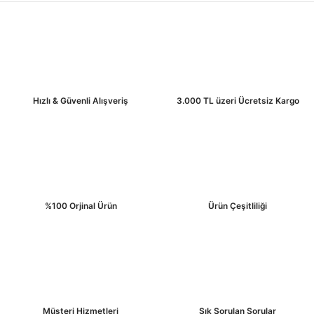
Ürün açıklamasında eksik bilgiler bulunuyor.
Ürün bilgilerinde hatalar bulunuyor.
Ürün fiyatı diğer sitelerden daha pahalı.
Bu ürüne benzer farklı alternatifler olmalı.
Hızlı & Güvenli Alışveriş
3.000 TL üzeri Ücretsiz Kargo
Gönder
%100 Orjinal Ürün
Ürün Çeşitliliği
Müşteri Hizmetleri
Sık Sorulan Sorular