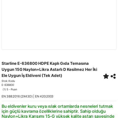
Starline E-636800 HDPE Kaplı Gıda Temasına
Uygun 15G Naylon+Likra Astarlı D Kesilmez Her İki
Ele Uygun İş Eldiveni (Tek Adet)
Stok Kodu
E-636800
(1) 5 - Puan
EN 388:2016 (2X43D) | EN 420:2003
Bu eldivenler kuru veya ıslak ortamlarda nesneleri tutmak
için güçlü kavrama özelliklerine sahiptir. Sahip olduğu
Naylon+Likra Karışımı 15-G yüksek kalite astarı sayesinde