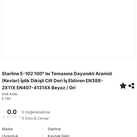
Starline E-102 100° Isı Temasına Dayanıklı Aramid
(Kevlar) İplik Dikişli Cilt Deri İş Eldiven EN388-
2X11X EN407-41314X Beyaz / Gri
Stok Kodu
E-102
0.0
0 Değerlendirme
★
★
★
★
★
0 Soru & Cevap
Marka
Starline
Uygunluk
Kaynak İşleri