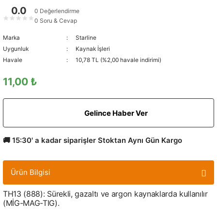
0.0
0 Değerlendirme
★
★
★
★
★
0 Soru & Cevap
Marka
Starline
Uygunluk
Kaynak İşleri
Havale
10,78 TL (%2,00 havale indirimi)
11,00 ₺
Gelince Haber Ver
🚚 15:30' a kadar siparişler Stoktan Aynı Gün Kargo
Ürün Bilgisi
TH13 (888): Sürekli, gazaltı ve argon kaynaklarda kullanılır
(MİG-MAG-TIG).