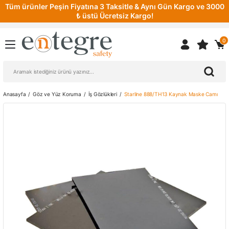
Tüm ürünler Peşin Fiyatına 3 Taksitle & Aynı Gün Kargo ve 3000
₺ üstü Ücretsiz Kargo!
0
Anasayfa
Göz ve Yüz Koruma
İş Gözlükleri
Starline 888/TH13 Kaynak Maske Camı