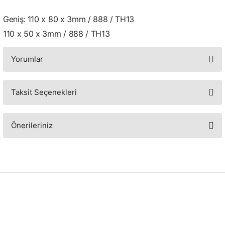
Geniş: 110 x 80 x 3mm / 888 / TH13
110 x 50 x 3mm / 888 / TH13
Yorumlar
Taksit Seçenekleri
Bu ürüne ilk yorumu siz yapın!
Yorum Yaz
Önerileriniz
Bu ürünün fiyat bilgisi, resim, ürün açıklamalarında ve diğer konularda
yetersiz gördüğünüz noktaları öneri formunu kullanarak tarafımıza
iletebilirsiniz.
Görüş ve önerileriniz için teşekkür ederiz.
Ürün resmi kalitesiz, bozuk veya görüntülenemiyor.
Ürün açıklamasında eksik bilgiler bulunuyor.