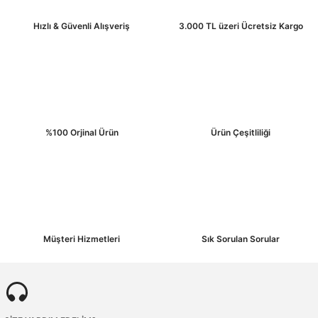
Ürün bilgilerinde hatalar bulunuyor.
Hızlı & Güvenli Alışveriş
3.000 TL üzeri Ücretsiz Kargo
Ürün fiyatı diğer sitelerden daha pahalı.
Bu ürüne benzer farklı alternatifler olmalı.
%100 Orjinal Ürün
Ürün Çeşitliliği
Gönder
Müşteri Hizmetleri
Sık Sorulan Sorular