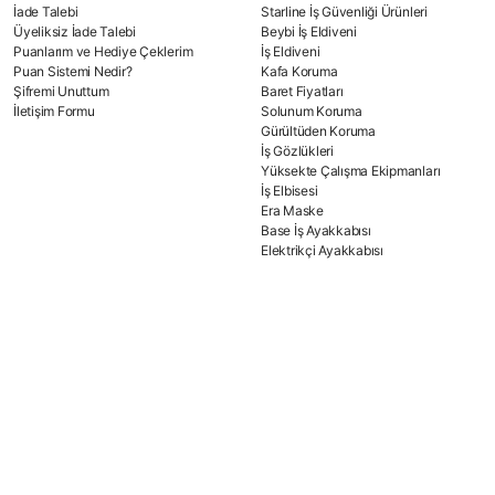
İade Talebi
Starline İş Güvenliği Ürünleri
Üyeliksiz İade Talebi
Beybi İş Eldiveni
Puanlarım ve Hediye Çeklerim
İş Eldiveni
Puan Sistemi Nedir?
Kafa Koruma
Şifremi Unuttum
Baret Fiyatları
İletişim Formu
Solunum Koruma
Gürültüden Koruma
İş Gözlükleri
Yüksekte Çalışma Ekipmanları
İş Elbisesi
Era Maske
Base İş Ayakkabısı
Elektrikçi Ayakkabısı