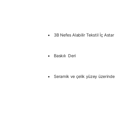
3B Nefes Alabilir Tekstil İç Astar
Baskılı Deri
Seramik ve çelik yüzey üzerinde
ersiz gördüğünüz noktaları öneri formunu kullanarak tarafımıza iletebilirsiniz
Bu ürüne ilk yorumu siz yapın!