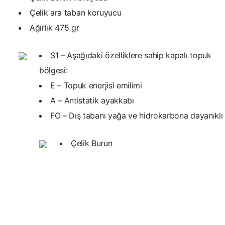
Çelik ara taban koruyucu
Ağırlık 475 gr
S1 – Aşağıdaki özelliklere sahip kapalı topuk
bölgesi:
E – Topuk enerjisi emilimi
A – Antistatik ayakkabı
FO – Dış tabanı yağa ve hidrokarbona dayanıklı
Çelik Burun
Bu ürünün fiyat bilgisi, resim, ürün açıklamalarında ve diğer konularda yet
Görüş ve önerileriniz için teşekkür ederiz.