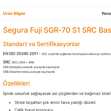
Ürün Bilgisi
Yoru
Segura Fuji SGR-70 S1 SRC Baskı
Standart ve Sertifikasyonlar
EN ISO 20345:2011 -
200 Joule'de sağlanan korumayla kullanıcıyı ezilme da
SRC
SRC=SRA + SRB
SRA:Deterjanlı seramik yüzeyde kaymazlık
SRB:Gliserinli metal yüzeyde kaymazlık
Özellikleri
İşinde cesurluk sağlayacak asi çizgilerden ve bağımsız blokl
Stresi boşaltan şok emici hava yastığı düzeni
Çelik burun koruyucu