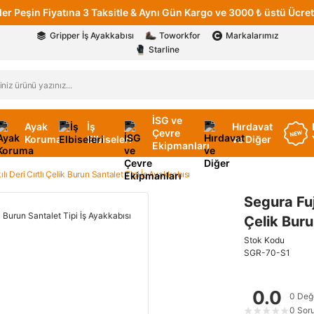
er Peşin Fiyatına 3 Taksitle & Aynı Gün Kargo ve 3000 ₺ üstü Ücret
Gripper İş Ayakkabısı
Toworkfor
Markalarımız
Starline
İSG ve
Ayak
İş
Hırdavat
Çevre
Koruma
Elbiseleri
ve Diğer
Ekipmanları
 Deri Cırtlı Çelik Burun Santalet Tipi İş Ayakkabısı
Segura Fuj
Çelik Buru
Stok Kodu
SGR-70-S1
0.0
0 Değ
0 Sor
★
★
★
★
★