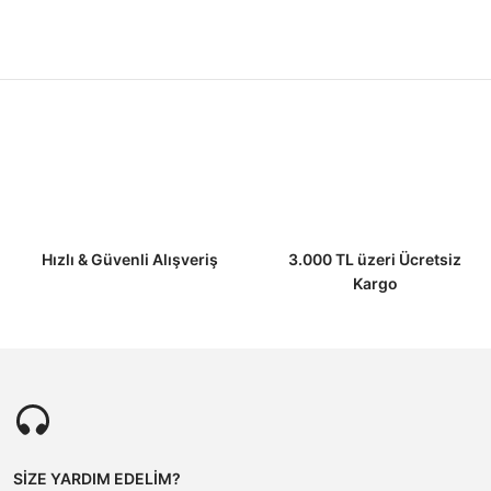
Ürün resmi kalitesiz, bozuk veya görüntülenemiyor.
Ürün açıklamasında eksik bilgiler bulunuyor.
Ürün bilgilerinde hatalar bulunuyor.
Ürün fiyatı diğer sitelerden daha pahalı.
Bu ürüne benzer farklı alternatifler olmalı.
Hızlı & Güvenli Alışveriş
3.000 TL üzeri Ücretsiz
Kargo
SİZE YARDIM EDELİM?