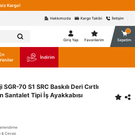
siz Kargo!
Hakkımızda
Kargo Takibi
İletişim
Giriş Yap
Favorilerim
Sepetim
En
İndirim
Yeniler
i SGR-70 S1 SRC Baskılı Deri Cırtlı
n Santalet Tipi İş Ayakkabısı
erlendirme
u & Cevap