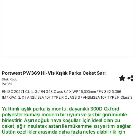
Portwest PW369 Hi-Vis Kışlık Parka Ceket Sarı
Stok Kodu
PW369
EN ISO 20471 Class 3 / EN 343 Class 3:1 X WP 15,000mm / EN 342 0.356
(M².K/W), 2, X / ANSI/ISEA 107 TYPE R CLASS 3 / ANSI/ISEA 107 TYPE P Class 3
Yalıtımlı kışlık parka iş montu, dayanıklı 300D Oxford
polyester kumaşı modern bir uyum ve şık bir görünümle
birleştirir. Aşırı soğuk hava koşulları için ideal olan bu
ceket, ağır Insulatex astarı ile mükemmel ısı yalıtımı sağlar.
Üstün özellikler arasında daha fazla nefes alabilirlik için