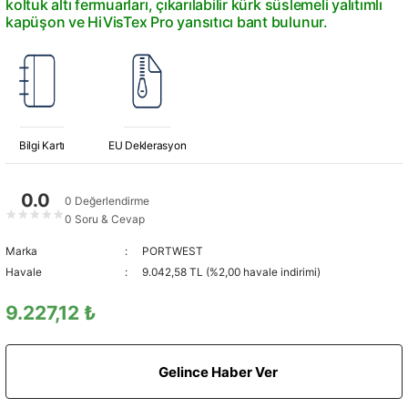
koltuk altı fermuarları, çıkarılabilir kürk süslemeli yalıtımlı
kapüşon ve HiVisTex Pro yansıtıcı bant bulunur.
Bilgi Kartı
EU Deklerasyon
0.0
0 Değerlendirme
★
★
★
★
★
0 Soru & Cevap
Marka
PORTWEST
Havale
9.042,58 TL (%2,00 havale indirimi)
9.227,12 ₺
Gelince Haber Ver