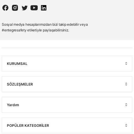
E-371
Starline E-371 3/4 Mavi Nitril Kaplı Ağır İş ve Petrolcü Eldiveni 4111X
🚚 15:30' a kadar siparişler Stoktan Aynı Gün Kargo
Sosyal medya hesaplarımızdan bizi takip edebilir veya
#entegresafety etiketiyle paylaşabilirsiniz.
(0.0) - 0 Yorum
133,00 ₺
EN 388:(4111X) | EN 420: 2003+A1:2009
KURUMSAL
Stok Sorunuz
SÖZLEŞMELER
Peşin Fiyatına 3 Taksit!
Yardım
POPÜLER KATEGORİLER