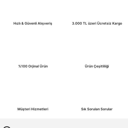
Hızlı & Güvenli Alışveriş
3.000 TL üzeri Ücretsiz Kargo
Gönder
Stok Sorunuz
%100 Orjinal Ürün
Ürün Çeşitliliği
3mG3000NVI
3M™ G3000 Beyaz Baret Uvicator Mandallı Havalandırmalı Plastik Ter Bantlı
🚚 15:30' a kadar siparişler Stoktan Aynı Gün Kargo
(0.0) - 0 Yorum
Müşteri Hizmetleri
Sık Sorulan Sorular
1.189,00 ₺