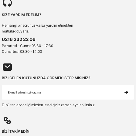
PW351
Portwest PW351 Hi-Vis Kışlık Askılı İş Pantolonu
SİZE YARDIM EDELİM?
🚚 15:30' a kadar siparişler Stoktan Aynı Gün Kargo
Peşin Fiyatına 3 Taksit!
Herhangi bir sorunuz varsa yardım etmekten
mutluluk duyarız.
(0.0) - 0 Yorum
0216 232 22 06
8.740,59 ₺
Pazartesi - Cuma: 08:30 - 17:30
Cumartesi: 08:30 - 14:00
EN ISO 20471 Class 2 / EN 343 Class 3:1 X WP 15,000mm / EN 342 0.356 (M².K/W), 2, X AN
BİZİ GELEN KUTUNUZDA GÖRMEK İSTER MİSİNİZ?
E-bülten aboneliğimizden istediğiniz zaman ayrılabilirsiniz.
BİZİ TAKİP EDİN