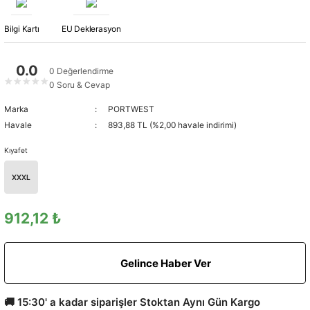
Bilgi Kartı
EU Deklerasyon
0.0
0 Değerlendirme
★
★
★
★
★
0 Soru & Cevap
Marka
PORTWEST
Havale
893,88 TL (%2,00 havale indirimi)
Kıyafet
XXXL
912,12 ₺
Gelince Haber Ver
🚚 15:30' a kadar siparişler Stoktan Aynı Gün Kargo