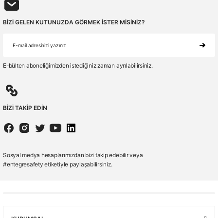
BİZİ GELEN KUTUNUZDA GÖRMEK İSTER MİSİNİZ?
6B84.20
Toworkfor Hiker Black S3 | SRC | WRU İş Botu
🚚 15:30' a kadar siparişler Stoktan Aynı Gün Kargo
E-bülten aboneliğimizden istediğiniz zaman ayrılabilirsiniz.
(5.0) - 1 Yorum
4.978,00 ₺
BİZİ TAKİP EDİN
Sosyal medya hesaplarımızdan bizi takip edebilir veya
#entegresafety etiketiyle paylaşabilirsiniz.