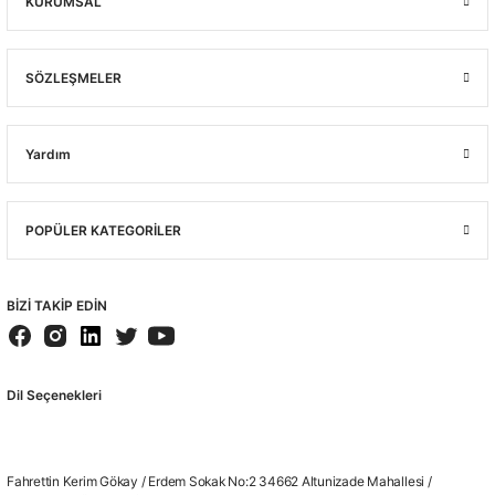
KURUMSAL
SÖZLEŞMELER
Stok Sorunuz
Yardım
POPÜLER KATEGORİLER
BİZİ TAKİP EDİN
MK-06
Starline MK-06 Ayarlanabilir ve Katlanabilir Baş Bantlı ABS Kulaklık 30,4 dB
Dil Seçenekleri
🚚 15:30' a kadar siparişler Stoktan Aynı Gün Kargo
(0.0) - 0 Yorum
Fahrettin Kerim Gökay / Erdem Sokak No:2 34662 Altunizade Mahallesi /
412,00 ₺