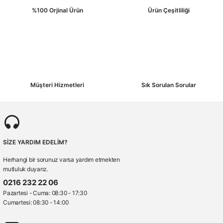
S476-TURUNCU
%100 Orjinal Ürün
Ürün Çeşitliliği
Portwest Berlin Reflektörlü Yönetici Yeleği Turuncu
🚚 15:30' a kadar siparişler Stoktan Aynı Gün Kargo
🚚 15:30' a kadar siparişler Stoktan Aynı Gün Kargo
(0.0) - 0 Yorum
1.189,00 ₺
(0.0) - 0 Yorum
912,12 ₺
Müşteri Hizmetleri
Sık Sorulan Sorular
EN ISO 20471 Class 2 / RIS 3279 TOM 2. Kısım / ANSI/ISEA 107 TYPE R CLASS 2
SİZE YARDIM EDELİM?
Peşin Fiyatına 3 Taksit!
Herhangi bir sorunuz varsa yardım etmekten
mutluluk duyarız.
0216 232 22 06
Pazartesi - Cuma: 08:30 - 17:30
Cumartesi: 08:30 - 14:00