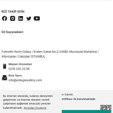
BİZİ TAKİP EDİN
Dil Seçenekleri
Fahrettin Kerim Gökay / Erdem Sokak No:2 34662 Altunizade Mahallesi /
Altunizade / Üsküdar/ İSTANBUL
Müşteri Hizmetleri
0216 232 22 06
Bize Yazın
info@entegresafety.com
© 2026. Tüm Hakları Saklıdır.
Bu internet sitesinde, kullanıcı deneyimini
Kredi kartı bilgileriniz 256bit SSL sertifikası ile korunmaktadır.
geliştirmek ve internet sitesinin verimli
çalışmasını sağlamak amacıyla çerezler
kullanılmaktadır.
Ayrıntıları İnceleyin