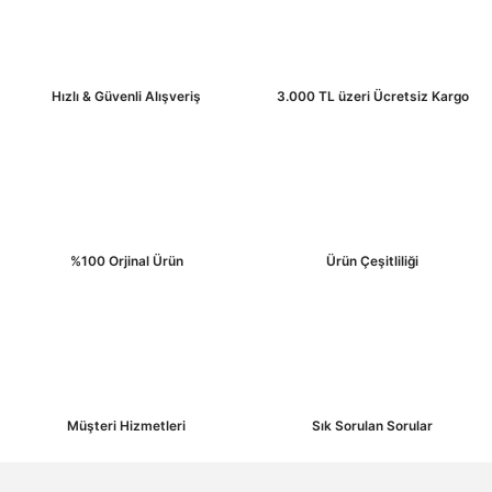
Ürün resmi kalitesiz, bozuk veya görüntülenemiyor.
Ürün açıklamasında eksik bilgiler bulunuyor.
Ürün bilgilerinde hatalar bulunuyor.
Hızlı & Güvenli Alışveriş
3.000 TL üzeri Ücretsiz Kargo
Ürün fiyatı diğer sitelerden daha pahalı.
Bu ürüne benzer farklı alternatifler olmalı.
%100 Orjinal Ürün
Ürün Çeşitliliği
Gönder
Müşteri Hizmetleri
Sık Sorulan Sorular