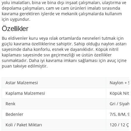
yolu imalatları, bina ve bina dışı inşaat çalışmaları, ulaştırma ve
depolama çalışmaları, cam ve cam ürünleri imalatı sırasında
kavrama gerektiren işlerde ve mekanik çalışmalarda kullanım
için uygundur.
Özellikler
Bu eldivenler kuru veya ıslak ortamlarda nesneleri tutmak için
güçlü kavrama özelliklerine sahiptir. Sahip olduğu naylon astarı
sayesinde daha konforlu, esnek ve dayanıklıdır. Köpük nitril
kaplaması sayesinde sıvı geçirmezliği ve üstün özellikler
sunmaktadır. Daha iyi kavrama imkanı sağlaması için avuç içine
puan takviye edilmiştir.
Astar Malzemesi
Naylon + 
Kaplama Malzemesi
Köpük Nitr
Renk
Gri / Siyah
Bedenler
7/S, 8/M, 9/
Koli / Paket Miktarı
120 / 12 Çi