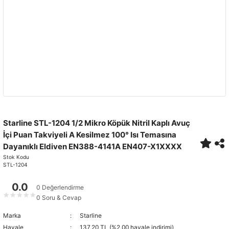
Starline STL-1204 1/2 Mikro Köpük Nitril Kaplı Avuç
İçi Puan Takviyeli A Kesilmez 100° Isı Temasına
Dayanıklı Eldiven EN388-4141A EN407-X1XXXX
Stok Kodu
STL-1204
0.0
0 Değerlendirme
★
★
★
★
★
0 Soru & Cevap
Marka
Starline
Havale
137,20 TL (%2,00 havale indirimi)