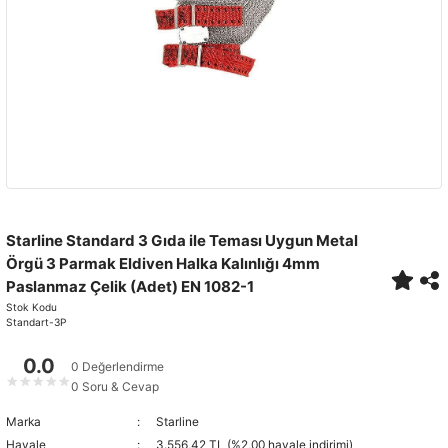
Starline Standard 3 Gıda ile Teması Uygun Metal
Örgü 3 Parmak Eldiven Halka Kalınlığı 4mm
Paslanmaz Çelik (Adet) EN 1082-1
Stok Kodu
Standart-3P
0.0
0 Değerlendirme
★
★
★
★
★
0 Soru & Cevap
Marka
Starline
Havale
3.556,42 TL (%2,00 havale indirimi)