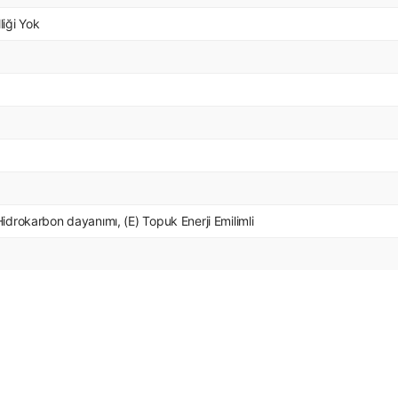
liği Yok
 Hidrokarbon dayanımı, (E) Topuk Enerji Emilimli
ersiz gördüğünüz noktaları öneri formunu kullanarak tarafımıza iletebilirsiniz
Bu ürüne ilk yorumu siz yapın!
Yorum Yaz