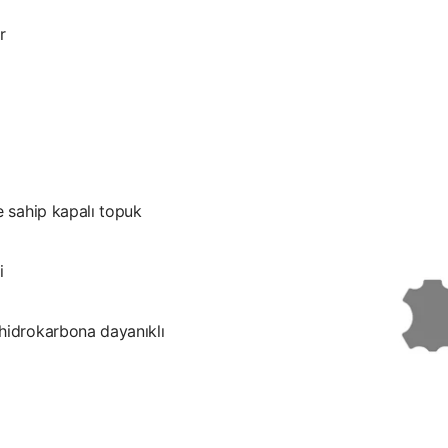
r
e sahip kapalı topuk
i
 hidrokarbona dayanıklı