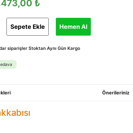
.473,00 ₺
Sepete Ekle
Hemen Al
adar siparişler Stoktan Aynı Gün Kargo
Bedava
kleri
Önerileriniz
akkabısı