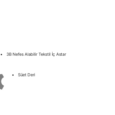
3B Nefes Alabilir Tekstil İç Astar
Süet Deri