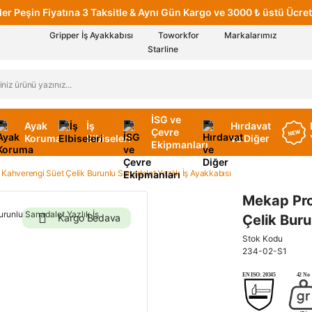
er Peşin Fiyatına 3 Taksitle & Aynı Gün Kargo ve 3000 ₺ üstü Ücret
Gripper İş Ayakkabısı
Toworkfor
Markalarımız
Starline
İSG ve
Ayak
İş
Hırdavat
Çevre
Koruma
Elbiseleri
ve Diğer
Ekipmanları
Kahverengi Süet Çelik Burunlu Sanadalet Yazlık İş Ayakkabısı
Mekap Pro
Kargo Bedava
Çelik Buru
Stok Kodu
234-02-S1
EN ISO: 20345
42 No