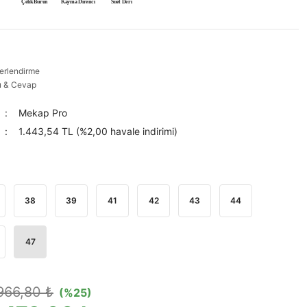
Çelik Burun
Kayma Direnci
Süet Deri
erlendirme
u & Cevap
Mekap Pro
1.443,54 TL (%2,00 havale indirimi)
38
39
41
42
43
44
47
966,80 ₺
(%25)