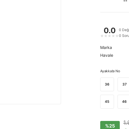
474
0.0
0 Değ
0 Sor
★
★
★
★
★
Marka
Havale
Ayakkabı No
36
37
45
46
1.
%25