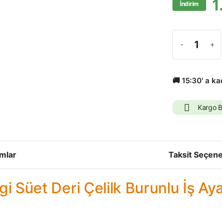
1
İndirim
🚚 15:30' a k
Kargo 
mlar
Taksit Seçene
 Süet Deri Çelilk Burunlu İş Ay