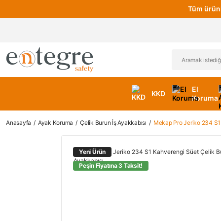
Tüm ürünl
El
KKD
Koruma
Anasayfa
Ayak Koruma
Çelik Burun İş Ayakkabısı
Mekap Pro Jeriko 234 S1 
Yeni Ürün
Peşin Fiyatına 3 Taksit!