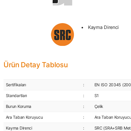
Kayma Direnci
Ürün Detay Tablosu
Sertifikaları
:
EN ISO 20345 (200 
Standartları
:
S1
Burun Koruma
:
Çelik
Ara Taban Koruyucu
:
Ara Taban Koruyuc
Kayma Direnci
:
SRC (SRA+SRB Metal