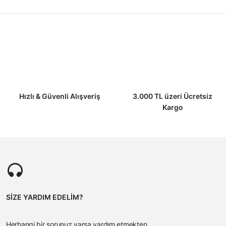
Ürün açıklamasında eksik bilgiler bulunuyor.
Ürün bilgilerinde hatalar bulunuyor.
Ürün fiyatı diğer sitelerden daha pahalı.
Bu ürüne benzer farklı alternatifler olmalı.
Hızlı & Güvenli Alışveriş
3.000 TL üzeri Ücretsiz
Kargo
SİZE YARDIM EDELİM?
Herhangi bir sorunuz varsa yardım etmekten