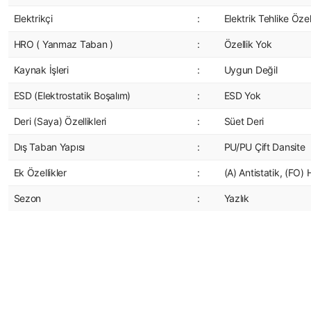
Elektrikçi
:
Elektrik Tehlike Özel
HRO ( Yanmaz Taban )
:
Özellik Yok
Kaynak İşleri
:
Uygun Değil
ESD (Elektrostatik Boşalım)
:
ESD Yok
Deri (Saya) Özellikleri
:
Süet Deri
Dış Taban Yapısı
:
PU/PU Çift Dansite
Ek Özellikler
:
(A) Antistatik, (FO)
Sezon
:
Yazlık
Bu ürünün fiyat bilgisi, resim, ürün açıklamalarında ve diğer konularda yet
Görüş ve önerileriniz için teşekkür ederiz.
Ürün resmi kalitesiz, bozuk veya görüntülenemiyor.