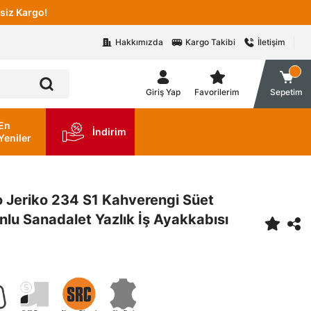
siz Kargo!
Hakkımızda
Kargo Takibi
İletişim
Giriş Yap
Favorilerim
Sepetim
En
İndirim
Yeniler
 Jeriko 234 S1 Kahverengi Süet
nlu Sanadalet Yazlık İş Ayakkabısı