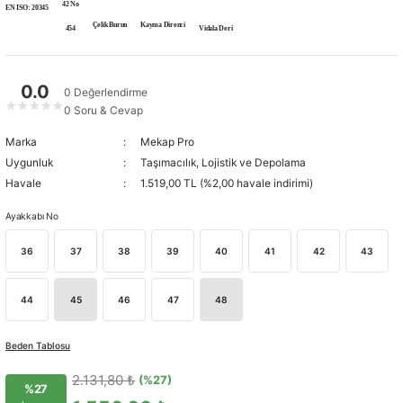
42 No
EN ISO: 20345
Çelik Burun
Kayma Direnci
454
Vidala Deri
0.0
0 Değerlendirme
★
★
★
★
★
0 Soru & Cevap
Marka
Mekap Pro
Uygunluk
Taşımacılık, Lojistik ve Depolama
Havale
1.519,00 TL (%2,00 havale indirimi)
Ayakkabı No
36
37
38
39
40
41
42
43
44
45
46
47
48
Beden Tablosu
2.131,80 ₺
(%27)
%27