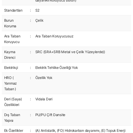
dayanıklı koruyucu burun)
Standartları
:
S2
Burun
:
Çelik
Koruma
Ara Taban
:
Ara Taban Koruyucusuz
Koruyucu
Kayma
:
SRC (SRA+SRB Metal ve Çelik Yüzeylerde))
Direnci
Elektrikçi
:
Elektrik Tehlike Özelliği Yok
HRO (
:
Özellik Yok
Yanmaz
Taban )
Deri (Saya)
:
Vidala Deri
Özellikleri
Dış Taban
:
PU/PU Çift Dansite
Yapısı
Ek Özellikler
:
(A) Antistatik, (FO) Hidrokarbon dayanımı, (E) Topuk Enerji