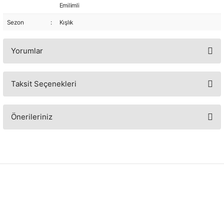
Emilimli
Sezon
:
Kışlık
Yorumlar
Taksit Seçenekleri
Bu ürüne ilk yorumu siz yapın!
Yorum Yaz
Önerileriniz
Bu ürünün fiyat bilgisi, resim, ürün açıklamalarında ve diğer konularda
yetersiz gördüğünüz noktaları öneri formunu kullanarak tarafımıza
iletebilirsiniz.
Görüş ve önerileriniz için teşekkür ederiz.
Ürün resmi kalitesiz, bozuk veya görüntülenemiyor.
Ürün açıklamasında eksik bilgiler bulunuyor.
Ürün bilgilerinde hatalar bulunuyor.