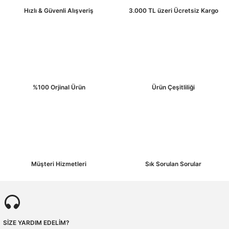
Hızlı & Güvenli Alışveriş
3.000 TL üzeri Ücretsiz Kargo
Ürün fiyatı diğer sitelerden daha pahalı.
Bu ürüne benzer farklı alternatifler olmalı.
%100 Orjinal Ürün
Ürün Çeşitliliği
Gönder
Müşteri Hizmetleri
Sık Sorulan Sorular
SİZE YARDIM EDELİM?