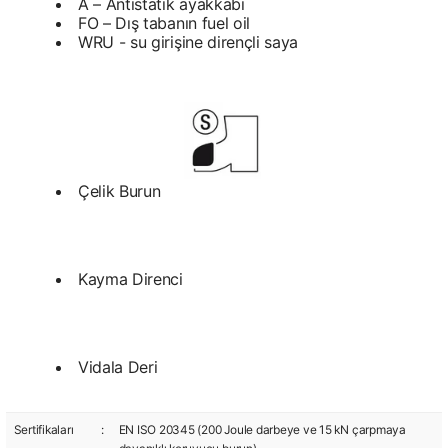
A – Antistatik ayakkabı
FO – Dış tabanın fuel oil
WRU - su girişine dirençli saya
Çelik Burun
Kayma Direnci
Vidala Deri
Sertifikaları
:
EN ISO 20345 (200 Joule darbeye ve 15 kN çarpmaya