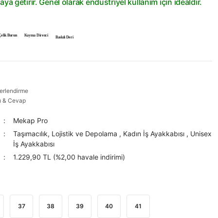
aya getirir. Genel olarak endüstriyel kullanım için idealdir.
Çelik Burun
Kayma Direnci
Baskılı Deri
erlendirme
u & Cevap
Mekap Pro
Taşımacılık, Lojistik ve Depolama
,
Kadın İş Ayakkabısı
,
Unisex
İş Ayakkabısı
1.229,90 TL (%2,00 havale indirimi)
37
38
39
40
41