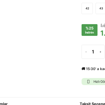
42
43
1.
%25
1
İndirim
🚚 15:30' a k
Hızlı Gö
mlar
Taksit Seçene