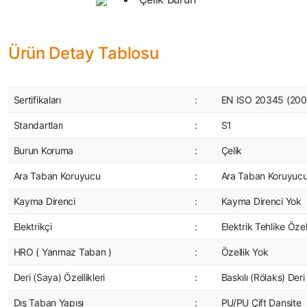
Ürün Detay Tablosu
Sertifikaları
:
EN ISO 20345 (200 
Standartları
:
S1
Burun Koruma
:
Çelik
Ara Taban Koruyucu
:
Ara Taban Koruyuc
Kayma Direnci
:
Kayma Direnci Yok
Elektrikçi
:
Elektrik Tehlike Özel
HRO ( Yanmaz Taban )
:
Özellik Yok
Deri (Saya) Özellikleri
:
Baskılı (Rölaks) Deri
Dış Taban Yapısı
:
PU/PU Çift Dansite