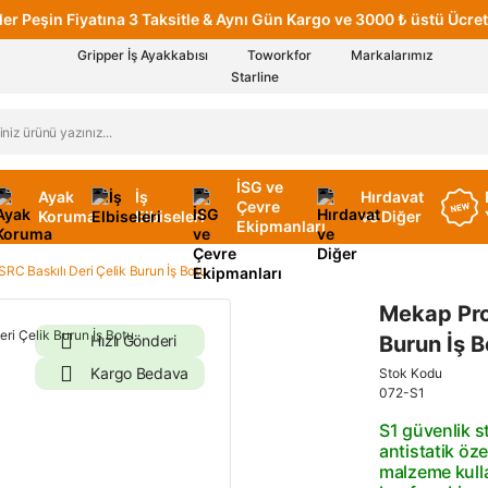
er Peşin Fiyatına 3 Taksitle & Aynı Gün Kargo ve 3000 ₺ üstü Ücret
Gripper İş Ayakkabısı
Toworkfor
Markalarımız
Starline
İSG ve
Ayak
İş
Hırdavat
Çevre
Koruma
Elbiseleri
ve Diğer
Ekipmanları
RC Baskılı Deri Çelik Burun İş Botu
Mekap Pro 
Hızlı Gönderi
Burun İş B
Kargo Bedava
Stok Kodu
072-S1
S1 güvenlik s
antistatik özel
malzeme kulla