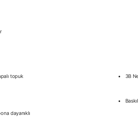
r
apalı topuk
3B Nef
Baskıl
bona dayanıklı