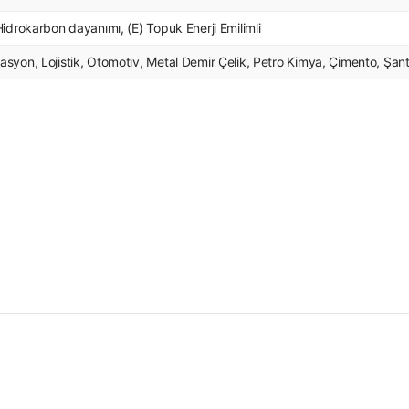
 Hidrokarbon dayanımı, (E) Topuk Enerji Emilimli
asyon, Lojistik, Otomotiv, Metal Demir Çelik, Petro Kimya, Çimento, Şan
ersiz gördüğünüz noktaları öneri formunu kullanarak tarafımıza iletebilirsiniz
Bu ürüne ilk yorumu siz yapın!
Yorum Yaz