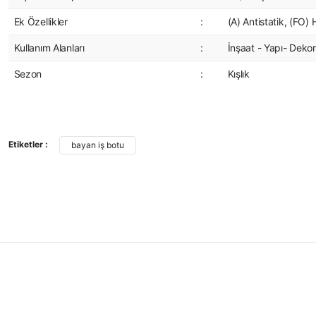
Ek Özellikler
:
(A) Antistatik, (FO)
Kullanım Alanları
:
İnşaat - Yapı- Dekor
Sezon
:
Kışlık
Bu ürünün fiyat bilgisi, resim, ürün açıklamalarında ve diğer konularda yet
Görüş ve önerileriniz için teşekkür ederiz.
Etiketler :
bayan iş botu
Ürün resmi kalitesiz, bozuk veya görüntülenemiyor.
Ürün açıklamasında eksik bilgiler bulunuyor.
Ürün bilgilerinde hatalar bulunuyor.
Ürün fiyatı diğer sitelerden daha pahalı.
Bu ürüne benzer farklı alternatifler olmalı.