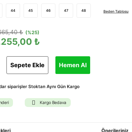
44
45
46
47
48
Beden Tablosu
665,40 ₺
(%25)
.255,00 ₺
Sepete Ekle
Hemen Al
adar siparişler Stoktan Aynı Gün Kargo
nderi
Kargo Bedava
kleri
Önerileriniz