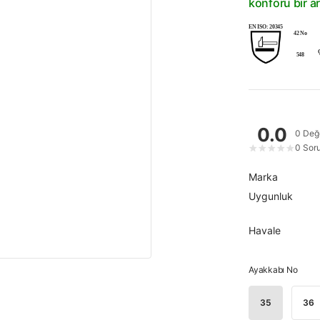
konforu bir ar
EN ISO: 20345
42 No
548
0.0
0 Değ
0 Sor
★
★
★
★
★
Marka
Uygunluk
Havale
Ayakkabı No
35
36