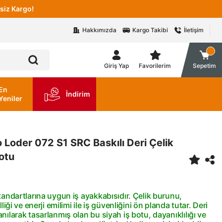
siz Kargo!
Hakkımızda
Kargo Takibi
İletişim
Giriş Yap
Favorilerim
Sepetim
En
İndirim
Yeniler
Loder 072 S1 SRC Baskılı Deri Çelik
otu
tandartlarına uygun iş ayakkabısıdır. Çelik burunu,
liği ve enerji emilimi ile iş güvenliğini ön planda tutar. Deri
nılarak tasarlanmış olan bu siyah iş botu, dayanıklılığı ve