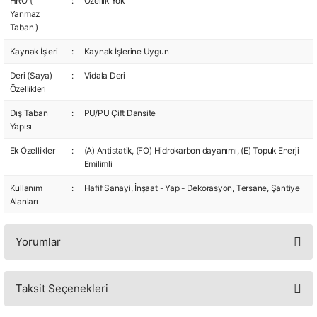
HRO (
:
Özellik Yok
Yanmaz
Taban )
Kaynak İşleri
:
Kaynak İşlerine Uygun
Deri (Saya)
:
Vidala Deri
Özellikleri
Dış Taban
:
PU/PU Çift Dansite
Yapısı
Ek Özellikler
:
(A) Antistatik, (FO) Hidrokarbon dayanımı, (E) Topuk Enerji
Emilimli
Kullanım
:
Hafif Sanayi, İnşaat - Yapı- Dekorasyon, Tersane, Şantiye
Alanları
Yorumlar
Taksit Seçenekleri
Bu ürüne ilk yorumu siz yapın!