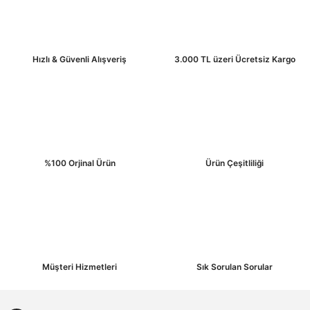
İyi dayanıklı
Ürün fiyatı diğer sitelerden daha pahalı.
Bu ürüne benzer farklı alternatifler olmalı.
02 Temmuz 2025
Hızlı & Güvenli Alışveriş
3.000 TL üzeri Ücretsiz Kargo
M** G**
Hızlı gönderi uygun fiyat bildiğim ürün olduğu için üründe güzel
satıcıya teşekkür ederim
Gönder
%100 Orjinal Ürün
Ürün Çeşitliliği
17 Nisan 2025
İ** K**
Müşteri Hizmetleri
Sık Sorulan Sorular
Ürün göründüğü gibi geldi kargo güzel paketlenmiş ve hızlı geldi
tavsiye ederim