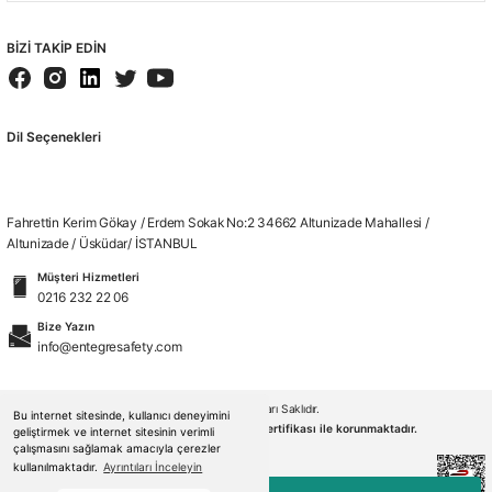
BİZİ TAKİP EDİN
Dil Seçenekleri
Fahrettin Kerim Gökay / Erdem Sokak No:2 34662 Altunizade Mahallesi /
Altunizade / Üsküdar/ İSTANBUL
Müşteri Hizmetleri
0216 232 22 06
Bize Yazın
info@entegresafety.com
© 2026. Tüm Hakları Saklıdır.
Bu internet sitesinde, kullanıcı deneyimini
Kredi kartı bilgileriniz 256bit SSL sertifikası ile korunmaktadır.
geliştirmek ve internet sitesinin verimli
çalışmasını sağlamak amacıyla çerezler
kullanılmaktadır.
Ayrıntıları İnceleyin