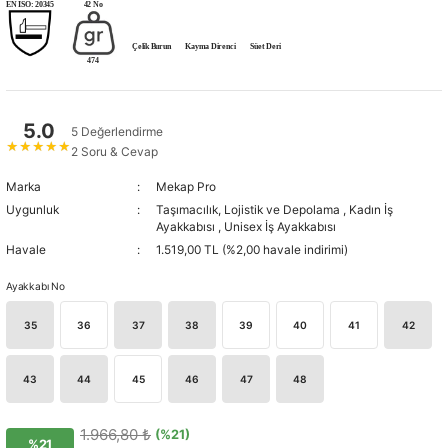
EN ISO: 20345
42 No
Çelik Burun
Kayma Direnci
Süet Deri
474
5.0
5 Değerlendirme
★
★
★
★
★
2 Soru & Cevap
Marka
Mekap Pro
Uygunluk
Taşımacılık, Lojistik ve Depolama
,
Kadın İş
Ayakkabısı
,
Unisex İş Ayakkabısı
Havale
1.519,00 TL (%2,00 havale indirimi)
Ayakkabı No
35
36
37
38
39
40
41
42
43
44
45
46
47
48
1.966,80 ₺
(%21)
%21