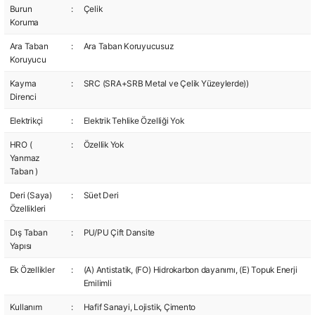
Burun
:
Çelik
Koruma
Ara Taban
:
Ara Taban Koruyucusuz
Koruyucu
Kayma
:
SRC (SRA+SRB Metal ve Çelik Yüzeylerde))
Direnci
Elektrikçi
:
Elektrik Tehlike Özelliği Yok
HRO (
:
Özellik Yok
Yanmaz
Taban )
Deri (Saya)
:
Süet Deri
Özellikleri
Dış Taban
:
PU/PU Çift Dansite
Yapısı
Ek Özellikler
:
(A) Antistatik, (FO) Hidrokarbon dayanımı, (E) Topuk Enerji
Emilimli
Kullanım
:
Hafif Sanayi, Lojistik, Çimento