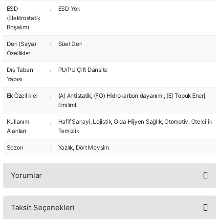
ESD
:
ESD Yok
(Elektrostatik
Boşalım)
Deri (Saya)
:
Süet Deri
Özellikleri
Dış Taban
:
PU/PU Çift Dansite
Yapısı
Ek Özellikler
:
(A) Antistatik, (FO) Hidrokarbon dayanımı, (E) Topuk Enerji
Emilimli
Kullanım
:
Hafif Sanayi, Lojistik, Gıda Hijyen Sağlık, Otomotiv, Otelcilik
Alanları
Temizlik
Sezon
:
Yazlık, Dört Mevsim
Yorumlar
Taksit Seçenekleri
Bu ürüne ilk yorumu siz yapın!