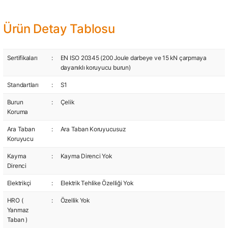
Ürün Detay Tablosu
Sertifikaları
:
EN ISO 20345 (200 Joule darbeye ve 15 kN çarpmaya
dayanıklı koruyucu burun)
Standartları
:
S1
Burun
:
Çelik
Koruma
Ara Taban
:
Ara Taban Koruyucusuz
Koruyucu
Kayma
:
Kayma Direnci Yok
Direnci
Elektrikçi
:
Elektrik Tehlike Özelliği Yok
HRO (
:
Özellik Yok
Yanmaz
Taban )