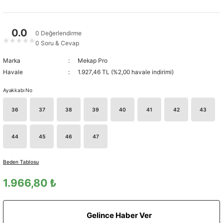
0.0
0 Değerlendirme
★
★
★
★
★
0 Soru & Cevap
Marka
Mekap Pro
Havale
1.927,46 TL (%2,00 havale indirimi)
Ayakkabı No
36
37
38
39
40
41
42
43
44
45
46
47
Beden Tablosu
1.966,80 ₺
Gelince Haber Ver