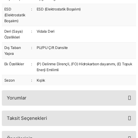
ESD
:
ESD (Elektrostatik Boşalım)
(Elektrostatik
Boşalım)
Deri (Saya)
:
Vidala Deri
Özellikleri
Dış Taban
:
PU/PU Çift Dansite
Yapısı
Ek Özellikler
:
(P) Delinme Dirençli, (FO) Hidrokarbon dayanımı, (E) Topuk
Enerji Emilimli
Sezon
:
Kışlık
Yorumlar
Taksit Seçenekleri
Bu ürüne ilk yorumu siz yapın!
Yorum Yaz