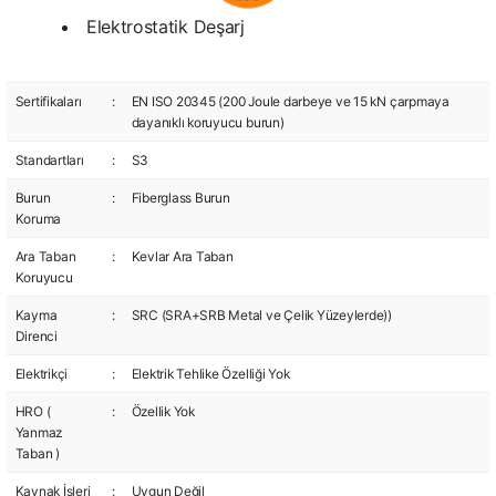
Elektrostatik Deşarj
Sertifikaları
:
EN ISO 20345 (200 Joule darbeye ve 15 kN çarpmaya
dayanıklı koruyucu burun)
Standartları
:
S3
Burun
:
Fiberglass Burun
Koruma
Ara Taban
:
Kevlar Ara Taban
Koruyucu
Kayma
:
SRC (SRA+SRB Metal ve Çelik Yüzeylerde))
Direnci
Elektrikçi
:
Elektrik Tehlike Özelliği Yok
HRO (
:
Özellik Yok
Yanmaz
Taban )
Kaynak İşleri
:
Uygun Değil