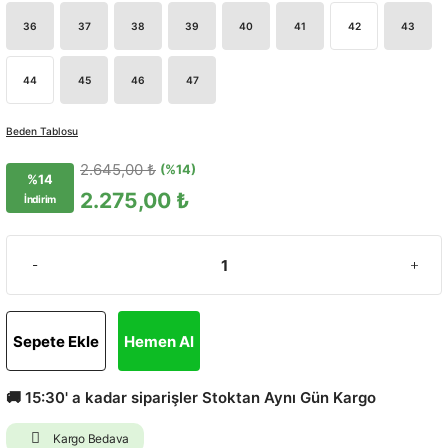
36
37
38
39
40
41
42
43
44
45
46
47
Beden Tablosu
2.645,00 ₺
(%14)
%14
2.275,00 ₺
İndirim
Sepete Ekle
Hemen Al
🚚 15:30' a kadar siparişler Stoktan Aynı Gün Kargo
Kargo Bedava