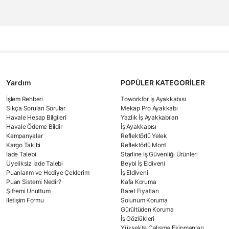
Yardım
POPÜLER KATEGORİLER
İşlem Rehberi
Toworkfor İş Ayakkabısı
Sıkça Sorulan Sorular
Mekap Pro Ayakkabı
Havale Hesap Bilgileri
Yazlık İş Ayakkabıları
Havale Ödeme Bildir
İş Ayakkabısı
Kampanyalar
Reflektörlü Yelek
Kargo Takibi
Reflektörlü Mont
İade Talebi
Starline İş Güvenliği Ürünleri
Üyeliksiz İade Talebi
Beybi İş Eldiveni
Puanlarım ve Hediye Çeklerim
İş Eldiveni
Puan Sistemi Nedir?
Kafa Koruma
Şifremi Unuttum
Baret Fiyatları
İletişim Formu
Solunum Koruma
Gürültüden Koruma
İş Gözlükleri
Yüksekte Çalışma Ekipmanları