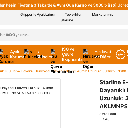
er Peşin Fiyatına 3 Taksitle & Aynı Gün Kargo ve 3000 ₺ üstü Ücret
Gripper İş Ayakkabısı
Toworkfor
Markalarımız
Starline
İSG ve
Ayak
İş
Hırdavat
Çevre
Koruma
Elbiseleri
ve Diğer
Ekipmanları
uçuk 100° Isıya Dayanıklı Kimyasal Eldiven Kalınlık:1,40mm Uzunluk: 300mm E
Starline 
Dayanıklı
Uzunluk:
AKLMNPS
Stok Kodu
E-540