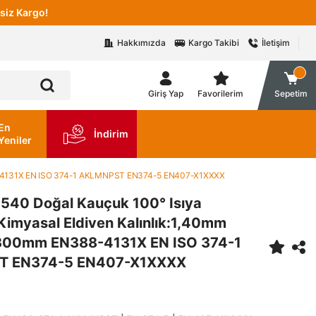
siz Kargo!
Hakkımızda
Kargo Takibi
İletişim
Giriş Yap
Favorilerim
Sepetim
En
İndirim
Yeniler
N388-4131X EN ISO 374-1 AKLMNPST EN374-5 EN407-X1XXXX
E-540 Doğal Kauçuk 100° Isıya
 Kimyasal Eldiven Kalınlık:1,40mm
 300mm EN388-4131X EN ISO 374-1
T EN374-5 EN407-X1XXXX