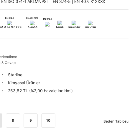
 EN ISO 374-1 AKLMNPST | EN 374-5 | EN 407: X1XXXX
EN 374-1
EN 407:2020
EN 374-5
peA (A K L M N P S T)
X1XXXX
Kauçuk
Kumaş Astar
Gıda Uygun
erlendirme
u & Cevap
Starline
Kimyasal Ürünler
253,82 TL (%2,00 havale indirimi)
8
9
10
Beden Tablosu