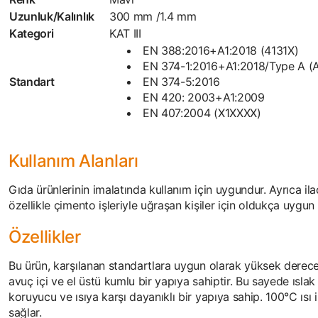
Uzunluk/Kalınlık
300 mm /1.4 mm
Kategori
KAT III
EN 388:2016+A1:2018 (4131X)
EN 374-1:2016+A1:2018/Type A 
Standart
EN 374-5:2016
EN 420: 2003+A1:2009
EN 407:2004 (X1XXXX)
Kullanım Alanları
Gıda ürünlerinin imalatında kullanım için uygundur. Ayrıca ila
özellikle çimento işleriyle uğraşan kişiler için oldukça uygun 
Özellikler
Bu ürün, karşılanan standartlara uygun olarak yüksek derecel
avuç içi ve el üstü kumlu bir yapıya sahiptir. Bu sayede ısl
koruyucu ve ısıya karşı dayanıklı bir yapıya sahip. 100°C ısı 
sağlar.