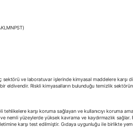
(AKLMNPST)
ç sektörü ve laboratuvar işlerinde kimyasal maddelere karşı dir
bir eldivendir. Riskli kimyasalların bulunduğu temizlik sektöründe
i tehlikelere karşı koruma sağlayan ve kullanıcıyı koruma amac
ak ve nemli yüzeylerde yüksek kavrama ve kaydırmazlık sağlar. P
iletimine karşı test edilmiştir. Gıdaya uygunluğu ile birlikte y