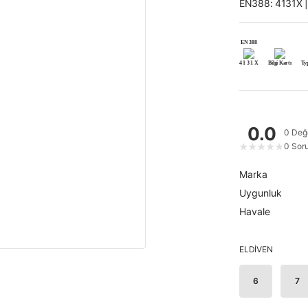
EN388: 4131X |
EN 388
4 1 3 1 X
Bilgi Kartı
Ty
0.0
0 Değ
0 Sor
★
★
★
★
★
Marka
Uygunluk
Havale
ELDİVEN
6
7