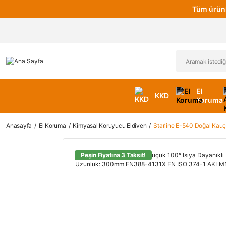
Tüm ürünl
El
KKD
Koruma
Anasayfa
El Koruma
Kimyasal Koruyucu Eldiven
Starline E-540 Doğal Ka
Peşin Fiyatına 3 Taksit!