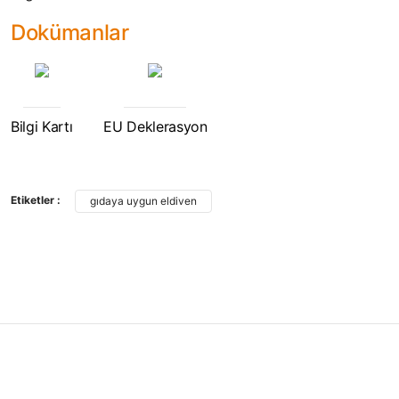
Dokümanlar
Bilgi Kartı
EU Deklerasyon
Bu ürünün fiyat bilgisi, resim, ürün açıklamalarında ve diğer konularda yet
Görüş ve önerileriniz için teşekkür ederiz.
Etiketler :
gıdaya uygun eldiven
Ürün resmi kalitesiz, bozuk veya görüntülenemiyor.
Ürün açıklamasında eksik bilgiler bulunuyor.
Ürün bilgilerinde hatalar bulunuyor.
Ürün fiyatı diğer sitelerden daha pahalı.
Bu ürüne benzer farklı alternatifler olmalı.