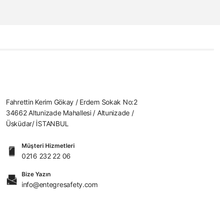
Fahrettin Kerim Gökay / Erdem Sokak No:2
34662 Altunizade Mahallesi / Altunizade /
Üsküdar/ İSTANBUL
Müşteri Hizmetleri
0216 232 22 06
Bize Yazın
info@entegresafety.com