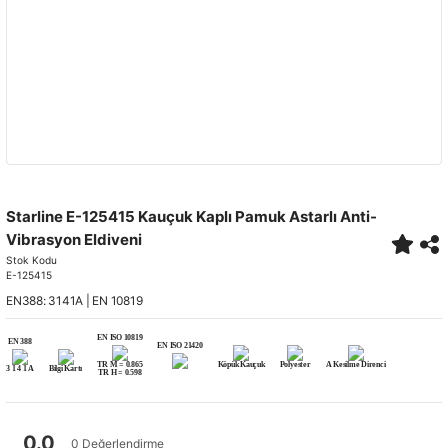
Starline E-125415 Kauçuk Kaplı Pamuk Astarlı Anti-
Vibrasyon Eldiveni
Stok Kodu
E-125415
EN388: 3141A | EN 10819
EN ISO 10819
EN 388
EN ISO 21420
TR M = 0.865
Köpük Kauçuk
Polyester
A Kesilme Direnci
3 1 4 1 A
Bilgi Kartı
TR H = 0.598
0.0
0 Değerlendirme