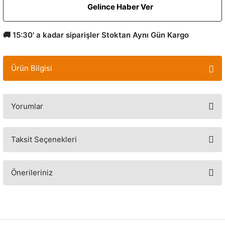
Gelince Haber Ver
🚚 15:30' a kadar siparişler Stoktan Aynı Gün Kargo
Ürün Bilgisi
Yorumlar
Taksit Seçenekleri
Bu ürüne ilk yorumu siz yapın!
Yorum Yaz
Önerileriniz
Bu ürünün fiyat bilgisi, resim, ürün açıklamalarında ve diğer konularda
yetersiz gördüğünüz noktaları öneri formunu kullanarak tarafımıza
iletebilirsiniz.
Görüş ve önerileriniz için teşekkür ederiz.