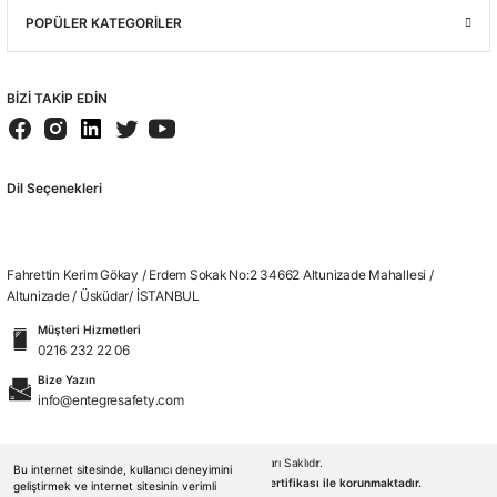
POPÜLER KATEGORİLER
BİZİ TAKİP EDİN
Dil Seçenekleri
Fahrettin Kerim Gökay / Erdem Sokak No:2 34662 Altunizade Mahallesi /
Altunizade / Üsküdar/ İSTANBUL
Müşteri Hizmetleri
0216 232 22 06
Bize Yazın
info@entegresafety.com
© 2026. Tüm Hakları Saklıdır.
Bu internet sitesinde, kullanıcı deneyimini
Kredi kartı bilgileriniz 256bit SSL sertifikası ile korunmaktadır.
geliştirmek ve internet sitesinin verimli