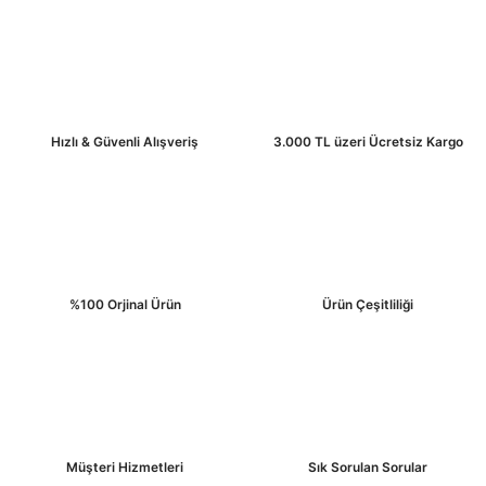
Ürün resmi kalitesiz, bozuk veya görüntülenemiyor.
Ürün açıklamasında eksik bilgiler bulunuyor.
Ürün bilgilerinde hatalar bulunuyor.
Hızlı & Güvenli Alışveriş
3.000 TL üzeri Ücretsiz Kargo
Ürün fiyatı diğer sitelerden daha pahalı.
Bu ürüne benzer farklı alternatifler olmalı.
%100 Orjinal Ürün
Ürün Çeşitliliği
Gönder
Müşteri Hizmetleri
Sık Sorulan Sorular