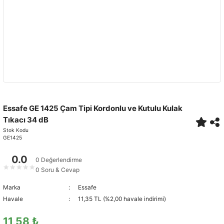
Essafe GE 1425 Çam Tipi Kordonlu ve Kutulu Kulak
Tıkacı 34 dB
Stok Kodu
GE1425
0.0
0 Değerlendirme
★
★
★
★
★
0 Soru & Cevap
Marka
Essafe
Havale
11,35 TL (%2,00 havale indirimi)
11,58 ₺