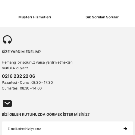
Müşteri Hizmetleri
Sık Sorulan Sorular
SİZE YARDIM EDELİM?
Herhangi bir sorunuz varsa yardım etmekten
mutluluk duyarız.
0216 232 22 06
Stok Sorunuz
Pazartesi - Cuma: 08:30 - 17:30
Cumartesi: 08:30 - 14:00
BİZİ GELEN KUTUNUZDA GÖRMEK İSTER MİSİNİZ?
GE1011.11
Essafe GE 1011-11 Vidalı Baret İçliği GE 1537 Uyumlu