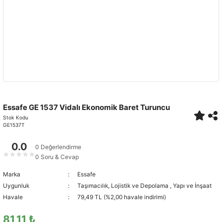
Essafe GE 1537 Vidalı Ekonomik Baret Turuncu
Stok Kodu
GE1537T
0.0
0 Değerlendirme
★
★
★
★
★
0 Soru & Cevap
Marka
Essafe
Uygunluk
Taşımacılık, Lojistik ve Depolama
,
Yapı ve İnşaat
Havale
79,49 TL (%2,00 havale indirimi)
81,11 ₺