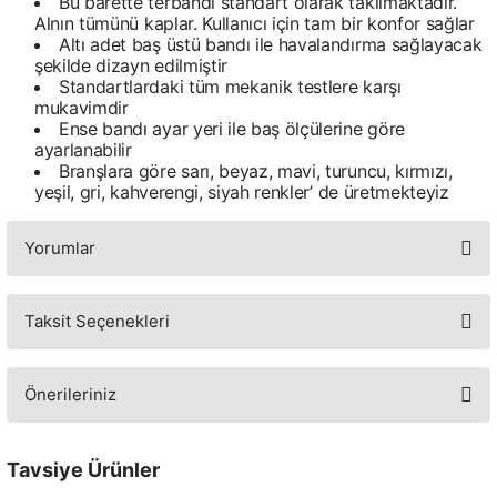
Bu barette terbandı standart olarak takılmaktadır.
Alnın tümünü kaplar. Kullanıcı için tam bir konfor sağlar
Altı adet baş üstü bandı ile havalandırma sağlayacak
şekilde dizayn edilmiştir
Standartlardaki tüm mekanik testlere karşı
mukavimdir
Ense bandı ayar yeri ile baş ölçülerine göre
ayarlanabilir
Branşlara göre sarı, beyaz, mavi, turuncu, kırmızı,
yeşil, gri, kahverengi, siyah renkler’ de üretmekteyiz
Yorumlar
Taksit Seçenekleri
Bu ürüne ilk yorumu siz yapın!
Yorum Yaz
Önerileriniz
Bu ürünün fiyat bilgisi, resim, ürün açıklamalarında ve diğer konularda
yetersiz gördüğünüz noktaları öneri formunu kullanarak tarafımıza
Tavsiye Ürünler
iletebilirsiniz.