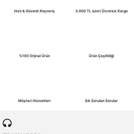
Ürün bilgilerinde hatalar bulunuyor.
Hızlı & Güvenli Alışveriş
3.000 TL üzeri Ücretsiz Kargo
Ürün fiyatı diğer sitelerden daha pahalı.
Bu ürüne benzer farklı alternatifler olmalı.
%100 Orjinal Ürün
Ürün Çeşitliliği
Gönder
Müşteri Hizmetleri
Sık Sorulan Sorular