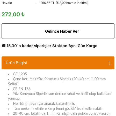
Havale
266,56 TL (%2,00 havale indirimi)
272,00 ₺
Gelince Haber Ver
🚚 15:30' a kadar siparişler Stoktan Aynı Gün Kargo
Ürün Bilgisi
GE 1205
Çene Korumalı Yüz Koruyucu Siperlik (20×40 cm) 1,00 mm
Şeffaf
CE EN 166
Yüz Koruyucu Siperlik son derece rahat ve hafif olup kullananı
yormaz.
Her türlü başa ayarlanarak kullanılabilir.
Tüm mekanik etkilere karşı fenni gözlük’ lede kullanılabilir.
20×40 cm. Edatında 1mm. Kalınlığındaki polikarbonat vizörün