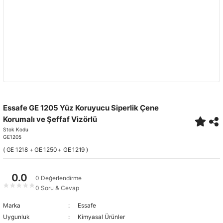
Essafe GE 1205 Yüz Koruyucu Siperlik Çene
Korumalı ve Şeffaf Vizörlü
Stok Kodu
GE1205
( GE 1218 + GE 1250 + GE 1219 )
0.0
0 Değerlendirme
★
★
★
★
★
0 Soru & Cevap
Marka
Essafe
Uygunluk
Kimyasal Ürünler