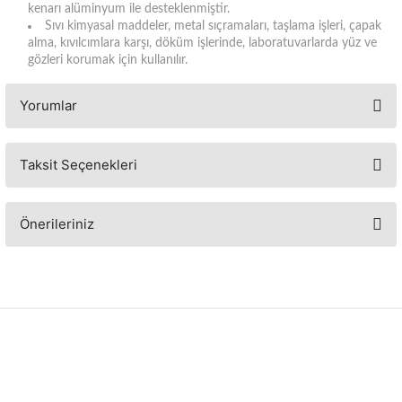
kenarı alüminyum ile desteklenmiştir.
Sıvı kimyasal maddeler, metal sıçramaları, taşlama işleri, çapak
alma, kıvılcımlara karşı, döküm işlerinde, laboratuvarlarda yüz ve
gözleri korumak için kullanılır.
Yorumlar
Taksit Seçenekleri
Bu ürüne ilk yorumu siz yapın!
Yorum Yaz
Önerileriniz
Bu ürünün fiyat bilgisi, resim, ürün açıklamalarında ve diğer konularda
yetersiz gördüğünüz noktaları öneri formunu kullanarak tarafımıza
iletebilirsiniz.
Görüş ve önerileriniz için teşekkür ederiz.
Ürün resmi kalitesiz, bozuk veya görüntülenemiyor.
Ürün açıklamasında eksik bilgiler bulunuyor.