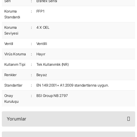
Seri
:
Eraflex Serisi
Koruma
:
FFP1
Standardı
Koruma
:
4 X OEL
Seviyesi
Ventil
:
Ventilli
Virüs Koruma
:
Hayır
Kullanım Tipi
:
Tek Kullanımlık (NR)
Renkler
:
Beyaz
Standartlar
:
EN 149:2001+ A1:2009 standartlarına uygun.
Onay
:
BSI Group NB 2797
Kuruluşu
Yorumlar