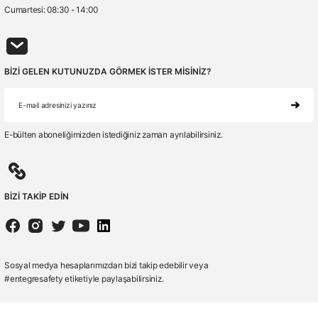
olmalıdır.
Cumartesi: 08:30 - 14:00
Depolama alanı nem oranı maksimum %80 olmalıdır.
Güneş ışığından uzakta muhafaza edilmelidir.
BİZİ GELEN KUTUNUZDA GÖRMEK İSTER MİSİNİZ?
Raf ömrü geçen ürünleri kullanımı önerilmez.
Depolanan ürünlerin raf ömrü 2 (iki) yıldır.
E-bülten aboneliğimizden istediğiniz zaman ayrılabilirsiniz.
BİZİ TAKİP EDİN
Sosyal medya hesaplarımızdan bizi takip edebilir veya
#entegresafety etiketiyle paylaşabilirsiniz.