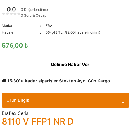
0.0
0 Değerlendirme
★
★
★
★
★
0 Soru & Cevap
Marka
ERA
Havale
564,48 TL (%2,00 havale indirimi)
576,00 ₺
Gelince Haber Ver
🚚 15:30' a kadar siparişler Stoktan Aynı Gün Kargo
Ürün Bilgisi
Eraflex Serisi
8110 V FFP1 NR D