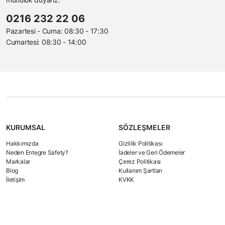
Güneş ışığından uzakta muhafaza edilmelidir.
Raf ömrü geçen ürünleri kullanımı önerilmez.
0216 232 22 06
Pazartesi - Cuma: 08:30 - 17:30
Depolanan ürünlerin raf ömrü 2 (iki) yıldır.
Cumartesi: 08:30 - 14:00
KURUMSAL
SÖZLEŞMELER
Hakkımızda
Gizlilik Politikası
Neden Entegre Safety?
İadeler ve Geri Ödemeler
Markalar
Çerez Politikası
Blog
Kullanım Şartları
İletişim
KVKK