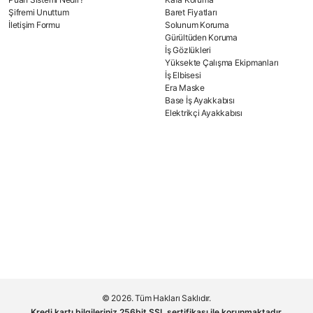
Şifremi Unuttum
Baret Fiyatları
İletişim Formu
Solunum Koruma
Gürültüden Koruma
İş Gözlükleri
Yüksekte Çalışma Ekipmanları
İş Elbisesi
Era Maske
Base İş Ayakkabısı
Elektrikçi Ayakkabısı
© 2026. Tüm Hakları Saklıdır.
Kredi kartı bilgileriniz 256bit SSL sertifikası ile korunmaktadır.