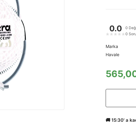
0.0
0 Değ
0 Sor
★
★
★
★
★
Marka
Havale
565,00
🚚 15:30' a k