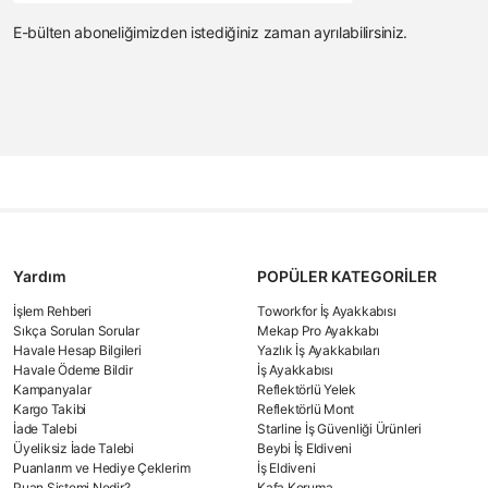
E-bülten aboneliğimizden istediğiniz zaman ayrılabilirsiniz.
Yardım
POPÜLER KATEGORİLER
İşlem Rehberi
Toworkfor İş Ayakkabısı
Sıkça Sorulan Sorular
Mekap Pro Ayakkabı
Havale Hesap Bilgileri
Yazlık İş Ayakkabıları
Havale Ödeme Bildir
İş Ayakkabısı
Kampanyalar
Reflektörlü Yelek
Kargo Takibi
Reflektörlü Mont
İade Talebi
Starline İş Güvenliği Ürünleri
Üyeliksiz İade Talebi
Beybi İş Eldiveni
Puanlarım ve Hediye Çeklerim
İş Eldiveni
Puan Sistemi Nedir?
Kafa Koruma