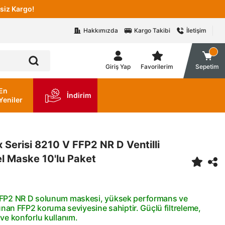
siz Kargo!
Hakkımızda
Kargo Takibi
İletişim
Giriş Yap
Favorilerim
Sepetim
En
İndirim
Yeniler
x Serisi 8210 V FFP2 NR D Ventilli
el Maske 10'lu Paket
FP2 NR D solunum maskesi, yüksek performans ve
sunan FFP2 koruma seviyesine sahiptir. Güçlü filtreleme,
ve konforlu kullanım.