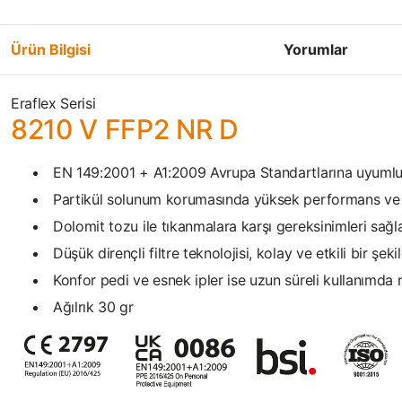
Ürün Bilgisi
Yorumlar
Eraflex Serisi
8210 V FFP2 NR D
EN 149:2001 + A1:2009 Avrupa Standartlarına uyumlu
Partikül solunum korumasında yüksek performans ve gü
Dolomit tozu ile tıkanmalara karşı gereksinimleri sağla
Düşük dirençli filtre teknolojisi, kolay ve etkili bir şe
Konfor pedi ve esnek ipler ise uzun süreli kullanımd
Ağılrık 30 gr