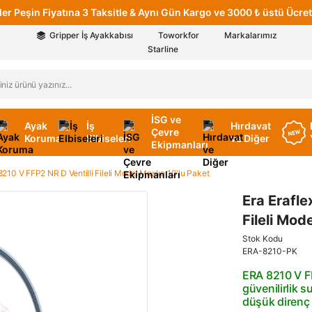
er Peşin Fiyatına 3 Taksitle & Aynı Gün Kargo ve 3000 ₺ üstü Ücret
Gripper İş Ayakkabısı
Toworkfor
Markalarımız
Starline
İSG ve
Ayak
İş
Hırdavat
Çevre
Koruma
Elbiseleri
ve Diğer
Ekipmanları
i 8210 V FFP2 NR D Ventilli Fileli Model Maske 10'lu Paket
Era Erafle
Fileli Mod
Stok Kodu
ERA-8210-PK
ERA 8210 V F
güvenilirlik 
düşük direnç 