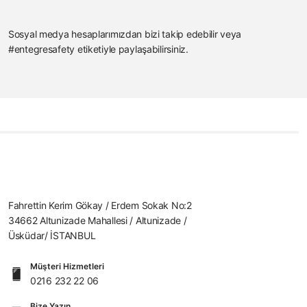
Sosyal medya hesaplarımızdan bizi takip edebilir veya
#entegresafety etiketiyle paylaşabilirsiniz.
Fahrettin Kerim Gökay / Erdem Sokak No:2
34662 Altunizade Mahallesi / Altunizade /
Üsküdar/ İSTANBUL
Müşteri Hizmetleri
0216 232 22 06
Bize Yazın