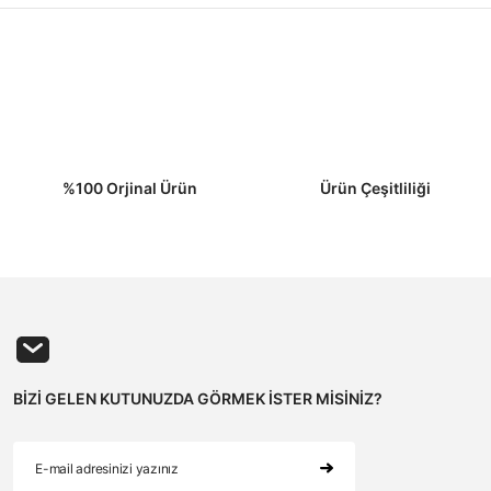
mini tekrar gerçekleştirin.
ş kısmında yara izi bulunmaması gerekir.
ında oksijen bulunmalıdır.
ibi yerlerde maske kullanılmaz.
derhal değiştiriniz.
%100 Orjinal Ürün
Ürün Çeşitliliği
Gönder
BİZİ GELEN KUTUNUZDA GÖRMEK İSTER MİSİNİZ?
ıdır.