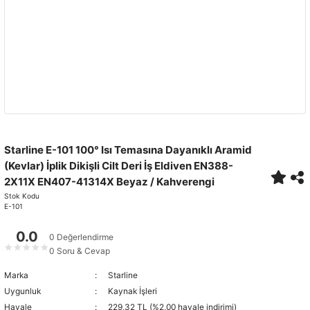
Starline E-101 100° Isı Temasına Dayanıklı Aramid
(Kevlar) İplik Dikişli Cilt Deri İş Eldiven EN388-
2X11X EN407-41314X Beyaz / Kahverengi
Stok Kodu
E-101
0.0
0 Değerlendirme
★
★
★
★
★
0 Soru & Cevap
Marka
Starline
Uygunluk
Kaynak İşleri
Havale
229,32 TL (%2,00 havale indirimi)