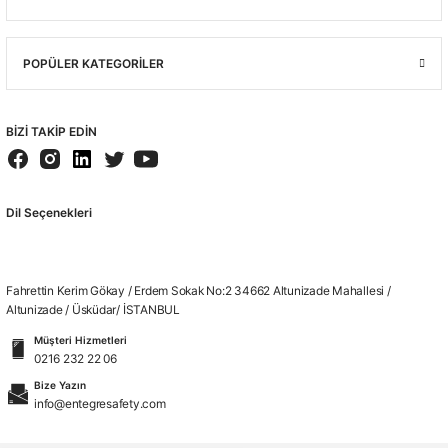
POPÜLER KATEGORİLER
BİZİ TAKİP EDİN
Dil Seçenekleri
Fahrettin Kerim Gökay / Erdem Sokak No:2 34662 Altunizade Mahallesi /
Altunizade / Üsküdar/ İSTANBUL
Müşteri Hizmetleri
0216 232 22 06
Bize Yazın
info@entegresafety.com