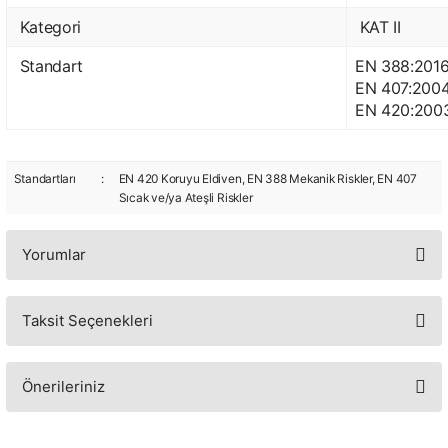
Kategori
KAT II
Standart
EN 388:2016
EN 407:2004
EN 420:200
Standartları
:
EN 420 Koruyu Eldiven, EN 388 Mekanik Riskler, EN 407
Sıcak ve/ya Ateşli Riskler
Yorumlar
Taksit Seçenekleri
Bu ürüne ilk yorumu siz yapın!
Yorum Yaz
Önerileriniz
Bu ürünün fiyat bilgisi, resim, ürün açıklamalarında ve diğer konularda