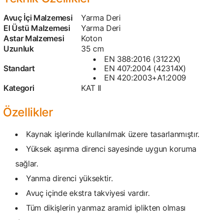
Avuç İçi Malzemesi
Yarma Deri
El Üstü Malzemesi
Yarma Deri
Astar Malzemesi
Koton
Uzunluk
35 cm
EN 388:2016 (3122X)
Standart
EN 407:2004 (42314X)
EN 420:2003+A1:2009
Kategori
KAT II
Özellikler
Kaynak işlerinde kullanılmak üzere tasarlanmıştır.
Yüksek aşınma direnci sayesinde uygun koruma
sağlar.
Yanma direnci yüksektir.
Avuç içinde ekstra takviyesi vardır.
Tüm dikişlerin yanmaz aramid iplikten olması