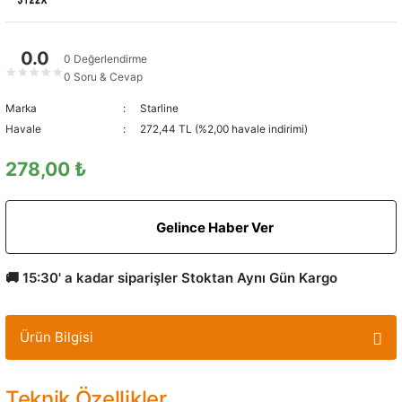
0.0
0 Değerlendirme
★
★
★
★
★
0 Soru & Cevap
Marka
Starline
Havale
272,44 TL (%2,00 havale indirimi)
278,00 ₺
Gelince Haber Ver
🚚 15:30' a kadar siparişler Stoktan Aynı Gün Kargo
Ürün Bilgisi
Teknik Özellikler