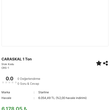
CARASKAL 1 Ton
Stok Kodu
CRS-1
0.0
0 Değerlendirme
★
★
★
★
★
0 Soru & Cevap
Marka
Starline
Havale
6.054,49 TL (%2,00 havale indirimi)
6.178,05 ₺