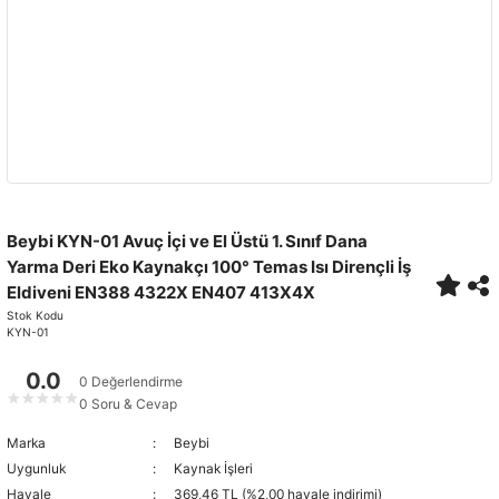
Beybi KYN-01 Avuç İçi ve El Üstü 1. Sınıf Dana
Yarma Deri Eko Kaynakçı 100° Temas Isı Dirençli İş
Eldiveni EN388 4322X EN407 413X4X
Stok Kodu
KYN-01
0.0
0 Değerlendirme
★
★
★
★
★
0 Soru & Cevap
Marka
Beybi
Uygunluk
Kaynak İşleri
Havale
369,46 TL (%2,00 havale indirimi)