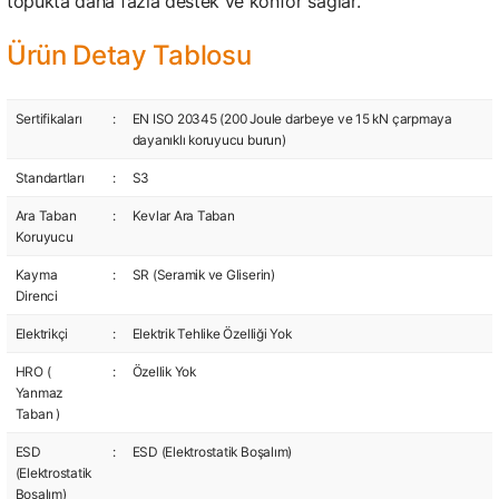
topukta daha fazla destek ve konfor sağlar.
Ürün Detay Tablosu
Sertifikaları
:
EN ISO 20345 (200 Joule darbeye ve 15 kN çarpmaya
dayanıklı koruyucu burun)
Standartları
:
S3
Ara Taban
:
Kevlar Ara Taban
Koruyucu
Kayma
:
SR (Seramik ve Gliserin)
Direnci
Elektrikçi
:
Elektrik Tehlike Özelliği Yok
HRO (
:
Özellik Yok
Yanmaz
Taban )
ESD
:
ESD (Elektrostatik Boşalım)
(Elektrostatik
Boşalım)