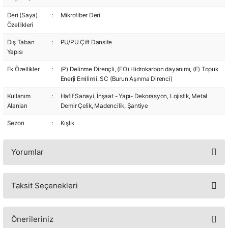
Deri (Saya)
:
Mikrofiber Deri
Özellikleri
Dış Taban
:
PU/PU Çift Dansite
Yapısı
Ek Özellikler
:
(P) Delinme Dirençli, (FO) Hidrokarbon dayanımı, (E) Topuk
Enerji Emilimli, SC (Burun Aşınma Direnci)
Kullanım
:
Hafif Sanayi, İnşaat - Yapı- Dekorasyon, Lojistik, Metal
Alanları
Demir Çelik, Madencilik, Şantiye
Sezon
:
Kışlık
Yorumlar
Taksit Seçenekleri
Bu ürüne ilk yorumu siz yapın!
Yorum Yaz
Önerileriniz