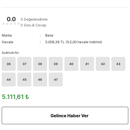
0.0
0 Değerlendirme
★
★
★
★
★
0 Soru & Cevap
Marka
Base
Havale
5.009,38 TL (%2,00 havale indirimi)
Ayakkabı No
36
37
38
39
40
41
42
43
44
45
46
47
5.111,61 ₺
Gelince Haber Ver