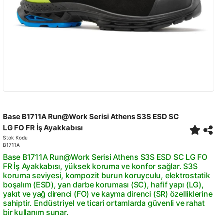
Base B1711A Run@Work Serisi Athens S3S ESD SC
LG FO FR İş Ayakkabısı
Stok Kodu
B1711A
Base B1711A Run@Work Serisi Athens S3S ESD SC LG FO
FR İş Ayakkabısı, yüksek koruma ve konfor sağlar. S3S
koruma seviyesi, kompozit burun koruyculu, elektrostatik
boşalım (ESD), yan darbe koruması (SC), hafif yapı (LG),
yakıt ve yağ direnci (FO) ve kayma direnci (SR) özelliklerine
sahiptir. Endüstriyel ve ticari ortamlarda güvenli ve rahat
bir kullanım sunar.