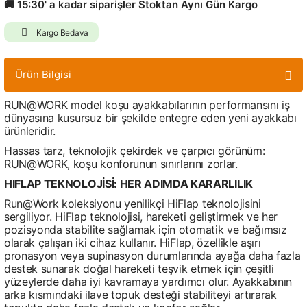
🚚 15:30' a kadar siparişler Stoktan Aynı Gün Kargo
Kargo Bedava
Ürün Bilgisi
RUN@WORK model koşu ayakkabılarının performansını iş
dünyasına kusursuz bir şekilde entegre eden yeni ayakkabı
ürünleridir.
Hassas tarz, teknolojik çekirdek ve çarpıcı görünüm:
RUN@WORK, koşu konforunun sınırlarını zorlar.
HIFLAP TEKNOLOJİSİ: HER ADIMDA KARARLILIK
Run@Work koleksiyonu yenilikçi HiFlap teknolojisini
sergiliyor. HiFlap teknolojisi, hareketi geliştirmek ve her
pozisyonda stabilite sağlamak için otomatik ve bağımsız
olarak çalışan iki cihaz kullanır. HiFlap, özellikle aşırı
pronasyon veya supinasyon durumlarında ayağa daha fazla
destek sunarak doğal hareketi teşvik etmek için çeşitli
yüzeylerde daha iyi kavramaya yardımcı olur. Ayakkabının
arka kısmındaki ilave topuk desteği stabiliteyi artırarak