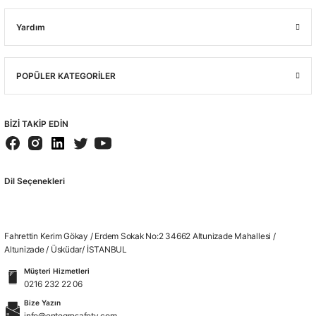
Yardım
POPÜLER KATEGORİLER
BİZİ TAKİP EDİN
Dil Seçenekleri
Fahrettin Kerim Gökay / Erdem Sokak No:2 34662 Altunizade Mahallesi /
Altunizade / Üsküdar/ İSTANBUL
Müşteri Hizmetleri
0216 232 22 06
Bize Yazın
info@entegresafety.com