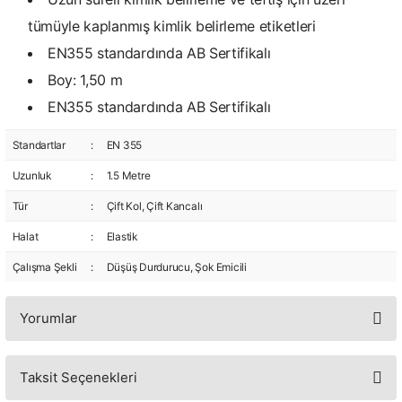
tümüyle kaplanmış kimlik belirleme etiketleri
EN355 standardında AB Sertifikalı
Boy: 1,50 m
EN355 standardında AB Sertifikalı
Standartlar
:
EN 355
Uzunluk
:
1.5 Metre
Tür
:
Çift Kol, Çift Kancalı
Halat
:
Elastik
Çalışma Şekli
:
Düşüş Durdurucu, Şok Emicili
Yorumlar
Taksit Seçenekleri
Bu ürüne ilk yorumu siz yapın!