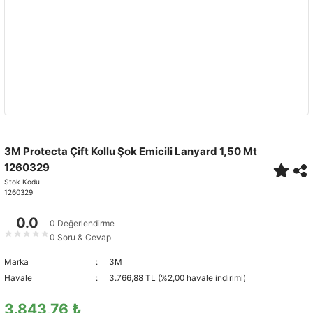
3M Protecta Çift Kollu Şok Emicili Lanyard 1,50 Mt
1260329
Stok Kodu
1260329
0.0
0 Değerlendirme
★
★
★
★
★
0 Soru & Cevap
Marka
3M
Havale
3.766,88 TL (%2,00 havale indirimi)
3.843,76 ₺