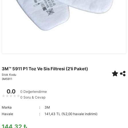
3M™ 5911 P1 Toz Ve Sis Filtresi (2'li Paket)
Stok Kodu
3M5911
0.0
0 Değerlendirme
★
★
★
★
★
0 Soru & Cevap
Marka
3M
Havale
141,43 TL (%2,00 havale indirimi)
144,32 ₺