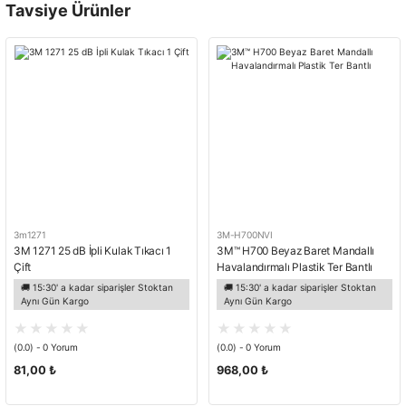
yetersiz gördüğünüz noktaları öneri formunu kullanarak tarafımıza
Tavsiye Ürünler
iletebilirsiniz.
Görüş ve önerileriniz için teşekkür ederiz.
Ürün resmi kalitesiz, bozuk veya görüntülenemiyor.
Ürün açıklamasında eksik bilgiler bulunuyor.
Ürün bilgilerinde hatalar bulunuyor.
Ürün fiyatı diğer sitelerden daha pahalı.
Bu ürüne benzer farklı alternatifler olmalı.
3m1271
3M-H700NVI
3M 1271 25 dB İpli Kulak Tıkacı 1
3M™ H700 Beyaz Baret Mandallı
Çift
Havalandırmalı Plastik Ter Bantlı
🚚 15:30' a kadar siparişler Stoktan
🚚 15:30' a kadar siparişler Stoktan
Aynı Gün Kargo
Aynı Gün Kargo
Gönder
(0.0) - 0 Yorum
(0.0) - 0 Yorum
81,00 ₺
968,00 ₺