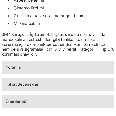
Asbest denetimi
Çimento üretimi
Zımparalama ve cila, marangoz tulumu
Makine bakım
3M™ Koruyucu İş Tulum 4515, tesis incelemesi sırasında
maruz kalınan asbest lifleri gibi tehlikeli tozlara karlı
korunma için ekonomik bir çözümdür. Hem tehlikeli tozlar
hem de sıvı sıçramaları için KKD Direktifi Kategori III, Tip 5/6
koruması onaylıdır.
Yorumlar
Taksit Seçenekleri
Bu ürüne ilk yorumu siz yapın!
Yorum Yaz
Önerileriniz
Bu ürünün fiyat bilgisi, resim, ürün açıklamalarında ve diğer konularda