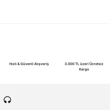
Ürün resmi kalitesiz, bozuk veya görüntülenemiyor.
Ürün açıklamasında eksik bilgiler bulunuyor.
Ürün bilgilerinde hatalar bulunuyor.
Ürün fiyatı diğer sitelerden daha pahalı.
Bu ürüne benzer farklı alternatifler olmalı.
Hızlı & Güvenli Alışveriş
3.000 TL üzeri Ücretsiz
Kargo