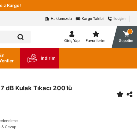
siz Kargo!
Hakkımızda
Kargo Takibi
İletişim
Giriş Yap
Favorilerim
Sepetim
En
İndirim
Yeniler
7 dB Kulak Tıkacı 200'lü
erlendirme
u & Cevap