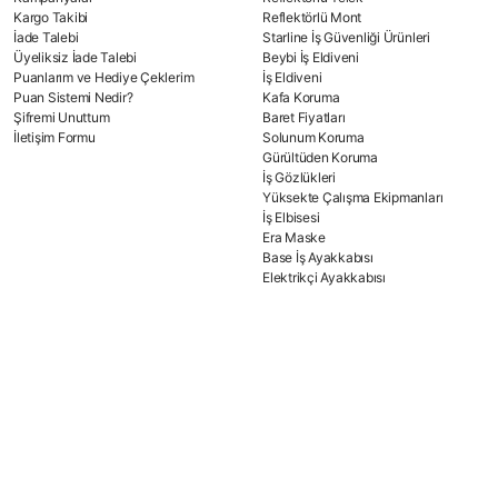
Kargo Takibi
Reflektörlü Mont
İade Talebi
Starline İş Güvenliği Ürünleri
Üyeliksiz İade Talebi
Beybi İş Eldiveni
Puanlarım ve Hediye Çeklerim
İş Eldiveni
Puan Sistemi Nedir?
Kafa Koruma
Şifremi Unuttum
Baret Fiyatları
İletişim Formu
Solunum Koruma
Gürültüden Koruma
İş Gözlükleri
Yüksekte Çalışma Ekipmanları
İş Elbisesi
Era Maske
Base İş Ayakkabısı
Elektrikçi Ayakkabısı