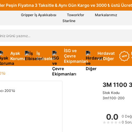
er Peşin Fiyatına 3 Taksitle & Aynı Gün Kargo ve 3000 ₺ üstü Ücret
Gripper İş Ayakkabısı
Toworkfor
Markalarımız
Starline
İSG ve
Ayak
İş
Hırdavat
Çevre
Koruma
Elbiseleri
ve Diğer
Ekipmanları
0'lü
3M 1100 3
Stok Kodu
3m1100-200
0.0
0 Değ
0 Sor
★
★
★
★
★