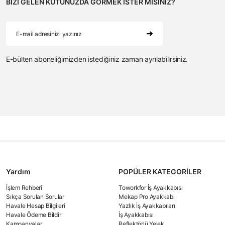
BİZİ GELEN KUTUNUZDA GÖRMEK İSTER MİSİNİZ?
E-bülten aboneliğimizden istediğiniz zaman ayrılabilirsiniz.
Yardım
POPÜLER KATEGORİLER
İşlem Rehberi
Toworkfor İş Ayakkabısı
Sıkça Sorulan Sorular
Mekap Pro Ayakkabı
Havale Hesap Bilgileri
Yazlık İş Ayakkabıları
Havale Ödeme Bildir
İş Ayakkabısı
Kampanyalar
Reflektörlü Yelek