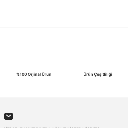
Bu ürüne ilk yorumu siz yapın!
Yorum Yaz
%100 Orjinal Ürün
Ürün Çeşitliliği
Gönder