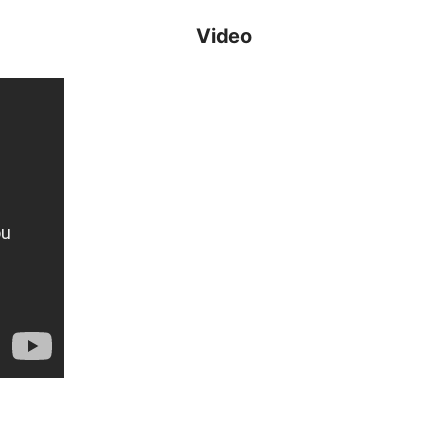
Video
ersiz gördüğünüz noktaları öneri formunu kullanarak tarafımıza iletebilirsiniz