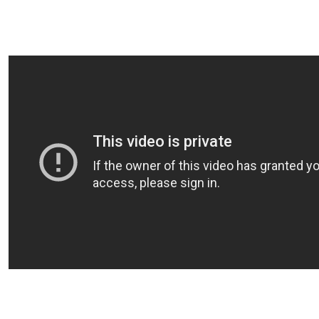
Bu ürünün fiyat bilgisi, resim, ürün açıklamalarında ve diğer konularda yet
Görüş ve önerileriniz için teşekkür ederiz.