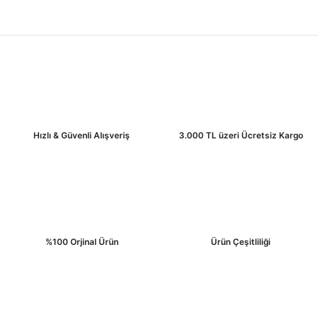
alınabilir veya iptal edilebilir. Üyelik Sözleşmesi'ni inceleyip kuralları bilmeniz ve
işlemlerinizi bu kurallara uygun olarak gerçekleştirmeniz gerekir.
Hızlı & Güvenli Alışveriş
3.000 TL üzeri Ücretsiz Kargo
%100 Orjinal Ürün
Ürün Çeşitliliği