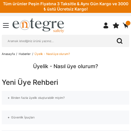
Tüm ürünler Peşin Fiyatına 3 Taksitle & Aynı Gün Kargo ve 3000
₺ üstü Ücretsiz Kargo!
Anasayfa
Haberler
Üyelik - Nasıl üye olurum?
Üyelik - Nasıl üye olurum?
Yeni Üye Rehberi
Birden fazla üyelik oluşturabilir miyim?
entegresafety.com' da farklı e-posta adresleri ile birden fazla üyelik
oluşturabilirsiniz. Aynı e-posta adresi ile sadece bir üyelik gerçekleştirebilirsiniz.
Güvenlik İpuçları