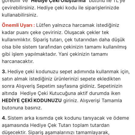
görebilir ve "
Hediye Çeki Oluşturma”
butonu ile TL'ye
çevirebilirsiniz. Hediye çeki kodu ile siparişlerinizde
kullanabilirsiniz.
Önemli Uyarı :
Lütfen yalnızca harcamak istediğiniz
kadar puanı çeke çeviriniz. Oluşacak çekler tek
kullanımlıktır. Sipariş tutarı, çek tutarından daha düşük
olsa bile sistem tarafından çekinizin tamamı kullanılmış
gibi işlem yapılmaktadır. Yani çekinizin tamamı
harcanacaktır.
3.
Hediye çeki kodunuzu sepet adımında kullanmak için,
satın almak istediğiniz ürünlerinizi sepete ekledikten
sonra Alışveriş Sepetim sayfasına gidiniz. Sepetinizin
altında Hediye Çeki Kutucuğuna aktif durumda iken
HEDİYE ÇEKİ KODUNUZU
giriniz. Alışverişi Tamamla
butonuna basınız.
4.
Sistem arka kısımda çek kodunu tanıyacak ve ödeme
aşamasında Hediye Çek Tutarı toplam tutardan
düşecektir. Sipariş aşamalarınızı tamamlayarak,